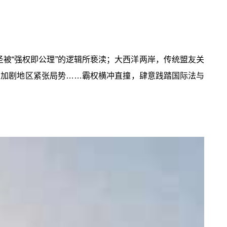
圣被“强权即公理”的逻辑所亵渎；大西洋两岸，传统盟友关
，加剧地区紧张局势……霸权横冲直撞，肆意践踏国际法与