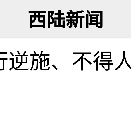
西陆新闻
行逆施、不得
网