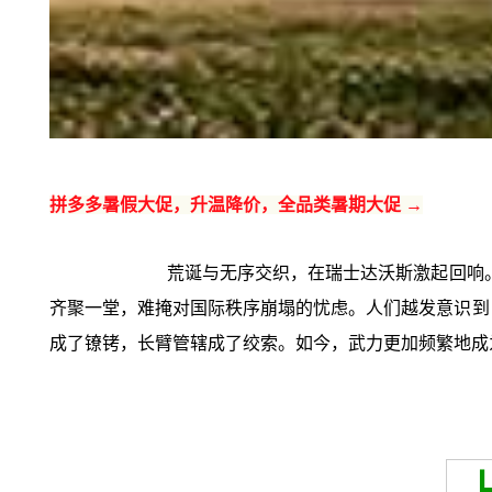
拼多多暑假大促，升温降价，全品类暑期大促 →
荒诞与无序交织，在瑞士达沃斯激起回响
齐聚一堂，难掩对国际秩序崩塌的忧虑。人们越发意识到，
成了镣铐，长臂管辖成了绞索。如今，武力更加频繁地成