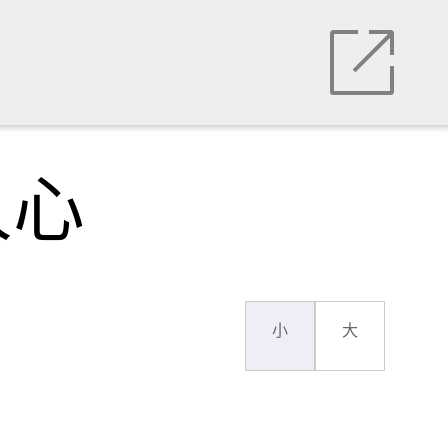
人心
小
大