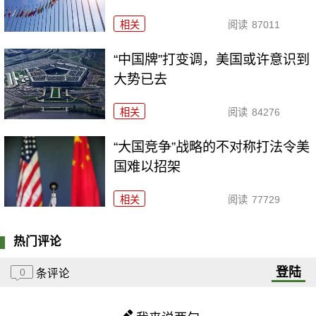
相关
阅读
87011
“中国牌”打变调，美国或许意识到
大势已去
相关
阅读
84276
“大国竞争”战略的不对称打法令美
国难以招架
相关
阅读
77729
热门评论
登陆
0
条评论