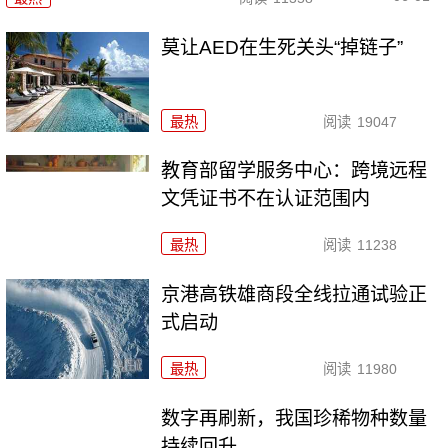
莫让AED在生死关头“掉链子”
最热
阅读
19047
教育部留学服务中心：跨境远程
文凭证书不在认证范围内
最热
阅读
11238
京港高铁雄商段全线拉通试验正
式启动
最热
阅读
11980
数字再刷新，我国珍稀物种数量
持续回升