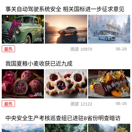
事关自动驾驶系统安全 相关国标进一步征求意见
06-18
最热
阅读
10970
我国夏粮小麦收获已近九成
06-16
最热
阅读
12122
中央安全生产考核巡查组已进驻8省份明查暗访