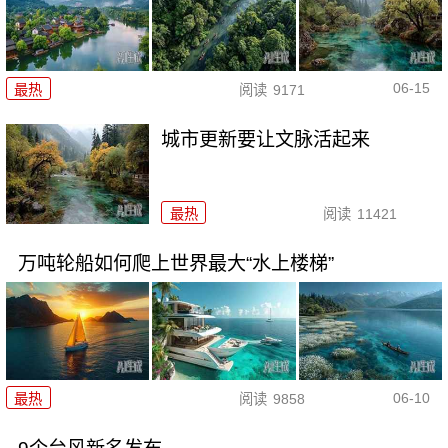
06-15
最热
阅读
9171
城市更新要让文脉活起来
最热
阅读
11421
万吨轮船如何爬上世界最大“水上楼梯”
06-10
最热
阅读
9858