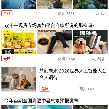
07-15
最热
阅读
7524
双十一现货专场真如平台商家所说的那样吗？
最热
阅读
31145
4小时前
共创未来 2026世界人工智能大会
令人期待
最热
阅读
9024
今年首期全国高温中暑气象预报发布