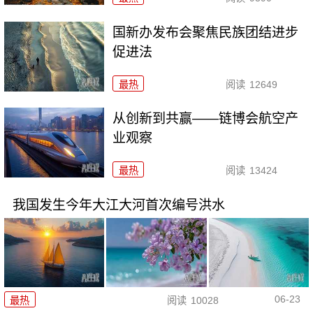
国新办发布会聚焦民族团结进步
促进法
最热
阅读
12649
从创新到共赢——链博会航空产
业观察
最热
阅读
13424
我国发生今年大江大河首次编号洪水
06-23
最热
阅读
10028