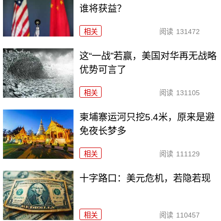
谁将获益？
相关
阅读
131472
这“一战”若赢，美国对华再无战略
优势可言了
相关
阅读
131105
柬埔寨运河只挖5.4米，原来是避
免夜长梦多
相关
阅读
111129
十字路口：美元危机，若隐若现
相关
阅读
110457