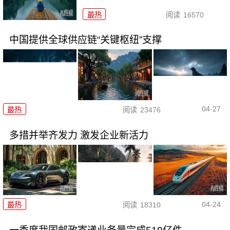
最热
阅读
16570
中国提供全球供应链“关键枢纽”支撑
04-27
最热
阅读
23476
多措并举齐发力 激发企业新活力
04-24
最热
阅读
18310