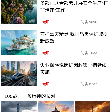
多部门联合部署开展安全生产“打
非治违”工作
最热
阅读
9096
守护蓝天精灵 我国鸟类保护取得
新成效
最热
阅读
10331
失业保险稳岗扩岗政策举措延续
实施
最热
阅读
8737
105载，一条精神的长河