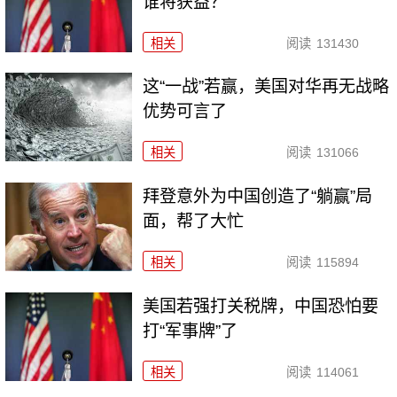
谁将获益？
相关
阅读
131430
这“一战”若赢，美国对华再无战略
优势可言了
相关
阅读
131066
拜登意外为中国创造了“躺赢”局
面，帮了大忙
相关
阅读
115894
美国若强打关税牌，中国恐怕要
打“军事牌”了
相关
阅读
114061