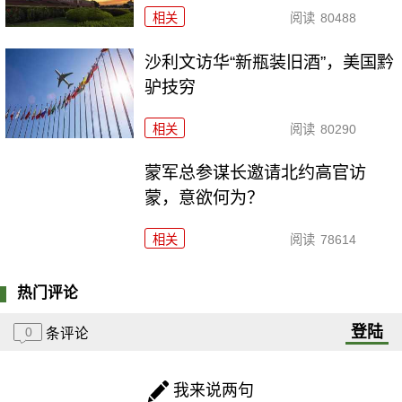
相关
阅读
80488
沙利文访华“新瓶装旧酒”，美国黔
驴技穷
相关
阅读
80290
​蒙军总参谋长邀请北约高官访
蒙，意欲何为？
相关
阅读
78614
热门评论
登陆
0
条评论
我来说两句