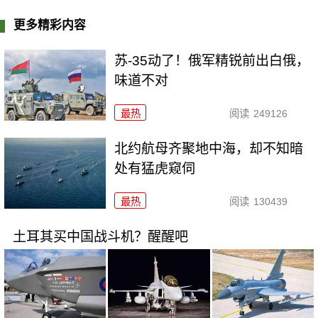
更多精彩内容
苏-35动了！俄军精锐前出白俄，
味道不对
最热
阅读
249126
北约航母齐聚地中海，却不知暗
处有猛虎窥伺
最热
阅读
130439
土耳其买中国战斗机？醒醒吧