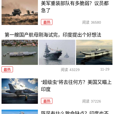
美军重装部队有多脆弱？议员都
急了
最热
阅读
36580
第一艘国产航母刚海试完，印度提出个好想法
11-29
最热
阅读
43229
“超级虫”将去往何方？美国又瞄上
印度
最热
阅读
37226
阵风有什么致命缺点？印度也不