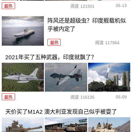
05-13
最热
阅读
121501
阵风还是超级虫？印度舰载机似
乎被内定了
最热
阅读
117964
2021年买了五种武器，印度就飘了？
05-09
最热
阅读
116135
天价买了M1A2 澳大利亚发现自己似乎被耍了