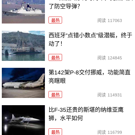
了防空导弹？
最热
阅读
117063
西班牙“点错小数点”级潜艇，终于
动了！
最热
阅读
124845
第142架P-8交付挪威，功能简直
亮瞎眼
最热
阅读
114931
比F-35还贵的斯堪的纳维亚鹰
狮，水平如何
最热
阅读
116799