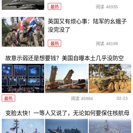
最热
阅读
46935
英国又有烦心事：陆军的幺蛾子
没完没了
最热
阅读
48198
故意示弱还是想要钱？美国自曝本土几乎没防空
02-23
最热
阅读
45984
变脸太快！一等人又说了，无论如何要保住核航母