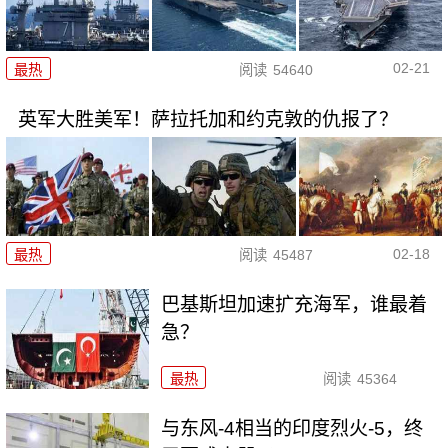
02-21
最热
阅读
54640
英军大胜美军！萨拉托加和约克敦的仇报了？
02-18
最热
阅读
45487
巴基斯坦加速扩充海军，谁最着
急？
最热
阅读
45364
与东风-4相当的印度烈火-5，终