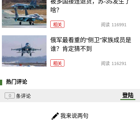
被多国接连退货，苏-35发生了
啥？
相关
阅读
116991
俄军最看重的“侧卫”家族成员是
谁？肯定猜不到
相关
阅读
116291
热门评论
登陆
0
条评论
我来说两句