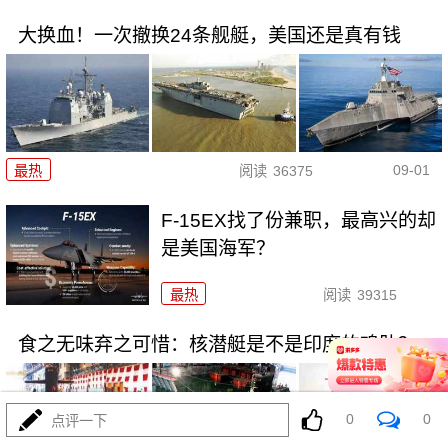
大换血！一次撤换24条舰艇，美国还是真有钱
09-01
最热
阅读
36375
F-15EX找了份兼职，最高兴的却
是美国海军？
最热
阅读
39315
食之无味弃之可惜：核潜艇是不是印度的鸡肋？
0
0
点评一下