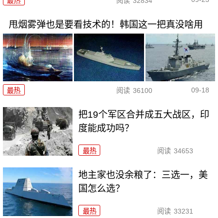
最热
阅读
32834
甩烟雾弹也是要看技术的！韩国这一把真没啥用
09-18
最热
阅读
36100
把19个军区合并成五大战区，印
度能成功吗？
最热
阅读
34653
地主家也没余粮了：三选一，美
国怎么选？
最热
阅读
33231