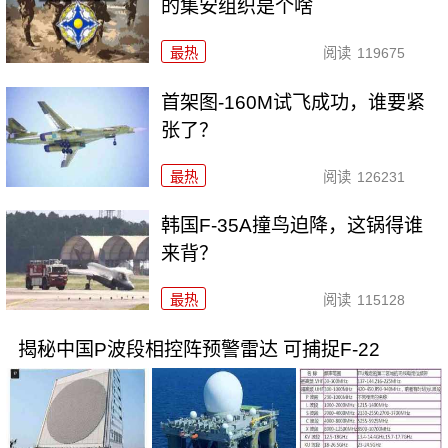
的集安组织是个啥
最热
阅读
119675
首架图-160M试飞成功，谁要紧
张了？
最热
阅读
126231
韩国F-35A撞鸟迫降，这锅得谁
来背？
最热
阅读
115128
揭秘中国P波段相控阵预警雷达 可捕捉F-22