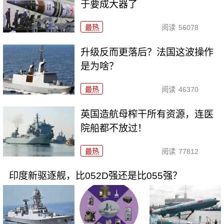
于要成大器了
最热
阅读
56078
升级反而更落后？法国这波操作
是为啥？
最热
阅读
46370
英国造航母榨干所有资源，连医
院船都不放过！
最热
阅读
77812
印度新驱逐舰，比052D强还是比055强？