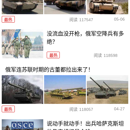
05-06
最热
阅读
117547
没流血没开枪，俄军空降兵有多
绝？
最热
阅读
118598
俄军连苏联时期的古董都拉出来了！
04-27
最热
阅读
118057
说动手就动手！出兵哈萨克斯坦