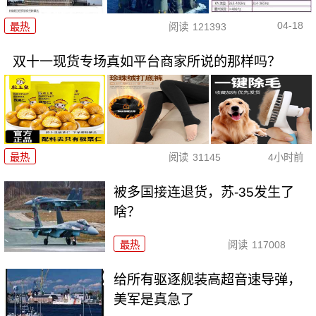
04-18
最热
阅读
121393
双十一现货专场真如平台商家所说的那样吗？
最热
阅读
31145
4小时前
被多国接连退货，苏-35发生了
啥？
最热
阅读
117008
给所有驱逐舰装高超音速导弹，
美军是真急了