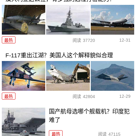
12-31
最热
阅读
37720
F-117重出江湖？美国人这个解释貌似合理
12-29
最热
阅读
42804
国产航母选哪个舰载机？印度犯
难了
最热
阅读
47115