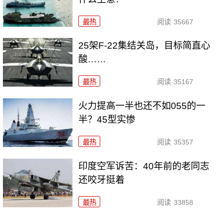
最热
阅读
35667
25架F-22集结关岛，目标简直心
酸……
最热
阅读
35167
火力提高一半也还不如055的一
半？45型实惨
最热
阅读
35357
印度空军诉苦：40年前的老同志
还咬牙挺着
最热
阅读
33858