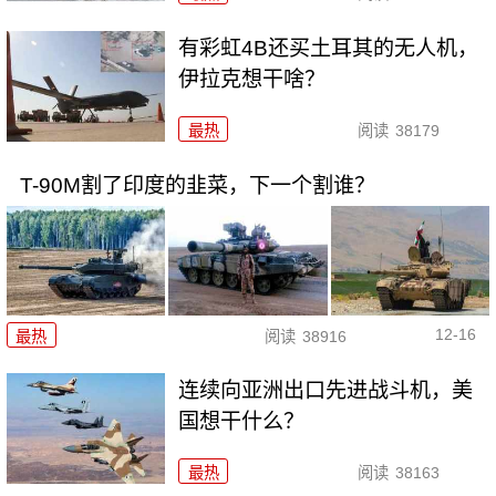
有彩虹4B还买土耳其的无人机，
伊拉克想干啥？
最热
阅读
38179
T-90M割了印度的韭菜，下一个割谁？
12-16
最热
阅读
38916
连续向亚洲出口先进战斗机，美
国想干什么？
最热
阅读
38163