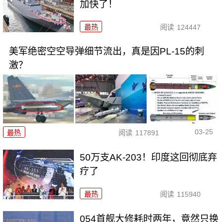
加快了！
最热
阅读
124447
美军绝密空空导弹细节流出，真是因PL-15的刺
激？
03-25
最热
阅读
117891
50万支AK-203！印度这回彻底弃
疗了
最热
阅读
115940
054首舰大修耗时两年，竟然只换