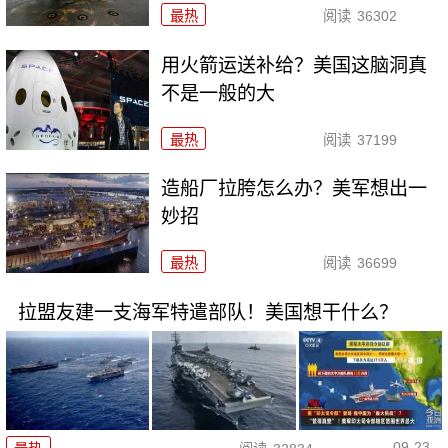
最热
阅读
36302
用火箭运送补给？美国这脑洞真
不是一般的大
最热
阅读
37199
造船厂拉胯怎么办？美军想出一
妙招
最热
阅读
36699
拉盟友建一支海军特遣部队！美国想干什么？
09-23