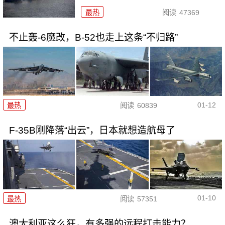
最热
阅读
47369
不止轰-6魔改，B-52也走上这条“不归路”
01-12
最热
阅读
60839
F-35B刚降落“出云”，日本就想造航母了
01-10
最热
阅读
57351
澳大利亚这么狂，有多强的远程打击能力？