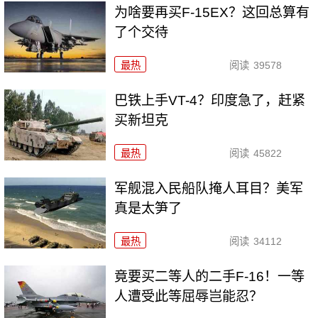
为啥要再买F-15EX？这回总算有
了个交待
最热
阅读
39578
巴铁上手VT-4？印度急了，赶紧
买新坦克
最热
阅读
45822
军舰混入民船队掩人耳目？美军
真是太笋了
最热
阅读
34112
竟要买二等人的二手F-16！一等
人遭受此等屈辱岂能忍？