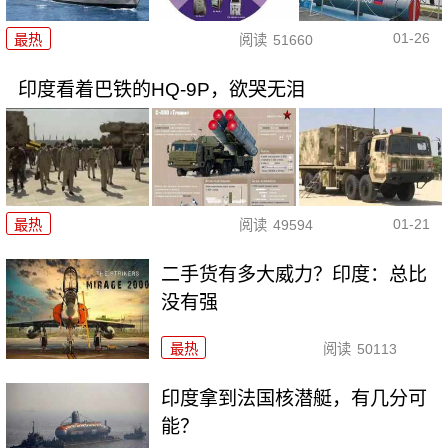
01-26
最热
阅读
51660
印度看着巴铁的HQ-9P，欲哭无泪
01-21
最热
阅读
49594
二手货有多大威力？印度：总比
没有强
最热
阅读
50113
印度拿到法国核潜艇，有几分可
能？