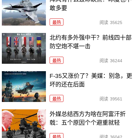
敢多要
最热
阅读
35625
北约有多外强中干？前线四十部
防空炮不堪一击
最热
阅读
36244
F-35又涨价了？美媒：别急，更
坏的还在后面
最热
阅读
39561
外媒总结西方为啥在阿富汗折
戟：五个原因个个避重就轻
最热
阅读
36042