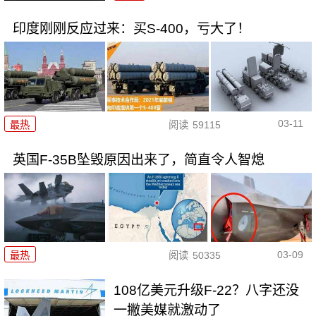
印度刚刚反应过来：买S-400，亏大了！
03-11
最热
阅读
59115
英国F-35B坠毁原因出来了，简直令人智熄
03-09
最热
阅读
50335
108亿美元升级F-22？八字还没
一撇美媒就激动了