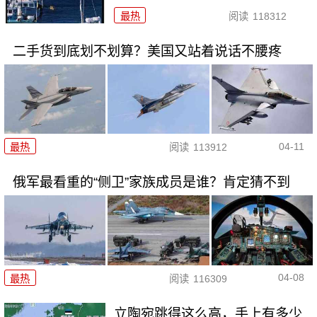
最热
阅读
118312
二手货到底划不划算？美国又站着说话不腰疼
04-11
最热
阅读
113912
俄军最看重的“侧卫”家族成员是谁？肯定猜不到
04-08
最热
阅读
116309
立陶宛跳得这么高，手上有多少