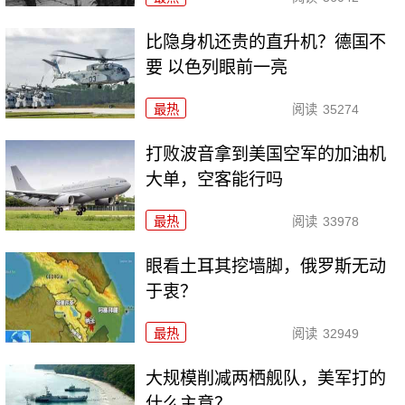
比隐身机还贵的直升机？德国不
要 以色列眼前一亮
最热
阅读
35274
打败波音拿到美国空军的加油机
大单，空客能行吗
最热
阅读
33978
眼看土耳其挖墙脚，俄罗斯无动
于衷？
最热
阅读
32949
大规模削减两栖舰队，美军打的
什么主意？