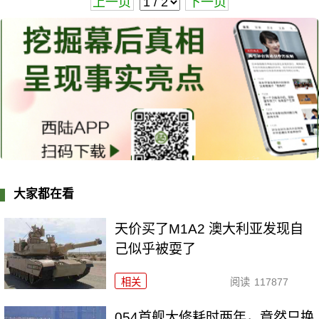
上一页
下一页
大家都在看
天价买了M1A2 澳大利亚发现自
己似乎被耍了
相关
阅读
117877
054首舰大修耗时两年，竟然只换