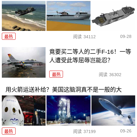
09-28
最热
阅读
34112
竟要买二等人的二手F-16！一等
人遭受此等屈辱岂能忍？
最热
阅读
36302
用火箭运送补给？美国这脑洞真不是一般的大
09-26
最热
阅读
37199