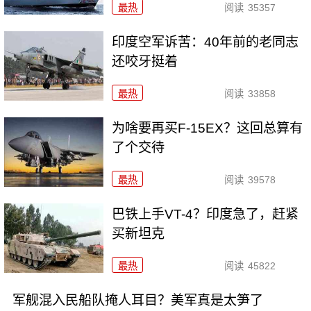
最热
阅读
35357
印度空军诉苦：40年前的老同志
还咬牙挺着
最热
阅读
33858
为啥要再买F-15EX？这回总算有
了个交待
最热
阅读
39578
巴铁上手VT-4？印度急了，赶紧
买新坦克
最热
阅读
45822
军舰混入民船队掩人耳目？美军真是太笋了