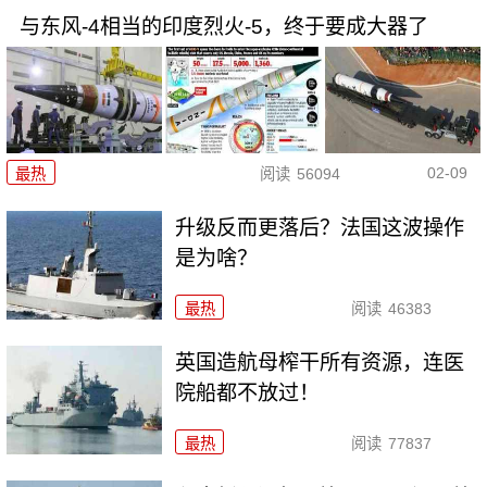
与东风-4相当的印度烈火-5，终于要成大器了
02-09
最热
阅读
56094
升级反而更落后？法国这波操作
是为啥？
最热
阅读
46383
英国造航母榨干所有资源，连医
院船都不放过！
最热
阅读
77837