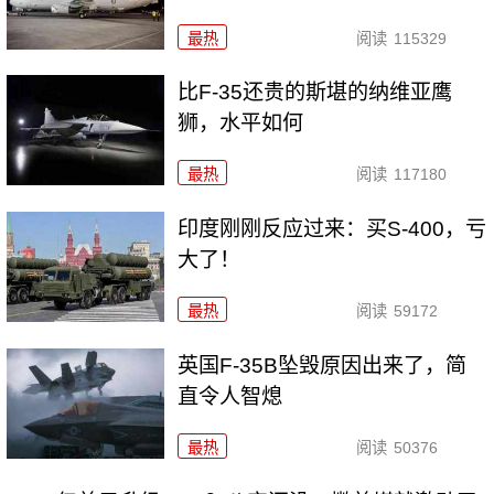
最热
阅读
115329
比F-35还贵的斯堪的纳维亚鹰
狮，水平如何
最热
阅读
117180
印度刚刚反应过来：买S-400，亏
大了！
最热
阅读
59172
英国F-35B坠毁原因出来了，简
直令人智熄
最热
阅读
50376