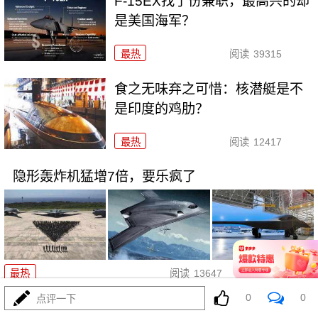
F-15EX找了份兼职，最高兴的却
是美国海军？
最热
阅读
39315
食之无味弃之可惜：核潜艇是不
是印度的鸡肋？
最热
阅读
12417
隐形轰炸机猛增7倍，要乐疯了
07-06
最热
阅读
13647
0
0
点评一下
图-22M3进驻叙利亚，他们不淡