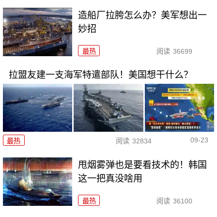
造船厂拉胯怎么办？美军想出一
妙招
最热
阅读
36699
拉盟友建一支海军特遣部队！美国想干什么？
09-23
最热
阅读
32834
甩烟雾弹也是要看技术的！韩国
这一把真没啥用
最热
阅读
36100