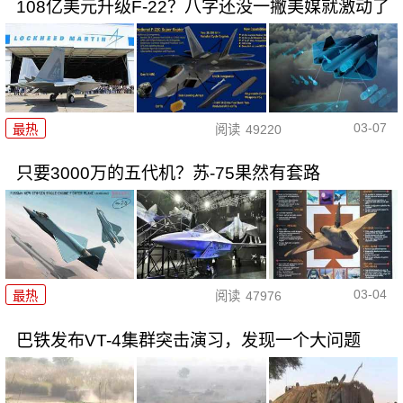
108亿美元升级F-22？八字还没一撇美媒就激动了
03-07
最热
阅读
49220
只要3000万的五代机？苏-75果然有套路
03-04
最热
阅读
47976
巴铁发布VT-4集群突击演习，发现一个大问题