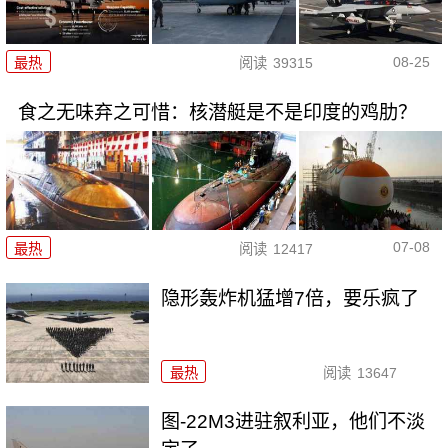
08-25
最热
阅读
39315
食之无味弃之可惜：核潜艇是不是印度的鸡肋？
07-08
最热
阅读
12417
隐形轰炸机猛增7倍，要乐疯了
最热
阅读
13647
图-22M3进驻叙利亚，他们不淡