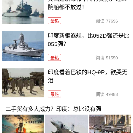
院船都不放过！
最热
阅读
77696
印度新驱逐舰，比052D强还是比
055强？
最热
阅读
51550
印度看着巴铁的HQ-9P，欲哭无
泪
最热
阅读
49488
二手货有多大威力？印度：总比没有强