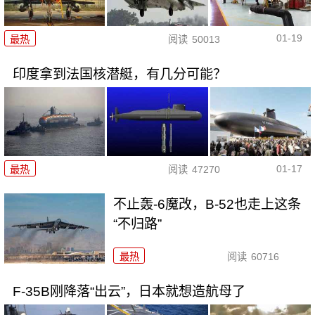
01-19
最热
阅读
50013
印度拿到法国核潜艇，有几分可能？
01-17
最热
阅读
47270
不止轰-6魔改，B-52也走上这条
“不归路”
最热
阅读
60716
F-35B刚降落“出云”，日本就想造航母了