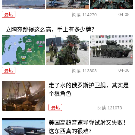
04-08
最热
阅读
114270
立陶宛跳得这么高，手上有多少牌？
04-06
最热
阅读
113803
走了水的俄罗斯护卫舰，其实是
个狠角色
最热
阅读
121073
美国高超音速导弹试射又失败！
这东西真的很难？