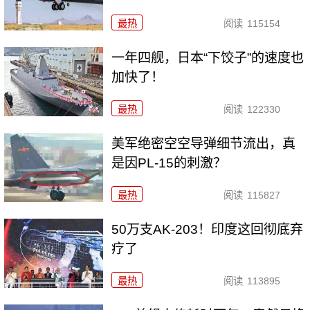
最热
阅读
115154
一年四舰，日本“下饺子”的速度也
加快了！
最热
阅读
122330
美军绝密空空导弹细节流出，真
是因PL-15的刺激？
最热
阅读
115827
50万支AK-203！印度这回彻底弃
疗了
最热
阅读
113895