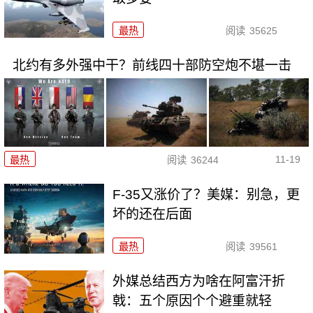
最热
阅读
35625
北约有多外强中干？前线四十部防空炮不堪一击
11-19
最热
阅读
36244
F-35又涨价了？美媒：别急，更
坏的还在后面
最热
阅读
39561
外媒总结西方为啥在阿富汗折
戟：五个原因个个避重就轻