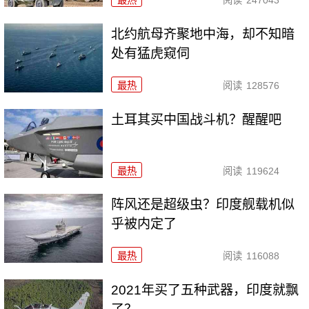
北约航母齐聚地中海，却不知暗
处有猛虎窥伺
最热
阅读
128576
土耳其买中国战斗机？醒醒吧
最热
阅读
119624
阵风还是超级虫？印度舰载机似
乎被内定了
最热
阅读
116088
2021年买了五种武器，印度就飘