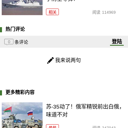
相关
阅读
114969
热门评论
登陆
0
条评论
我来说两句
更多精彩内容
苏-35动了！俄军精锐前出白俄，
味道不对
最热
阅读
247043