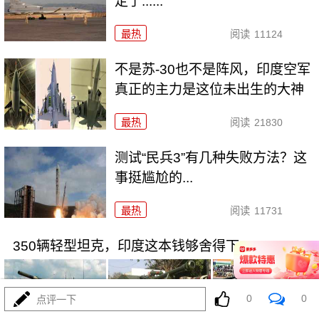
定了......
最热
阅读
11124
不是苏-30也不是阵风，印度空军
真正的主力是这位未出生的大神
最热
阅读
21830
测试“民兵3”有几种失败方法？这
事挺尴尬的...
最热
阅读
11731
350辆轻型坦克，印度这本钱够舍得下
0
0
点评一下