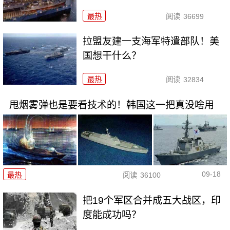
最热
阅读
36699
拉盟友建一支海军特遣部队！美
国想干什么？
最热
阅读
32834
甩烟雾弹也是要看技术的！韩国这一把真没啥用
09-18
最热
阅读
36100
把19个军区合并成五大战区，印
度能成功吗？