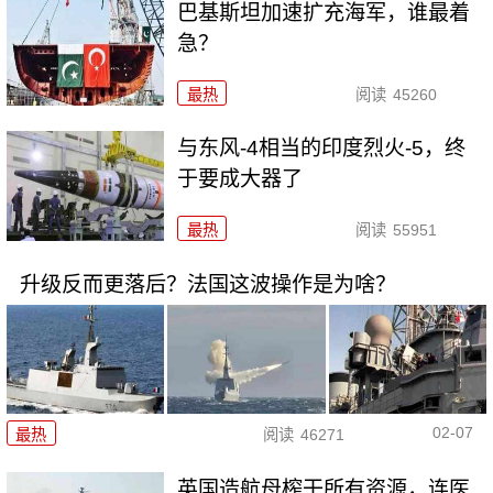
巴基斯坦加速扩充海军，谁最着
急？
最热
阅读
45260
与东风-4相当的印度烈火-5，终
于要成大器了
最热
阅读
55951
升级反而更落后？法国这波操作是为啥？
02-07
最热
阅读
46271
英国造航母榨干所有资源，连医