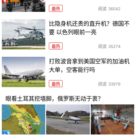
最热
阅读
36042
比隐身机还贵的直升机？德国不
要 以色列眼前一亮
最热
阅读
35274
打败波音拿到美国空军的加油机
大单，空客能行吗
最热
阅读
33978
眼看土耳其挖墙脚，俄罗斯无动于衷？