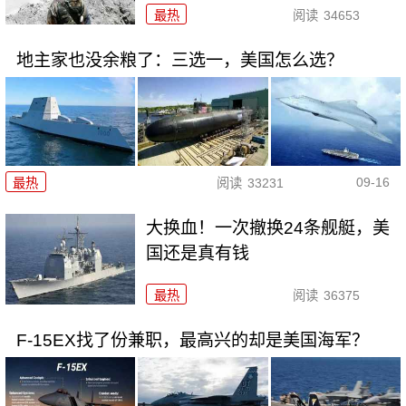
最热
阅读
34653
地主家也没余粮了：三选一，美国怎么选？
09-16
最热
阅读
33231
大换血！一次撤换24条舰艇，美
国还是真有钱
最热
阅读
36375
F-15EX找了份兼职，最高兴的却是美国海军？