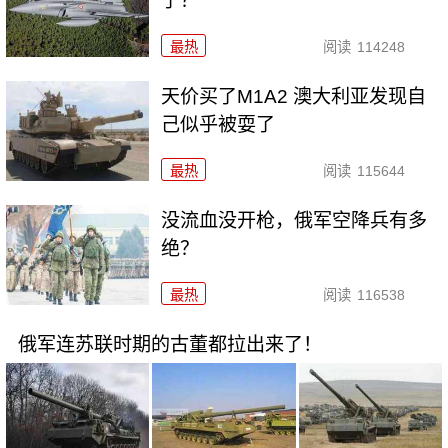
了？
最热
阅读
114248
天价买了M1A2 澳大利亚发现自
己似乎被耍了
最热
阅读
115644
没流血没开枪，俄军空降兵有多
绝？
最热
阅读
116538
俄军连苏联时期的古董都拉出来了！