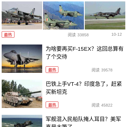
10-12
最热
阅读
33858
为啥要再买F-15EX？这回总算有
了个交待
最热
阅读
39578
巴铁上手VT-4？印度急了，赶紧
买新坦克
最热
阅读
45822
军舰混入民船队掩人耳目？美军