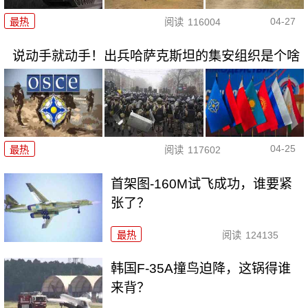
04-27
最热
阅读
116004
说动手就动手！出兵哈萨克斯坦的集安组织是个啥
04-25
最热
阅读
117602
首架图-160M试飞成功，谁要紧
张了？
最热
阅读
124135
韩国F-35A撞鸟迫降，这锅得谁
来背？