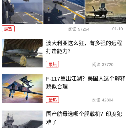
01-10
最热
阅读
57254
澳大利亚这么狂，有多强的远程
打击能力？
最热
阅读
37720
F-117重出江湖？美国人这个解释
貌似合理
最热
阅读
42804
国产航母选哪个舰载机？印度犯
难了