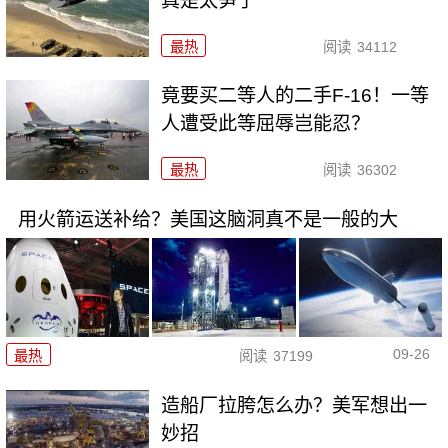
真是太笋了
最热
阅读
34112
竟要买二等人的二手F-16！一等
人遭受此等屈辱岂能忍？
最热
阅读
36302
用火箭运送补给？美国这脑洞真不是一般的大
09-26
最热
阅读
37199
造船厂拉胯怎么办？美军想出一
妙招