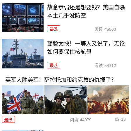
故意示弱还是想要钱？美国自曝
本土几乎没防空
最热
阅读
45500
变脸太快！一等人又说了，无论
如何要保住核航母
最热
阅读
54112
英军大胜美军！萨拉托加和约克敦的仇报了？
02-18
最热
阅读
44979