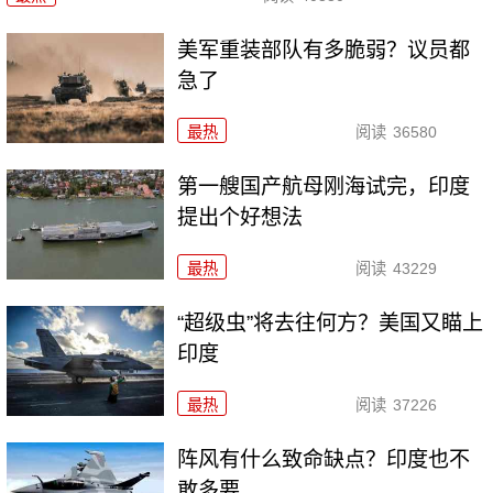
美军重装部队有多脆弱？议员都
急了
最热
阅读
36580
第一艘国产航母刚海试完，印度
提出个好想法
最热
阅读
43229
“超级虫”将去往何方？美国又瞄上
印度
最热
阅读
37226
阵风有什么致命缺点？印度也不
敢多要