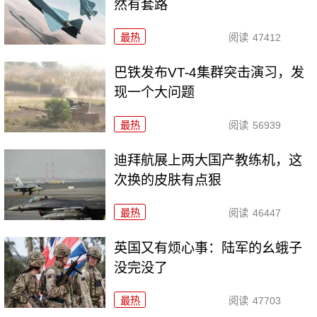
然有套路
最热
阅读
47412
巴铁发布VT-4集群突击演习，发
现一个大问题
最热
阅读
56939
迪拜航展上两大国产教练机，这
次换的皮肤有点狠
最热
阅读
46447
英国又有烦心事：陆军的幺蛾子
没完没了
最热
阅读
47703