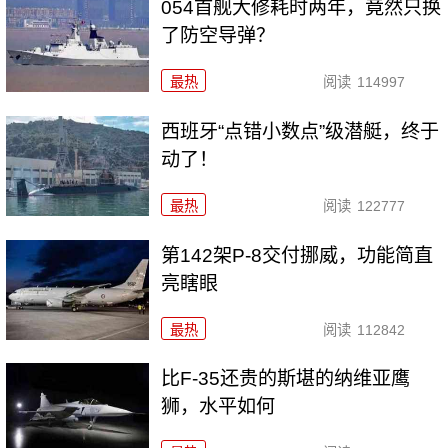
054首舰大修耗时两年，竟然只换
了防空导弹？
最热
阅读
114997
西班牙“点错小数点”级潜艇，终于
动了！
最热
阅读
122777
第142架P-8交付挪威，功能简直
亮瞎眼
最热
阅读
112842
比F-35还贵的斯堪的纳维亚鹰
狮，水平如何