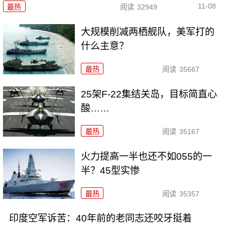
11-08
最热
阅读
32949
大规模削减两栖舰队，美军打的
什么主意？
最热
阅读
35667
25架F-22集结关岛，目标简直心
酸……
最热
阅读
35167
火力提高一半也还不如055的一
半？45型实惨
最热
阅读
35357
印度空军诉苦：40年前的老同志还咬牙挺着