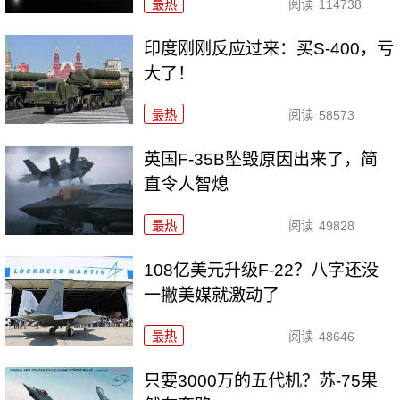
最热
阅读
114738
印度刚刚反应过来：买S-400，亏
大了！
最热
阅读
58573
英国F-35B坠毁原因出来了，简
直令人智熄
最热
阅读
49828
108亿美元升级F-22？八字还没
一撇美媒就激动了
最热
阅读
48646
只要3000万的五代机？苏-75果