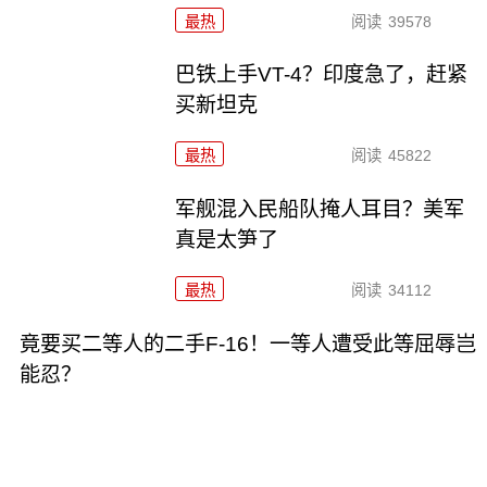
最热
阅读
39578
巴铁上手VT-4？印度急了，赶紧
买新坦克
最热
阅读
45822
军舰混入民船队掩人耳目？美军
真是太笋了
最热
阅读
34112
竟要买二等人的二手F-16！一等人遭受此等屈辱岂
能忍？