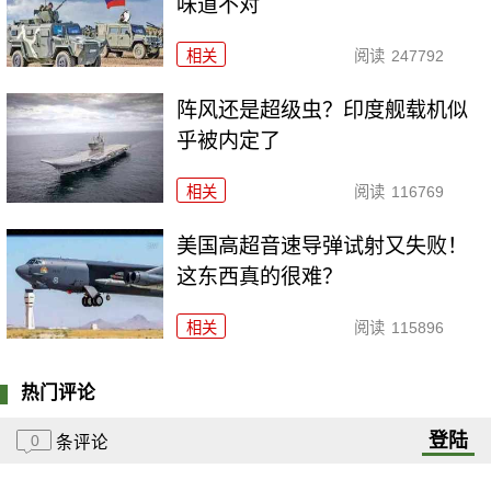
味道不对
相关
阅读
247792
阵风还是超级虫？印度舰载机似
乎被内定了
相关
阅读
116769
美国高超音速导弹试射又失败！
这东西真的很难？
相关
阅读
115896
热门评论
登陆
0
条评论