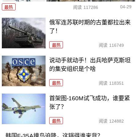
04-29
最热
阅读
117286
俄军连苏联时期的古董都拉出来
了！
最热
阅读
116749
说动手就动手！出兵哈萨克斯坦
的集安组织是个啥
最热
阅读
118351
首架图-160M试飞成功，谁要紧
张了？
最热
阅读
124882
韩国F-35A撞鸟迫降，这锅得谁来背？