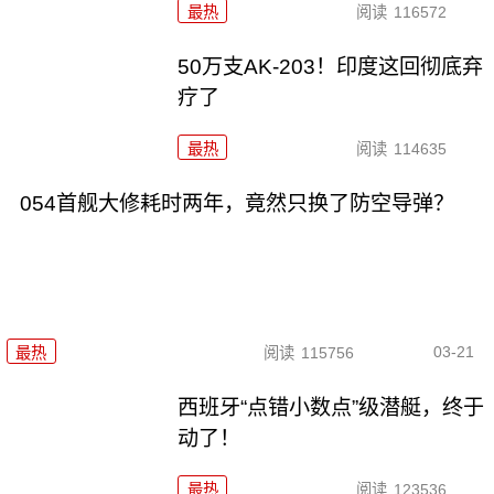
最热
阅读
116572
50万支AK-203！印度这回彻底弃
疗了
最热
阅读
114635
054首舰大修耗时两年，竟然只换了防空导弹？
03-21
最热
阅读
115756
西班牙“点错小数点”级潜艇，终于
动了！
最热
阅读
123536