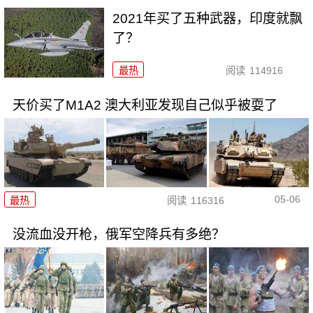
2021年买了五种武器，印度就飘
了？
最热
阅读
114916
天价买了M1A2 澳大利亚发现自己似乎被耍了
05-06
最热
阅读
116316
没流血没开枪，俄军空降兵有多绝？