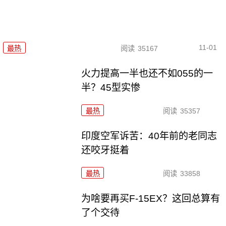
11-01
最热
阅读
35167
火力提高一半也还不如055的一
半？45型实惨
最热
阅读
35357
印度空军诉苦：40年前的老同志
还咬牙挺着
最热
阅读
33858
为啥要再买F-15EX？这回总算有
了个交待