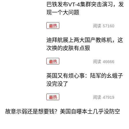
巴铁发布VT-4集群突击演习，发
现一个大问题
最热
阅读
57160
迪拜航展上两大国产教练机，这
次换的皮肤有点狠
最热
阅读
46666
英国又有烦心事：陆军的幺蛾子
没完没了
最热
阅读
47919
故意示弱还是想要钱？美国自曝本土几乎没防空