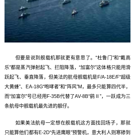
但要是说到舰载机那就更有意思了。“杜鲁门”和“戴高
乐”都是蒸汽弹射起飞、拦阻降落，“加富尔”这体格只能用滑
跃起飞、垂直降落，但美法的航母舰载机是F/A-18E/F“超级
大黄蜂”、EA-18G“咆哮者”和“阵风”M，最多只能算四代半，
而“加富尔”号已经用F-35B代替了AV-8B“鹞Ⅱ”，一跃成为三
条航母中舰载机最先进的靓仔。
如果美法航母一定想在舰载机这方面找回场子，那就
只能算他们都有E-2D“先进鹰眼”预警机，意大利人则寒碜到