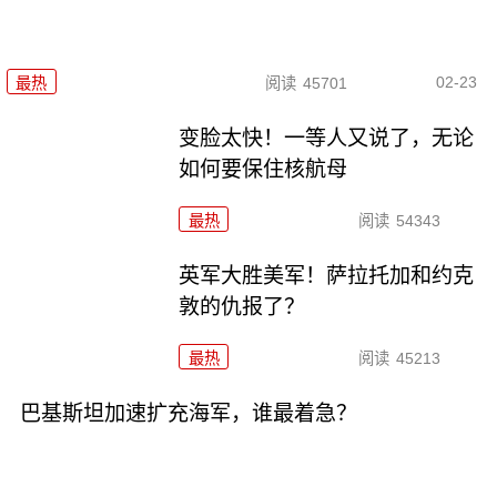
02-23
最热
阅读
45701
变脸太快！一等人又说了，无论
如何要保住核航母
最热
阅读
54343
英军大胜美军！萨拉托加和约克
敦的仇报了？
最热
阅读
45213
巴基斯坦加速扩充海军，谁最着急？