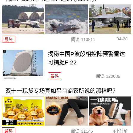
04-20
最热
阅读
113811
揭秘中国P波段相控阵预警雷达
可捕捉F-22
最热
阅读
120085
双十一现货专场真如平台商家所说的那样吗？
最热
阅读
31145
4小时前