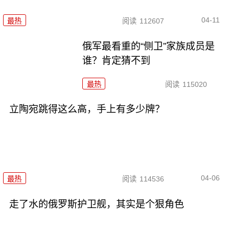
04-11
最热
阅读
112607
俄军最看重的“侧卫”家族成员是
谁？肯定猜不到
最热
阅读
115020
立陶宛跳得这么高，手上有多少牌？
04-06
最热
阅读
114536
走了水的俄罗斯护卫舰，其实是个狠角色