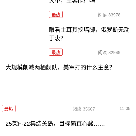
大单，空客能行吗
最热
阅读
33978
眼看土耳其挖墙脚，俄罗斯无动
于衷？
最热
阅读
32949
大规模削减两栖舰队，美军打的什么主意？
11-05
最热
阅读
35667
25架F-22集结关岛，目标简直心酸……