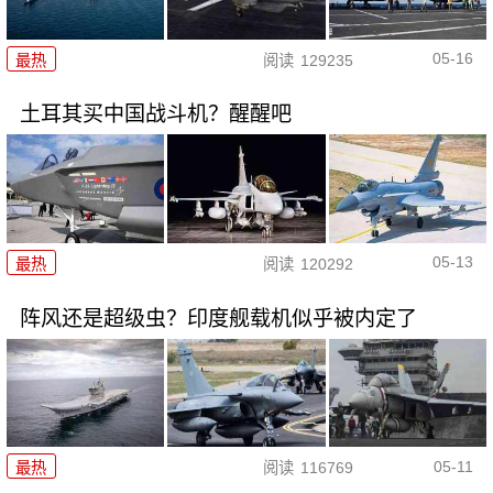
05-16
最热
阅读
129235
土耳其买中国战斗机？醒醒吧
05-13
最热
阅读
120292
阵风还是超级虫？印度舰载机似乎被内定了
05-11
最热
阅读
116769