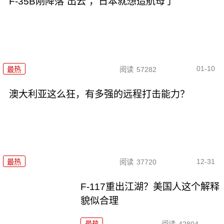
F-35B刚降落“出云”，日本就想造航母了
01-10
最热
阅读
57282
澳大利亚这么狂，有多强的远程打击能力？
12-31
最热
阅读
37720
F-117重出江湖？美国人这个解释
貌似合理
最热
阅读
42804