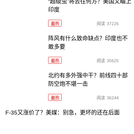
“超级虫”将去往何方？美国又瞄上
印度
最热
阅读
37226
阵风有什么致命缺点？印度也不
敢多要
最热
阅读
35625
北约有多外强中干？前线四十部
防空炮不堪一击
最热
阅读
36244
F-35又涨价了？美媒：别急，更坏的还在后面