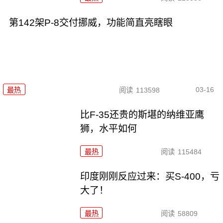
第142架P-8交付挪威，功能简直亮瞎眼
03-16
最热
阅读
113598
比F-35还贵的斯堪的纳维亚鹰
狮，水平如何
最热
阅读
115484
印度刚刚反应过来：买S-400，亏
大了！
最热
阅读
58809