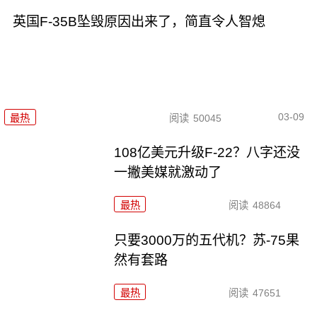
英国F-35B坠毁原因出来了，简直令人智熄
03-09
最热
阅读
50045
108亿美元升级F-22？八字还没
一撇美媒就激动了
最热
阅读
48864
只要3000万的五代机？苏-75果
然有套路
最热
阅读
47651