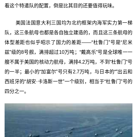
看这个特遣队的配置，倒是比其目的还要值得玩味。
美国法国意大利三国均为北约框架内海军实力第一梯
队，这三条航母也都是各自独立建造的，而且这三条航母的
体型差距也似乎昭示了国力的差距——“杜鲁门”号是“尼米
兹”级的8号舰，满排超过10万吨；“戴高乐”号是全球唯一一
艘不属于美国的核动力航母，满排4.2万吨，不到“杜鲁门”号
的一半；最小的“加富尔”号只有2.7万吨，与日本的“”出云和
西班牙的“胡安·卡洛斯一世”一个级别，相当于“杜鲁门”号的
四分之一。