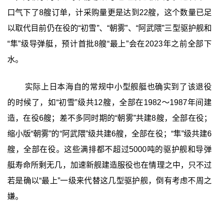
口气下了8艘订单，计采购量更是达到22艘，这个数量已足
以取代目前仍在役的“初雪”、“朝雾”、“阿武隈”三型驱护舰和
“隼”级导弹艇，预计首批8艘“最上”会在2023年之前全部下
水。
实际上日本海自的常规中小型舰艇也确实到了该退役
的时候了，如“初雪”级共12艘，全部在1982～1987年间建
造，在役6艘；差不多同时期的“朝雾”共建8艘，全部在役；
缩小版“朝雾”的“阿武隈”级共建6艘，全部在役；“隼”级共建6
艘，全部在役。这些满排都不超过5000吨的驱护舰和导弹
艇寿命所剩无几，加速新舰建造服役也在情理之中，只不过
若是确以“最上”一级来代替这几型驱护舰，倒有考虑不周之
嫌。