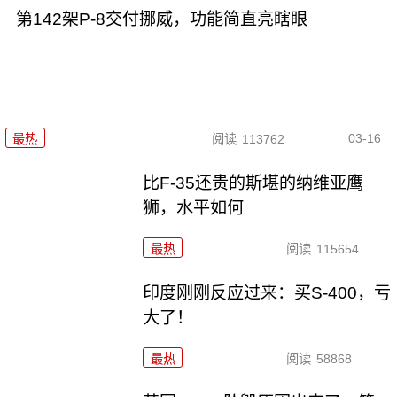
第142架P-8交付挪威，功能简直亮瞎眼
03-16
最热
阅读
113762
比F-35还贵的斯堪的纳维亚鹰
狮，水平如何
最热
阅读
115654
印度刚刚反应过来：买S-400，亏
大了！
最热
阅读
58868