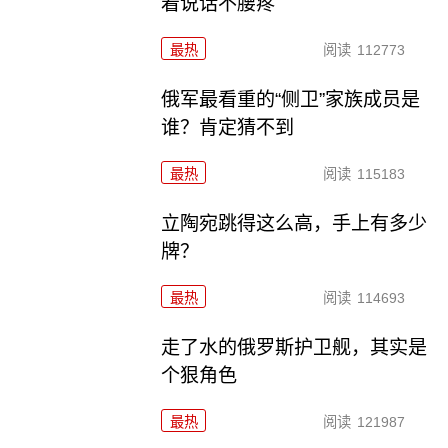
着说话不腰疼
最热
阅读
112773
俄军最看重的“侧卫”家族成员是
谁？肯定猜不到
最热
阅读
115183
立陶宛跳得这么高，手上有多少
牌？
最热
阅读
114693
走了水的俄罗斯护卫舰，其实是
个狠角色
最热
阅读
121987