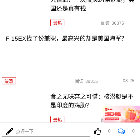
国还是真有钱
最热
阅读
36375
F-15EX找了份兼职，最高兴的却是美国海军？
08-25
最热
阅读
39315
食之无味弃之可惜：核潜艇是不
是印度的鸡肋？
最热
阅读
12417
0
0
点评一下
隐形轰炸机猛增7倍，要乐疯了