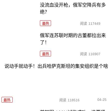
没流血没开枪，俄军空降兵有多
绝？
最热
阅读
117449
俄军连苏联时期的古董都拉出来
了！
最热
阅读
116907
说动手就动手！出兵哈萨克斯坦的集安组织是个啥
04-25
最热
阅读
118516