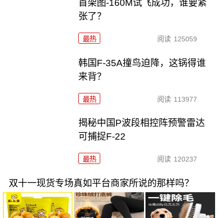
首架图-160M试飞成功，谁要紧
张了？
最热
阅读
125059
韩国F-35A撞鸟迫降，这锅得谁
来背？
最热
阅读
113977
揭秘中国P波段相控阵预警雷达
可捕捉F-22
最热
阅读
120237
双十一现货专场真如平台商家所说的那样吗？