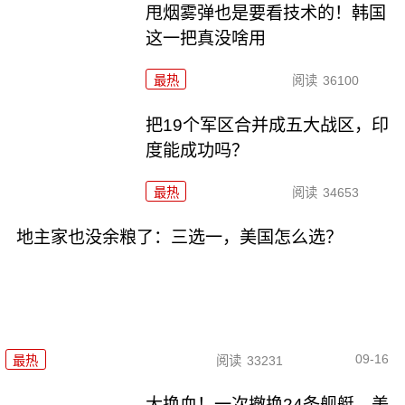
甩烟雾弹也是要看技术的！韩国
这一把真没啥用
最热
阅读
36100
把19个军区合并成五大战区，印
度能成功吗？
最热
阅读
34653
地主家也没余粮了：三选一，美国怎么选？
09-16
最热
阅读
33231
大换血！一次撤换24条舰艇，美