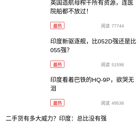
英国造航母榨干所有资源，连医
院船都不放过！
最热
阅读
77744
印度新驱逐舰，比052D强还是比
055强？
最热
阅读
51596
印度看着巴铁的HQ-9P，欲哭无
泪
最热
阅读
49536
二手货有多大威力？印度：总比没有强