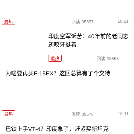
10-21
最热
阅读
35357
印度空军诉苦：40年前的老同志
还咬牙挺着
最热
阅读
33858
为啥要再买F-15EX？这回总算有了个交待
10-11
最热
阅读
39578
巴铁上手VT-4？印度急了，赶紧买新坦克