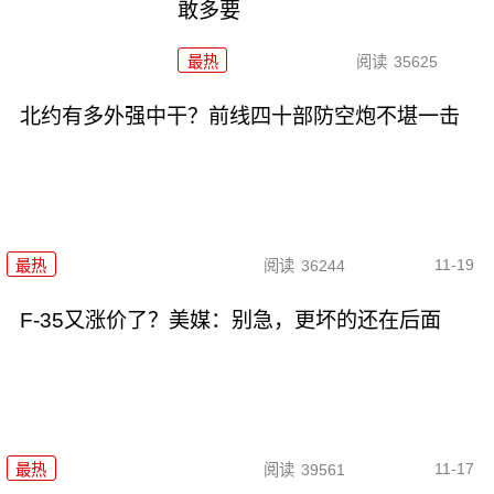
敢多要
最热
阅读
35625
北约有多外强中干？前线四十部防空炮不堪一击
11-19
最热
阅读
36244
F-35又涨价了？美媒：别急，更坏的还在后面
11-17
最热
阅读
39561