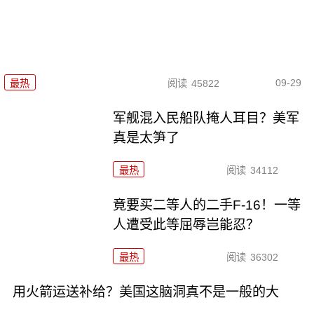
09-29
最热
阅读
45822
军舰混入民船队掩人耳目？美军
真是太笋了
最热
阅读
34112
竟要买二等人的二手F-16！一等
人遭受此等屈辱岂能忍？
最热
阅读
36302
用火箭运送补给？美国这脑洞真不是一般的大