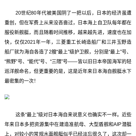
20世纪80年代被美国阴了一把以后，日本的经济虽遭
重创，但在军费上从来没吝啬过，日本海上自卫队每年都在
服役新舰艇，而且随着时间推移，越来越先进，速度也在加
快，仅仅2021年一年，三菱重工长崎造船厂和三井玉野造
船厂就为海自各造了2艘“最上”级护卫舰，分别是“最上”号、
“熊野”号、“能代”号、“三隈”号——皆以旧日本帝国海军的轻
巡洋舰命名，但更重要的是，这是近年来日本海自舰艇水下
最密集的一次！
这条“最上”级对日本海自来说意义也确实不一样。近些
年来日本多把资源集中在建造准航母、大型盾舰和AIP潜艇
上，对较小的常规水面舰艇似乎已经淡忘很久了，这次却一