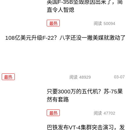
英国F-35B坠毁原因出来了，简
直令人智熄
最热
阅读
50094
108亿美元升级F-22？八字还没一撇美媒就激动了
03-07
最热
阅读
48929
只要3000万的五代机？苏-75果
然有套路
最热
阅读
47702
巴铁发布VT-4集群突击演习，发