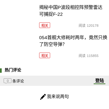
揭秘中国P波段相控阵预警雷达
可捕捉F-22
相关
阅读
120178
054首舰大修耗时两年，竟然只换
了防空导弹？
相关
阅读
115855
热门评论
登陆
0
条评论
我来说两句