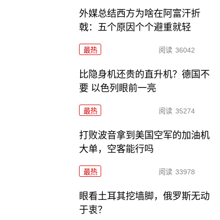
外媒总结西方为啥在阿富汗折
戟：五个原因个个避重就轻
最热
阅读
36042
比隐身机还贵的直升机？德国不
要 以色列眼前一亮
最热
阅读
35274
打败波音拿到美国空军的加油机
大单，空客能行吗
最热
阅读
33978
眼看土耳其挖墙脚，俄罗斯无动
于衷？