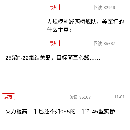
最热
阅读
32949
大规模削减两栖舰队，美军打的
什么主意？
最热
阅读
35667
25架F-22集结关岛，目标简直心酸……
11-01
最热
阅读
35167
火力提高一半也还不如055的一半？45型实惨