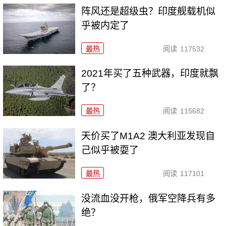
阵风还是超级虫？印度舰载机似
乎被内定了
最热
阅读
117532
2021年买了五种武器，印度就飘
了？
最热
阅读
115682
天价买了M1A2 澳大利亚发现自
己似乎被耍了
最热
阅读
117101
没流血没开枪，俄军空降兵有多
绝？