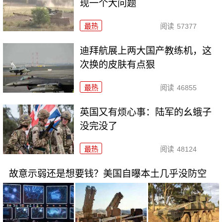
现一个大问题
最热
阅读
57377
迪拜航展上两大国产教练机，这
次换的皮肤有点狠
最热
阅读
46855
英国又有烦心事：陆军的幺蛾子
没完没了
最热
阅读
48124
故意示弱还是想要钱？美国自曝本土几乎没防空