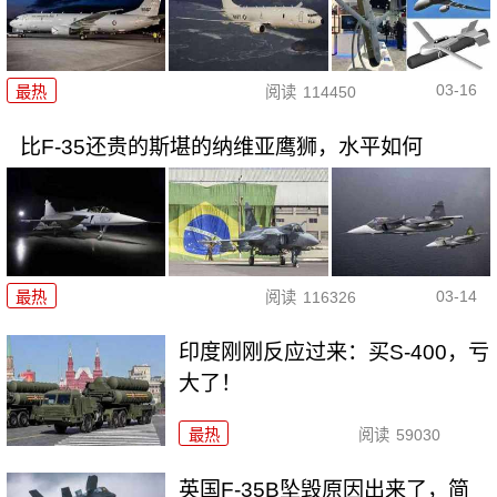
03-16
最热
阅读
114450
比F-35还贵的斯堪的纳维亚鹰狮，水平如何
03-14
最热
阅读
116326
印度刚刚反应过来：买S-400，亏
大了！
最热
阅读
59030
英国F-35B坠毁原因出来了，简