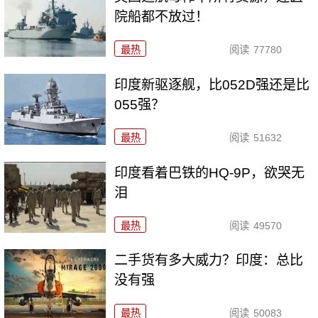
院船都不放过！
最热
阅读
77780
印度新驱逐舰，比052D强还是比
055强？
最热
阅读
51632
印度看着巴铁的HQ-9P，欲哭无
泪
最热
阅读
49570
二手货有多大威力？印度：总比
没有强
最热
阅读
50083