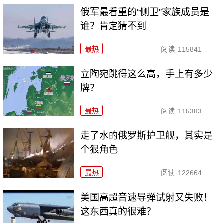
俄军最看重的“侧卫”家族成员是
谁？肯定猜不到
最热
阅读
115841
立陶宛跳得这么高，手上有多少
牌？
最热
阅读
115383
走了水的俄罗斯护卫舰，其实是
个狠角色
最热
阅读
122664
美国高超音速导弹试射又失败！
这东西真的很难？