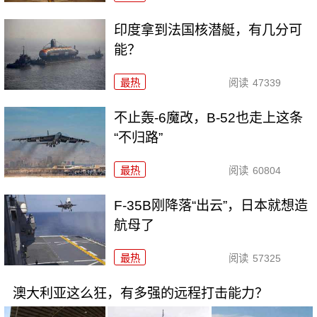
印度拿到法国核潜艇，有几分可
能？
最热
阅读
47339
不止轰-6魔改，B-52也走上这条
“不归路”
最热
阅读
60804
F-35B刚降落“出云”，日本就想造
航母了
最热
阅读
57325
澳大利亚这么狂，有多强的远程打击能力？