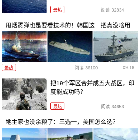
最热
阅读
32834
甩烟雾弹也是要看技术的！韩国这一把真没啥用
09-18
最热
阅读
36100
把19个军区合并成五大战区，印
度能成功吗？
最热
阅读
34653
地主家也没余粮了：三选一，美国怎么选？