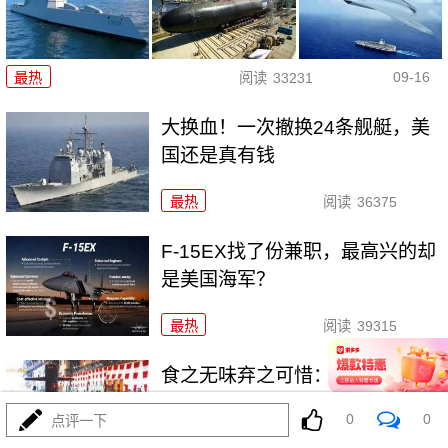
09-16
最热
阅读
33231
大换血！一次撤换24条舰艇，美
国还是真有钱
最热
阅读
36375
F-15EX找了份兼职，最高兴的却
是美国海军？
最热
阅读
39315
食之无味弃之可惜：核潜艇是不
是印度的鸡肋？
0
0
点评一下