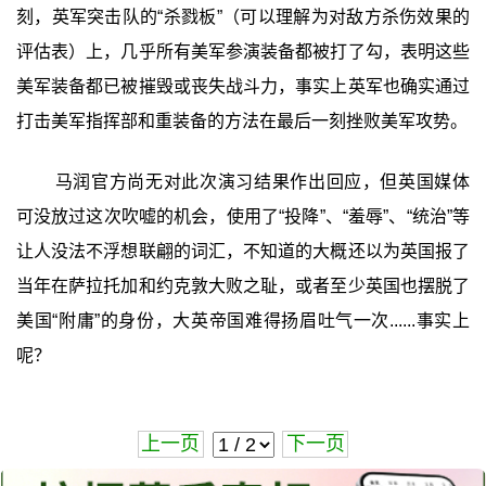
刻，英军突击队的“杀戮板”（可以理解为对敌方杀伤效果的
评估表）上，几乎所有美军参演装备都被打了勾，表明这些
美军装备都已被摧毁或丧失战斗力，事实上英军也确实通过
打击美军指挥部和重装备的方法在最后一刻挫败美军攻势。
马润官方尚无对此次演习结果作出回应，但英国媒体
可没放过这次吹嘘的机会，使用了“投降”、“羞辱”、“统治”等
让人没法不浮想联翩的词汇，不知道的大概还以为英国报了
当年在萨拉托加和约克敦大败之耻，或者至少英国也摆脱了
美国“附庸”的身份，大英帝国难得扬眉吐气一次......事实上
呢？
上一页
下一页