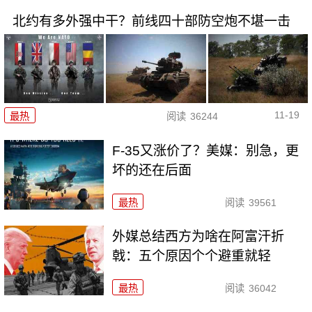
北约有多外强中干？前线四十部防空炮不堪一击
11-19
最热
阅读
36244
F-35又涨价了？美媒：别急，更
坏的还在后面
最热
阅读
39561
外媒总结西方为啥在阿富汗折
戟：五个原因个个避重就轻
最热
阅读
36042