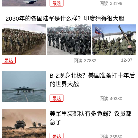
最热
阅读
38196
2030年的各国陆军是什么样？印度猜得很大胆
12-07
最热
阅读
37882
B-2现身北极？美国准备打十年后
的世界大战
最热
阅读
40330
美军重装部队有多脆弱？议员都
急了
最热
阅读
36580