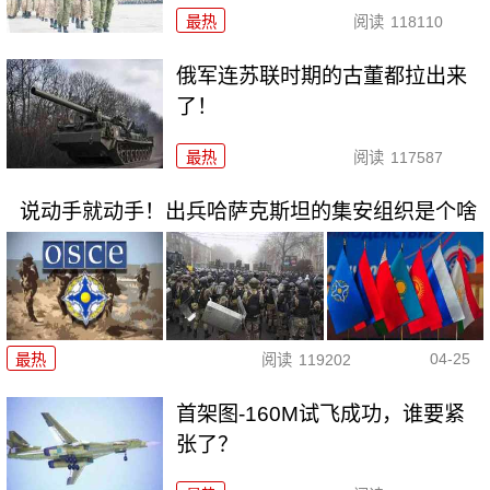
最热
阅读
118110
俄军连苏联时期的古董都拉出来
了！
最热
阅读
117587
说动手就动手！出兵哈萨克斯坦的集安组织是个啥
04-25
最热
阅读
119202
首架图-160M试飞成功，谁要紧
张了？