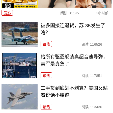
最热
阅读
31145
4小时前
被多国接连退货，苏-35发生了
啥？
最热
阅读
116526
给所有驱逐舰装高超音速导弹，
美军是真急了
最热
阅读
117851
二手货到底划不划算？美国又站
着说话不腰疼
最热
阅读
113430