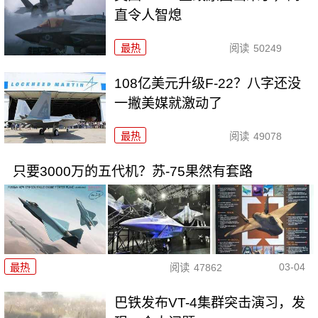
直令人智熄
最热
阅读
50249
108亿美元升级F-22？八字还没
一撇美媒就激动了
最热
阅读
49078
只要3000万的五代机？苏-75果然有套路
03-04
最热
阅读
47862
巴铁发布VT-4集群突击演习，发