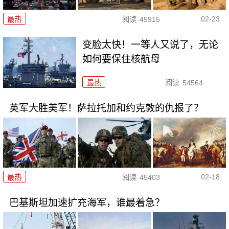
02-23
最热
阅读
45915
变脸太快！一等人又说了，无论
如何要保住核航母
最热
阅读
54564
英军大胜美军！萨拉托加和约克敦的仇报了？
02-18
最热
阅读
45403
巴基斯坦加速扩充海军，谁最着急？