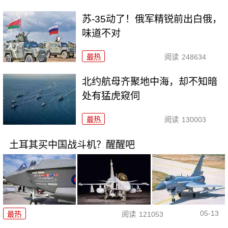
苏-35动了！俄军精锐前出白俄，
味道不对
最热
阅读
248634
北约航母齐聚地中海，却不知暗
处有猛虎窥伺
最热
阅读
130003
土耳其买中国战斗机？醒醒吧
05-13
最热
阅读
121053