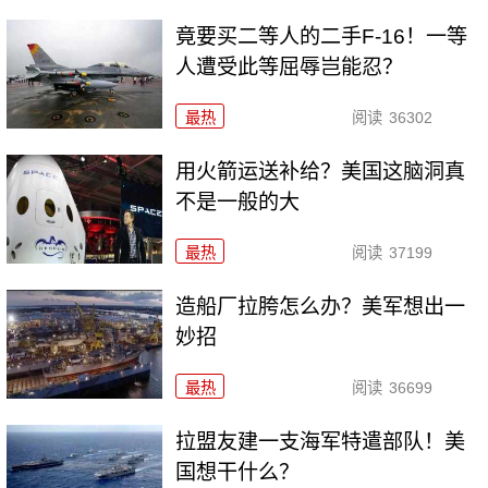
竟要买二等人的二手F-16！一等
人遭受此等屈辱岂能忍？
最热
阅读
36302
用火箭运送补给？美国这脑洞真
不是一般的大
最热
阅读
37199
造船厂拉胯怎么办？美军想出一
妙招
最热
阅读
36699
拉盟友建一支海军特遣部队！美
国想干什么？