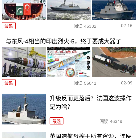
02-16
最热
阅读
45332
与东风-4相当的印度烈火-5，终于要成大器了
02-09
最热
阅读
56041
升级反而更落后？法国这波操作
是为啥？
最热
阅读
46349
英国造航母榨干所有资源，连医