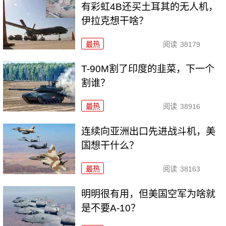
有彩虹4B还买土耳其的无人机，
伊拉克想干啥？
最热
阅读
38179
T-90M割了印度的韭菜，下一个
割谁？
最热
阅读
38916
连续向亚洲出口先进战斗机，美
国想干什么？
最热
阅读
38163
明明很有用，但美国空军为啥就
是不要A-10？