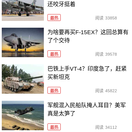
还咬牙挺着
最热
阅读
33858
为啥要再买F-15EX？这回总算有
了个交待
最热
阅读
39578
巴铁上手VT-4？印度急了，赶紧
买新坦克
最热
阅读
45822
军舰混入民船队掩人耳目？美军
真是太笋了
最热
阅读
34112