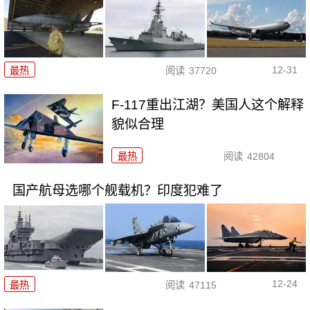
12-31
最热
阅读
37720
F-117重出江湖？美国人这个解释
貌似合理
最热
阅读
42804
国产航母选哪个舰载机？印度犯难了
12-24
最热
阅读
47115