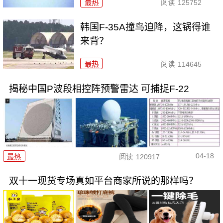
最热
阅读
125752
韩国F-35A撞鸟迫降，这锅得谁
来背？
最热
阅读
114645
揭秘中国P波段相控阵预警雷达 可捕捉F-22
04-18
最热
阅读
120917
双十一现货专场真如平台商家所说的那样吗？