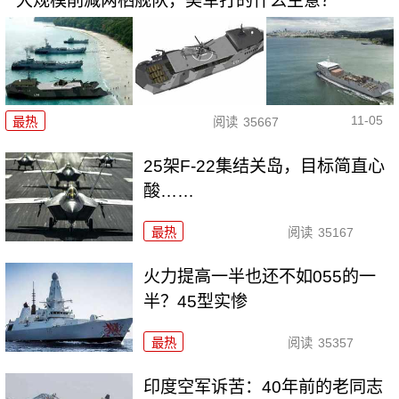
大规模削减两栖舰队，美军打的什么主意？
11-05
最热
阅读
35667
25架F-22集结关岛，目标简直心
酸……
最热
阅读
35167
火力提高一半也还不如055的一
半？45型实惨
最热
阅读
35357
印度空军诉苦：40年前的老同志