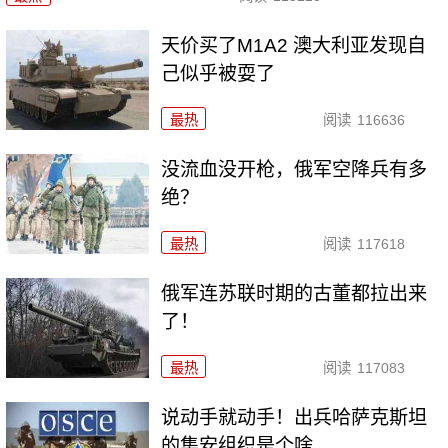
天价买了M1A2 澳大利亚发现自
己似乎被耍了
最热
阅读
116636
没流血没开枪，俄军空降兵有多
绝？
最热
阅读
117618
俄军连苏联时期的古董都拉出来
了！
最热
阅读
117083
说动手就动手！出兵哈萨克斯坦
的集安组织是个啥