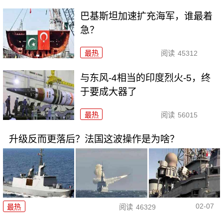
巴基斯坦加速扩充海军，谁最着
急？
最热
阅读
45312
与东风-4相当的印度烈火-5，终
于要成大器了
最热
阅读
56015
升级反而更落后？法国这波操作是为啥？
02-07
最热
阅读
46329