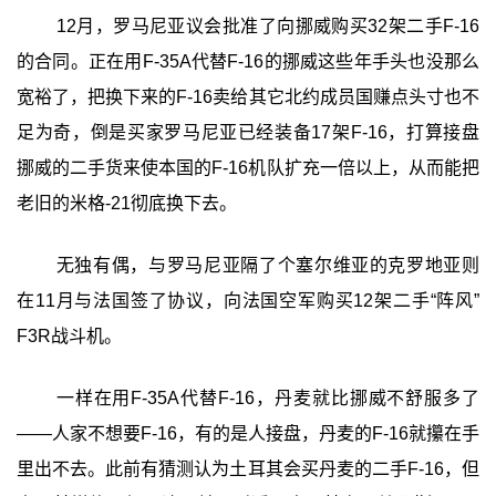
12月，罗马尼亚议会批准了向挪威购买32架二手F-16
的合同。正在用F-35A代替F-16的挪威这些年手头也没那么
宽裕了，把换下来的F-16卖给其它北约成员国赚点头寸也不
足为奇，倒是买家罗马尼亚已经装备17架F-16，打算接盘
挪威的二手货来使本国的F-16机队扩充一倍以上，从而能把
老旧的米格-21彻底换下去。
无独有偶，与罗马尼亚隔了个塞尔维亚的克罗地亚则
在11月与法国签了协议，向法国空军购买12架二手“阵风”
F3R战斗机。
一样在用F-35A代替F-16，丹麦就比挪威不舒服多了
——人家不想要F-16，有的是人接盘，丹麦的F-16就攥在手
里出不去。此前有猜测认为土耳其会买丹麦的二手F-16，但