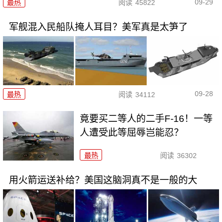
09-29
最热
阅读
45822
军舰混入民船队掩人耳目？美军真是太笋了
09-28
最热
阅读
34112
竟要买二等人的二手F-16！一等
人遭受此等屈辱岂能忍？
最热
阅读
36302
用火箭运送补给？美国这脑洞真不是一般的大