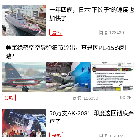
一年四舰，日本“下饺子”的速度也
加快了！
最热
阅读
123439
美军绝密空空导弹细节流出，真是因PL-15的刺
激？
03-25
最热
阅读
116899
50万支AK-203！印度这回彻底弃
疗了
最热
阅读
114974