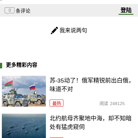
登陆
0
条评论
我来说两句
更多精彩内容
苏-35动了！俄军精锐前出白俄，
味道不对
最热
阅读
248125
北约航母齐聚地中海，却不知暗
处有猛虎窥伺