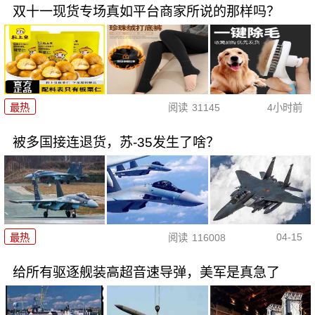
双十一现货专场真如平台商家所说的那样吗？
最热
阅读
31145
4小时前
被多国接连退货，苏-35发生了啥？
04-15
最热
阅读
116008
给所有驱逐舰装高超音速导弹，美军是真急了