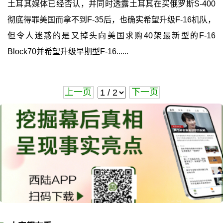
土耳其媒体已经否认，并同时透露土耳其在买俄罗斯S-400
彻底得罪美国而拿不到F-35后，也确实希望升级F-16机队，
但令人迷惑的是又掉头向美国求购40架最新型的F-16
Block70并希望升级早期型F-16......
上一页
下一页