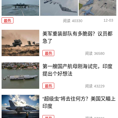
12-03
最热
阅读
40330
美军重装部队有多脆弱？议员都
急了
最热
阅读
36580
第一艘国产航母刚海试完，印度
提出个好想法
最热
阅读
43229
“超级虫”将去往何方？美国又瞄上
印度