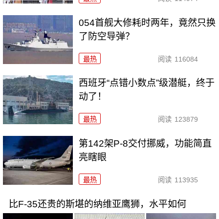
054首舰大修耗时两年，竟然只换
了防空导弹？
最热
阅读
116084
西班牙“点错小数点”级潜艇，终于
动了！
最热
阅读
123879
第142架P-8交付挪威，功能简直
亮瞎眼
最热
阅读
113935
比F-35还贵的斯堪的纳维亚鹰狮，水平如何