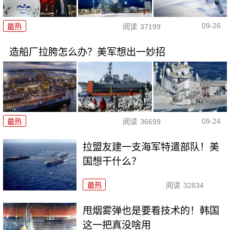
09-26
最热
阅读
37199
造船厂拉胯怎么办？美军想出一妙招
09-24
最热
阅读
36699
拉盟友建一支海军特遣部队！美
国想干什么？
最热
阅读
32834
甩烟雾弹也是要看技术的！韩国
这一把真没啥用