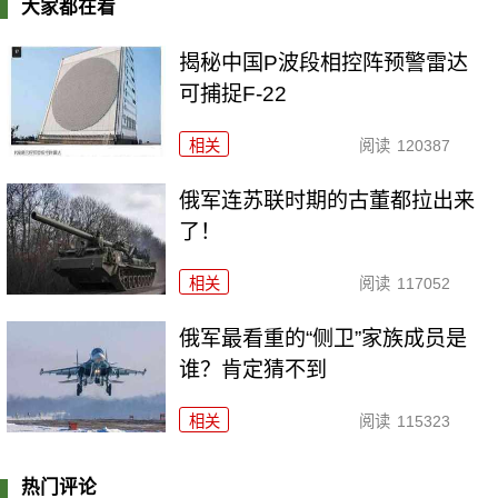
大家都在看
揭秘中国P波段相控阵预警雷达
可捕捉F-22
相关
阅读
120387
俄军连苏联时期的古董都拉出来
了！
相关
阅读
117052
俄军最看重的“侧卫”家族成员是
谁？肯定猜不到
相关
阅读
115323
热门评论