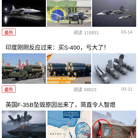
03-14
最热
阅读
115831
印度刚刚反应过来：买S-400，亏大了！
03-11
最热
阅读
58923
英国F-35B坠毁原因出来了，简直令人智熄