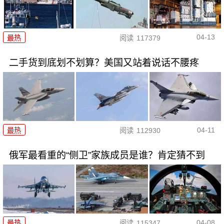
04-13
最热
阅读
117379
二手货到底划不划算？美国又站着说话不腰疼
04-11
最热
阅读
112930
俄军最看重的“侧卫”家族成员是谁？肯定猜不到
04-08
最热
阅读
115347