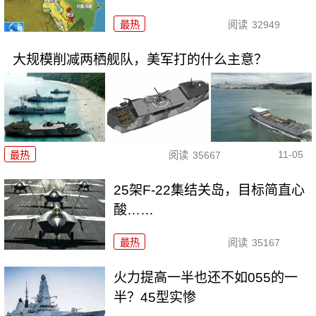
最热
阅读
32949
大规模削减两栖舰队，美军打的什么主意？
11-05
最热
阅读
35667
25架F-22集结关岛，目标简直心
酸……
最热
阅读
35167
火力提高一半也还不如055的一
半？45型实惨