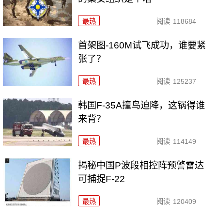
最热
阅读
118684
首架图-160M试飞成功，谁要紧
张了？
最热
阅读
125237
韩国F-35A撞鸟迫降，这锅得谁
来背？
最热
阅读
114149
揭秘中国P波段相控阵预警雷达
可捕捉F-22
最热
阅读
120409