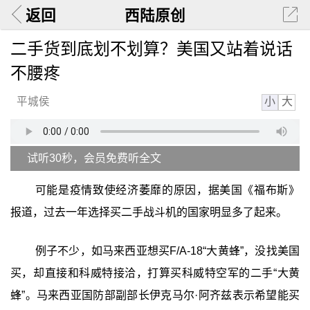
返回
西陆原创
二手货到底划不划算？美国又站着说话
不腰疼
小
大
平城侯
试听30秒，会员免费听全文
可能是疫情致使经济萎靡的原因，据美国《福布斯》
报道，过去一年选择买二手战斗机的国家明显多了起来。
例子不少，如马来西亚想买F/A-18“大黄蜂”，没找美国
买，却直接和科威特接洽，打算买科威特空军的二手“大黄
蜂”。马来西亚国防部副部长伊克马尔·阿齐兹表示希望能买