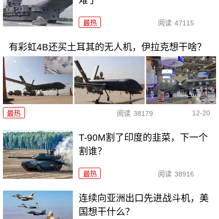
难了
最热
阅读
47115
有彩虹4B还买土耳其的无人机，伊拉克想干啥？
12-20
最热
阅读
38179
T-90M割了印度的韭菜，下一个
割谁？
最热
阅读
38916
连续向亚洲出口先进战斗机，美
国想干什么？