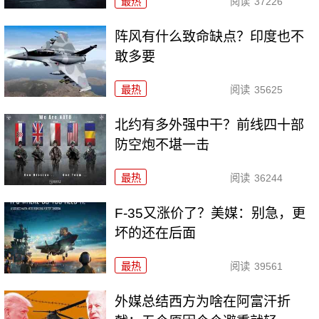
最热
阅读
37226
阵风有什么致命缺点？印度也不
敢多要
最热
阅读
35625
北约有多外强中干？前线四十部
防空炮不堪一击
最热
阅读
36244
F-35又涨价了？美媒：别急，更
坏的还在后面
最热
阅读
39561
外媒总结西方为啥在阿富汗折