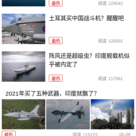
最热
阅读
129542
土耳其买中国战斗机？醒醒吧
最热
阅读
120592
阵风还是超级虫？印度舰载机似
乎被内定了
最热
阅读
117061
2021年买了五种武器，印度就飘了？
05-09
最热
阅读
115223