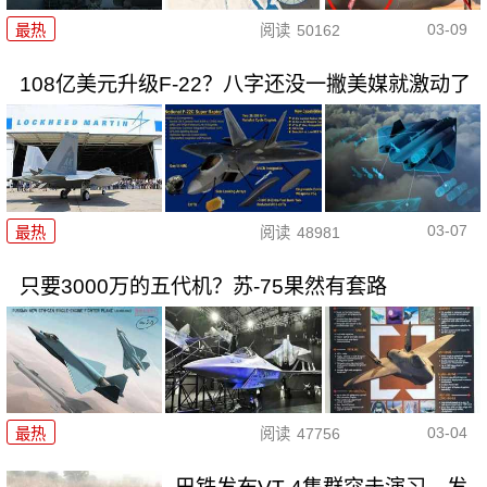
03-09
最热
阅读
50162
108亿美元升级F-22？八字还没一撇美媒就激动了
03-07
最热
阅读
48981
只要3000万的五代机？苏-75果然有套路
03-04
最热
阅读
47756