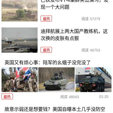
巴铁发布VT-4集群突击演习，发
现一个大问题
最热
阅读
57279
迪拜航展上两大国产教练机，这
次换的皮肤有点狠
最热
阅读
46753
英国又有烦心事：陆军的幺蛾子没完没了
02-25
最热
阅读
48043
故意示弱还是想要钱？美国自曝本土几乎没防空