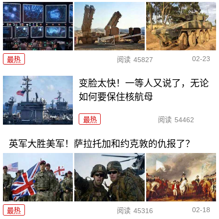
02-23
最热
阅读
45827
变脸太快！一等人又说了，无论
如何要保住核航母
最热
阅读
54462
英军大胜美军！萨拉托加和约克敦的仇报了？
02-18
最热
阅读
45316