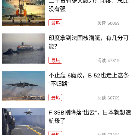
二手货有多大威力？印度：总比
没有强
最热
阅读
50059
印度拿到法国核潜艇，有几分可
能？
最热
阅读
47319
不止轰-6魔改，B-52也走上这条
“不归路”
最热
阅读
60769
F-35B刚降落“出云”，日本就想造
航母了