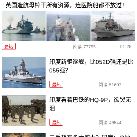
英国造航母榨干所有资源，连医院船都不放过！
01-28
最热
阅读
77755
印度新驱逐舰，比052D强还是比
055强？
最热
阅读
51607
印度看着巴铁的HQ-9P，欲哭无
泪
最热
阅读
49544