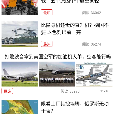
戟：五个原因个个避重就轻
最热
阅读
36042
比隐身机还贵的直升机？德国不
要 以色列眼前一亮
最热
阅读
35274
打败波音拿到美国空军的加油机大单，空客能行吗
11-10
最热
阅读
33978
眼看土耳其挖墙脚，俄罗斯无动
于衷？