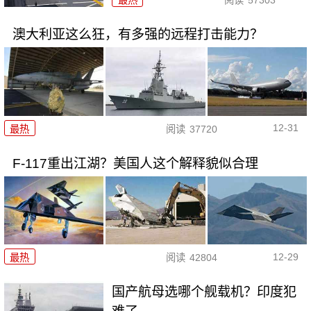
最热
阅读
57303
澳大利亚这么狂，有多强的远程打击能力？
12-31
最热
阅读
37720
F-117重出江湖？美国人这个解释貌似合理
12-29
最热
阅读
42804
国产航母选哪个舰载机？印度犯