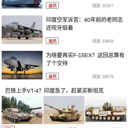
最热
阅读
35357
印度空军诉苦：40年前的老同志
还咬牙挺着
最热
阅读
33858
为啥要再买F-15EX？这回总算有
了个交待
最热
阅读
39578
巴铁上手VT-4？印度急了，赶紧买新坦克