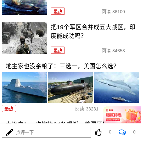
最热
阅读
36100
把19个军区合并成五大战区，印
度能成功吗？
最热
阅读
34653
地主家也没余粮了：三选一，美国怎么选？
09-16
最热
阅读
33231
大换血！一次撤换24条舰艇，美国还是真有钱
0
0
点评一下