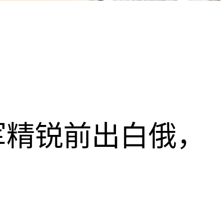
军精锐前出白俄，