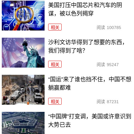
美国打压中国芯片和汽车的阴
谋，被以色列揭穿
相关
阅读
100785
沙利文访华得到了想要的东西，
我们得到了啥？
相关
阅读
95247
“国运”来了谁也挡不住，中国不想
躺赢都难
相关
阅读
87231
“中国牌”打变调，美国或许意识到
大势已去