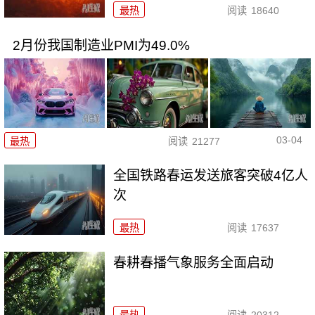
最热
阅读
18640
2月份我国制造业PMI为49.0%
03-04
最热
阅读
21277
全国铁路春运发送旅客突破4亿人
次
最热
阅读
17637
春耕春播气象服务全面启动