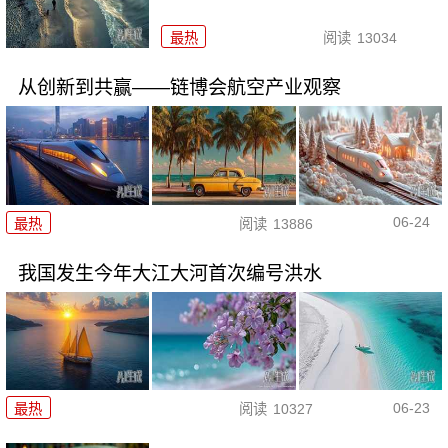
最热
阅读
13034
从创新到共赢——链博会航空产业观察
06-24
最热
阅读
13886
我国发生今年大江大河首次编号洪水
06-23
最热
阅读
10327