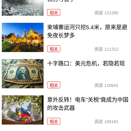
相关
阅读
131285
柬埔寨运河只挖5.4米，原来是避
免夜长梦多
相关
阅读
111312
十字路口：美元危机，若隐若现
相关
阅读
110641
意外反转！电车“关税”竟成为中国
的攻击武器
相关
阅读
108181