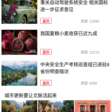
事关自动驾驶系统安全 相关国标
进一步征求意见
最热
阅读
11099
我国夏粮小麦收获已近九成
最热
阅读
12214
中央安全生产考核巡查组已进驻8
省份明查暗访
最热
阅读
9266
城市更新要让文脉活起来