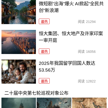
微短剧“出海”爆火 AI掀起“全民共
创”新浪潮
最热
阅读
21294
恒大集团、恒大地产及许家印案
一审开庭
最热
阅读
16056
2025年我国留学回国人数达
53.56万
最热
阅读
12822
二十届中央第七轮巡视对象公布