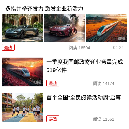
多措并举齐发力 激发企业新活力
04-24
最热
阅读
18504
一季度我国邮政寄递业务量完成
519亿件
最热
阅读
14174
首个全国“全民阅读活动周”启幕
最热
阅读
11551