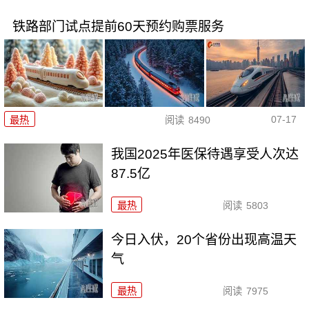
铁路部门试点提前60天预约购票服务
07-17
最热
阅读
8490
我国2025年医保待遇享受人次达
87.5亿
最热
阅读
5803
今日入伏，20个省份出现高温天
气
最热
阅读
7975