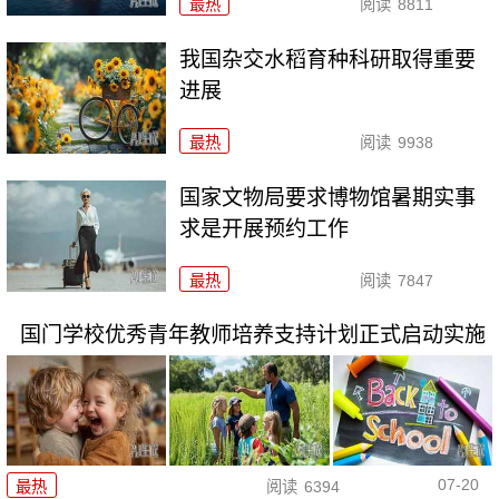
最热
阅读
8811
我国杂交水稻育种科研取得重要
进展
最热
阅读
9938
国家文物局要求博物馆暑期实事
求是开展预约工作
最热
阅读
7847
国门学校优秀青年教师培养支持计划正式启动实施
07-20
最热
阅读
6394