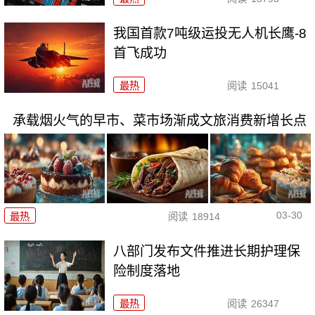
我国首款7吨级运投无人机长鹰-8
首飞成功
最热
阅读
15041
承载烟火气的早市、菜市场渐成文旅消费新增长点
03-30
最热
阅读
18914
八部门发布文件推进长期护理保
险制度落地
最热
阅读
26347