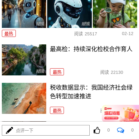
02-12
最热
阅读
25517
最高检：持续深化检校合作育人
最热
阅读
22130
税收数据显示：我国经济社会绿
色转型加速推进
最热
阅读
24540
暖心！全国实现生育津贴直达个
0
0
点评一下
人