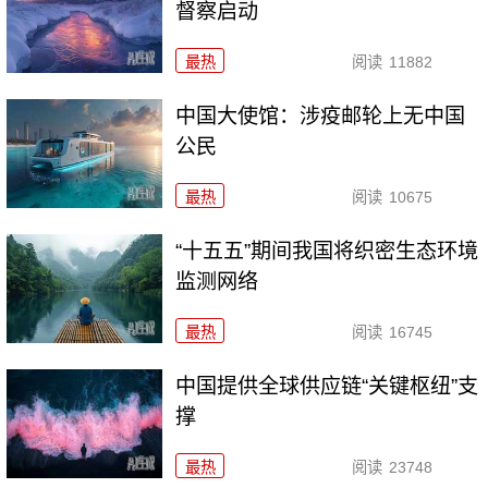
督察启动
最热
阅读
11882
中国大使馆：涉疫邮轮上无中国
公民
最热
阅读
10675
“十五五”期间我国将织密生态环境
监测网络
最热
阅读
16745
中国提供全球供应链“关键枢纽”支
撑
最热
阅读
23748