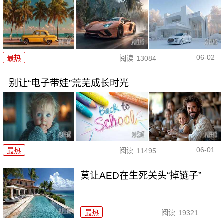
06-02
最热
阅读
13084
别让“电子带娃”荒芜成长时光
06-01
最热
阅读
11495
莫让AED在生死关头“掉链子”
最热
阅读
19321