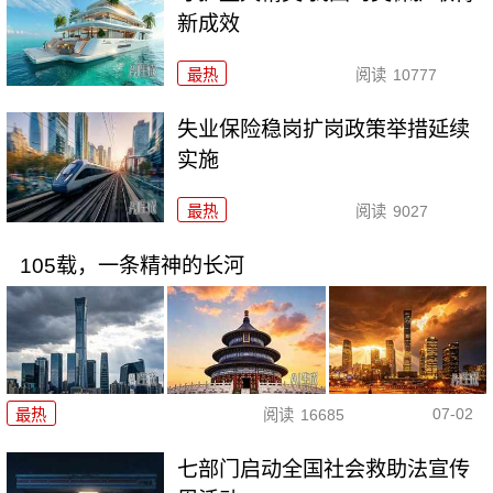
新成效
最热
阅读
10777
失业保险稳岗扩岗政策举措延续
实施
最热
阅读
9027
105载，一条精神的长河
07-02
最热
阅读
16685
七部门启动全国社会救助法宣传