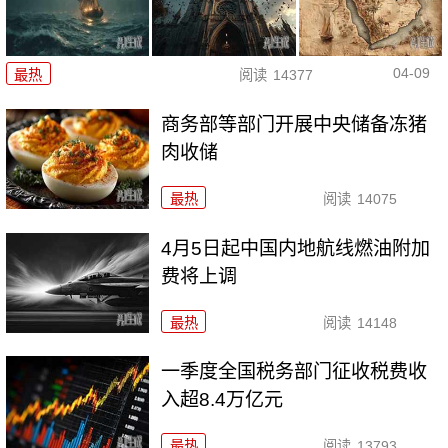
04-09
最热
阅读
14377
商务部等部门开展中央储备冻猪
肉收储
最热
阅读
14075
4月5日起中国内地航线燃油附加
费将上调
最热
阅读
14148
一季度全国税务部门征收税费收
入超8.4万亿元
最热
阅读
13793