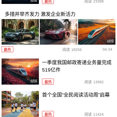
最热
阅读
23398
多措并举齐发力 激发企业新活力
04-24
最热
阅读
18256
一季度我国邮政寄递业务量完成
519亿件
最热
阅读
13992
首个全国“全民阅读活动周”启幕
最热
阅读
11424