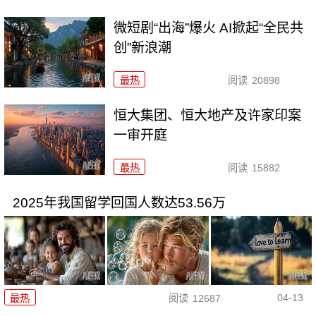
微短剧“出海”爆火 AI掀起“全民共
创”新浪潮
最热
阅读
20898
恒大集团、恒大地产及许家印案
一审开庭
最热
阅读
15882
2025年我国留学回国人数达53.56万
04-13
最热
阅读
12687