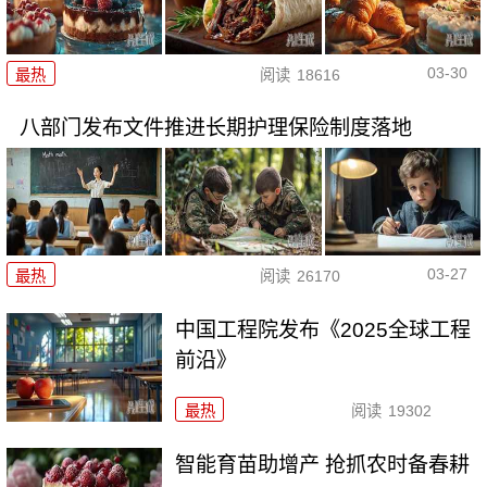
03-30
最热
阅读
18616
八部门发布文件推进长期护理保险制度落地
03-27
最热
阅读
26170
中国工程院发布《2025全球工程
前沿》
最热
阅读
19302
智能育苗助增产 抢抓农时备春耕