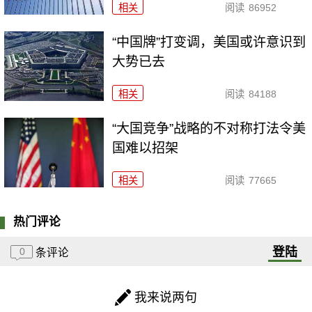
相关
阅读
86952
“中国牌”打变调，美国或许意识到
大势已去
相关
阅读
84188
“大国竞争”战略的不对称打法令美
国难以招架
相关
阅读
77665
热门评论
登陆
0
条评论
我来说两句