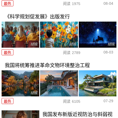
08-04
最热
阅读
1975
《科学规划促发展》出版发行
08-03
最热
阅读
2789
我国将统筹推进革命文物环境整治工程
07-29
最热
阅读
6105
我国发布新版近视防治与斜弱视