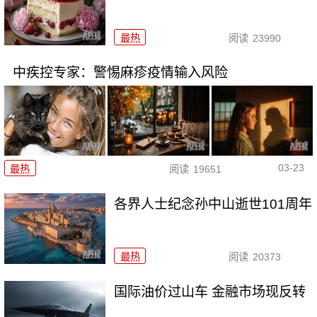
最热
阅读
23990
中疾控专家：警惕麻疹疫情输入风险
03-23
最热
阅读
19651
各界人士纪念孙中山逝世101周年
最热
阅读
20373
国际油价过山车 金融市场现反转