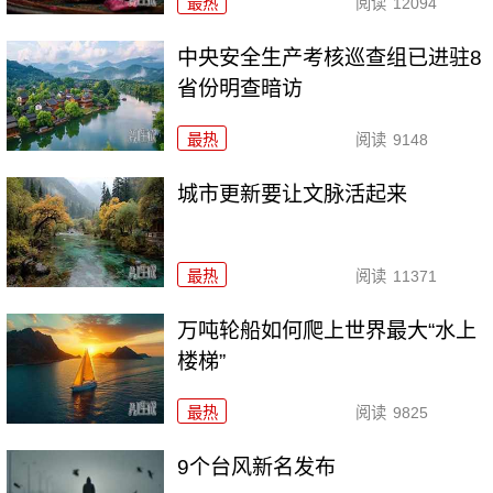
最热
阅读
12094
中央安全生产考核巡查组已进驻8
省份明查暗访
最热
阅读
9148
城市更新要让文脉活起来
最热
阅读
11371
万吨轮船如何爬上世界最大“水上
楼梯”
最热
阅读
9825
9个台风新名发布