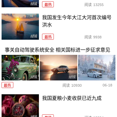
最热
阅读
13255
我国发生今年大江大河首次编号
洪水
最热
阅读
9938
事关自动驾驶系统安全 相关国标进一步征求意见
06-18
最热
阅读
10930
我国夏粮小麦收获已近九成