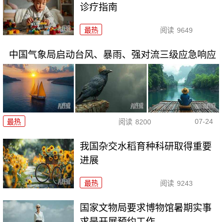
诊疗指南
最热
阅读
9649
中国气象局启动台风、暴雨、强对流三级应急响应
07-24
最热
阅读
8200
我国杂交水稻育种科研取得重要
进展
最热
阅读
9243
国家文物局要求博物馆暑期实事
求是开展预约工作