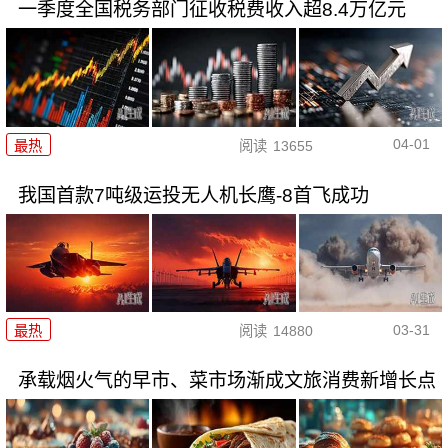
一季度全国税务部门征收税费收入超8.4万亿元
04-01
最热
阅读
13655
我国首款7吨级运投无人机长鹰-8首飞成功
03-31
最热
阅读
14880
承载烟火气的早市、菜市场渐成文旅消费新增长点