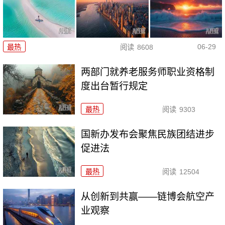
06-29
最热
阅读
8608
两部门就养老服务师职业资格制
度出台暂行规定
最热
阅读
9303
国新办发布会聚焦民族团结进步
促进法
最热
阅读
12504
从创新到共赢——链博会航空产
业观察