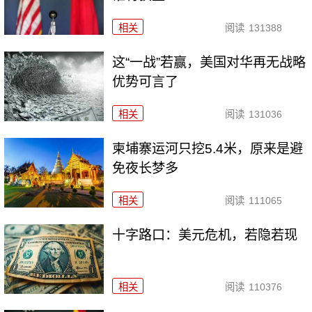
相关
阅读
131388
这“一战”若赢，美国对华再无战略
优势可言了
相关
阅读
131036
柬埔寨运河只挖5.4米，原来是避
免夜长梦多
相关
阅读
111065
十字路口：美元危机，若隐若现
相关
阅读
110376