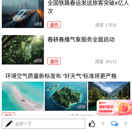
全国铁路春运发送旅客突破4亿人
次
最热
阅读
17515
春耕春播气象服务全面启动
最热
阅读
20112
环境空气质量新标发布 “好天气”标准将更严格
02-25
最热
阅读
25420
0
0
点评一下
国务院批复同意雄安高新区升级