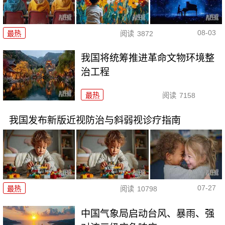
08-03
最热
阅读
3872
我国将统筹推进革命文物环境整
治工程
最热
阅读
7158
我国发布新版近视防治与斜弱视诊疗指南
07-27
最热
阅读
10798
中国气象局启动台风、暴雨、强