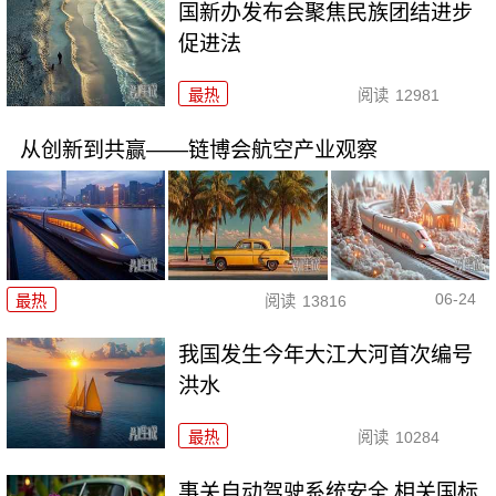
国新办发布会聚焦民族团结进步
促进法
最热
阅读
12981
从创新到共赢——链博会航空产业观察
06-24
最热
阅读
13816
我国发生今年大江大河首次编号
洪水
最热
阅读
10284
事关自动驾驶系统安全 相关国标