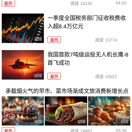
04-02
最热
阅读
14135
一季度全国税务部门征收税费收
入超8.4万亿元
最热
阅读
13774
我国首款7吨级运投无人机长鹰-8
首飞成功
最热
阅读
15022
承载烟火气的早市、菜市场渐成文旅消费新增长点
03-30
最热
阅读
18887