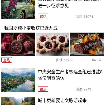
进一步征求意见
最热
阅读
11074
我国夏粮小麦收获已近九成
06-16
最热
阅读
12200
中央安全生产考核巡查组已进驻8
省份明查暗访
最热
阅读
9249
城市更新要让文脉活起来