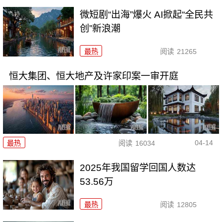
微短剧“出海”爆火 AI掀起“全民共
创”新浪潮
最热
阅读
21265
恒大集团、恒大地产及许家印案一审开庭
04-14
最热
阅读
16034
2025年我国留学回国人数达
53.56万
最热
阅读
12805