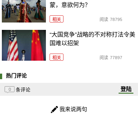
蒙，意欲何为？
相关
阅读
78795
“大国竞争”战略的不对称打法令美
国难以招架
相关
阅读
77897
热门评论
登陆
0
条评论
我来说两句