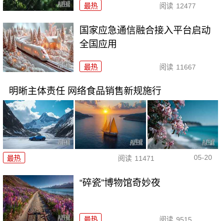
最热
阅读
12477
国家应急通信融合接入平台启动
全国应用
最热
阅读
11667
明晰主体责任 网络食品销售新规施行
05-20
最热
阅读
11471
“碎瓷”博物馆奇妙夜
最热
阅读
9515