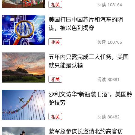
相关
阅读
108164
美国打压中国芯片和汽车的阴
谋，被以色列揭穿
相关
阅读
100765
五年内只需完成三大任务，美国
就只能是认输
相关
阅读
80681
沙利文访华“新瓶装旧酒”，美国黔
驴技穷
相关
阅读
80482
​蒙军总参谋长邀请北约高官访