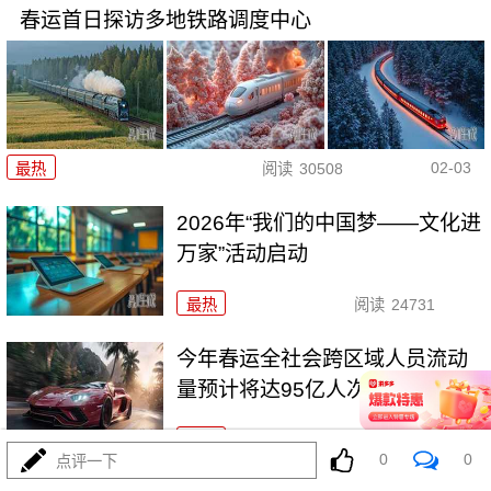
春运首日探访多地铁路调度中心
02-03
最热
阅读
30508
2026年“我们的中国梦——文化进
万家”活动启动
最热
阅读
24731
今年春运全社会跨区域人员流动
量预计将达95亿人次
最热
阅读
24351
0
0
点评一下