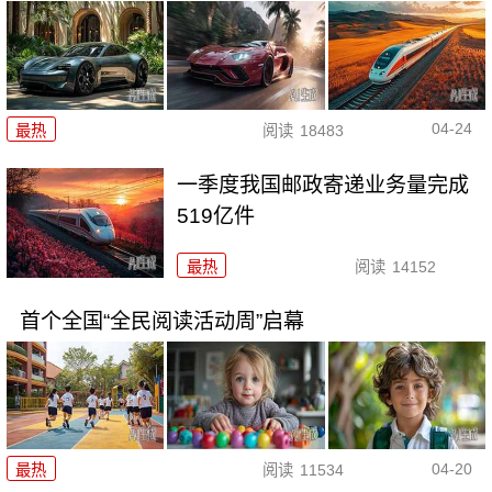
04-24
最热
阅读
18483
一季度我国邮政寄递业务量完成
519亿件
最热
阅读
14152
首个全国“全民阅读活动周”启幕
04-20
最热
阅读
11534