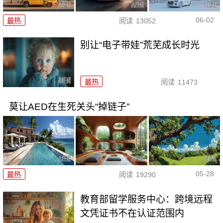
06-02
最热
阅读
13052
别让“电子带娃”荒芜成长时光
最热
阅读
11473
莫让AED在生死关头“掉链子”
05-28
最热
阅读
19290
教育部留学服务中心：跨境远程
文凭证书不在认证范围内