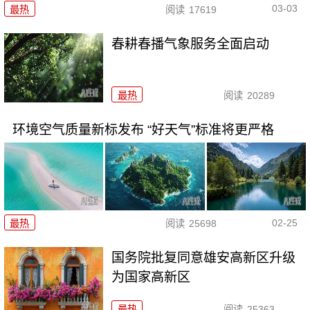
03-03
最热
阅读
17619
春耕春播气象服务全面启动
最热
阅读
20289
环境空气质量新标发布 “好天气”标准将更严格
02-25
最热
阅读
25698
国务院批复同意雄安高新区升级
为国家高新区
最热
阅读
25363