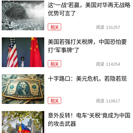
这“一战”若赢，美国对华再无战略
优势可言了
相关
阅读
131257
美国若强打关税牌，中国恐怕要
打“军事牌”了
相关
阅读
114254
十字路口：美元危机，若隐若现
相关
阅读
110617
意外反转！电车“关税”竟成为中国
的攻击武器