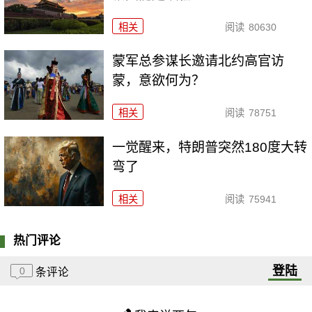
相关
阅读
80630
​蒙军总参谋长邀请北约高官访
蒙，意欲何为？
相关
阅读
78751
一觉醒来，特朗普突然180度大转
弯了
相关
阅读
75941
热门评论
登陆
0
条评论