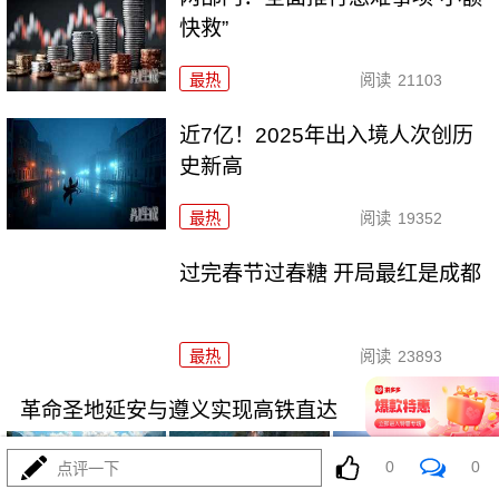
快救”
最热
阅读
21103
近7亿！2025年出入境人次创历
史新高
最热
阅读
19352
过完春节过春糖 开局最红是成都
最热
阅读
23893
革命圣地延安与遵义实现高铁直达
0
0
点评一下