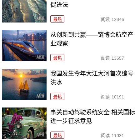
促进法
最热
阅读
12846
从创新到共赢——链博会航空产
业观察
最热
阅读
13657
我国发生今年大江大河首次编号
洪水
最热
阅读
10191
事关自动驾驶系统安全 相关国标
进一步征求意见
最热
阅读
11031