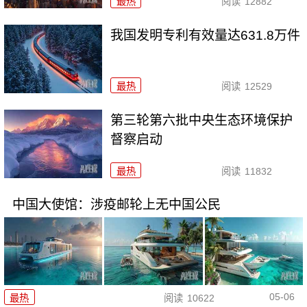
最热
阅读
12882
我国发明专利有效量达631.8万件
最热
阅读
12529
第三轮第六批中央生态环境保护
督察启动
最热
阅读
11832
中国大使馆：涉疫邮轮上无中国公民
05-06
最热
阅读
10622