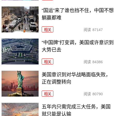
“国运”来了谁也挡不住，中国不想
躺赢都难
相关
阅读
87147
“中国牌”打变调，美国或许意识到
大势已去
相关
阅读
84386
美国意识到对华战略面临失败，
正在调整转向
相关
阅读
80790
五年内只需完成三大任务，美国
就只能是认输