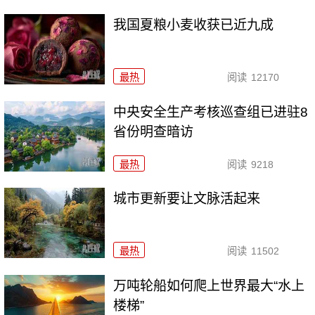
我国夏粮小麦收获已近九成
最热
阅读
12170
中央安全生产考核巡查组已进驻8
省份明查暗访
最热
阅读
9218
城市更新要让文脉活起来
最热
阅读
11502
万吨轮船如何爬上世界最大“水上
楼梯”