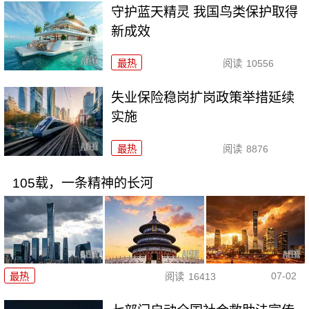
守护蓝天精灵 我国鸟类保护取得
新成效
最热
阅读
10556
失业保险稳岗扩岗政策举措延续
实施
最热
阅读
8876
105载，一条精神的长河
07-02
最热
阅读
16413