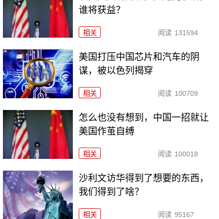
谁将获益？
相关
阅读
131594
美国打压中国芯片和汽车的阴
谋，被以色列揭穿
相关
阅读
100709
怎么也没有想到，中国一招就让
美国作茧自缚
相关
阅读
100018
沙利文访华得到了想要的东西，
我们得到了啥？
相关
阅读
95167