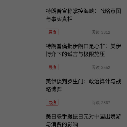
特朗普宣称掌控海峡：战略意图
与事实真相
最热
阅读
3312
特朗普痛批伊朗口是心非：美伊
博弈下的谎言与极限施压
最热
阅读
3552
美伊谈判罗生门：政治算计与战
略博弈
最热
阅读
2867
美日联手提振日元对中国出境游
与消费的影响