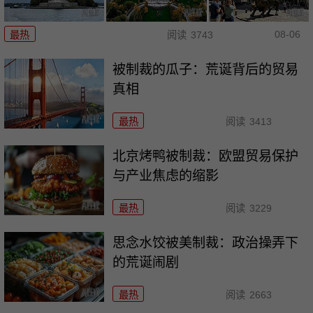
08-06
最热
阅读
3743
被制裁的瓜子：荒诞背后的贸易
真相
最热
阅读
3413
北京烤鸭被制裁：欧盟贸易保护
与产业焦虑的缩影
最热
阅读
3229
思念水饺被美制裁：政治操弄下
的荒诞闹剧
最热
阅读
2663