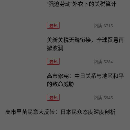
“强迫劳动”外衣下的关税算计
最热
阅读
6715
美新关税无缝衔接，全球贸易再
掀波澜
最热
阅读
5284
高市修宪：中日关系与地区和平
的致命威胁
最热
阅读
5945
高市早苗民意大反转：日本民众态度深度剖析