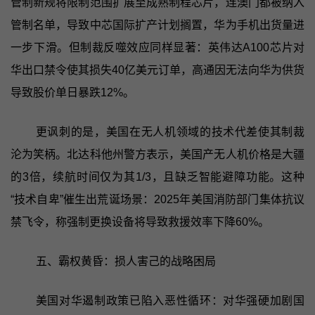
管制新规将限制范围扩展至成熟制程芯片，连澳门都被纳入
管制名单，导致中芯国际扩产计划搁置，华为手机出货量进
一步下滑。但制裁反噬效应同样显著：英伟达A100芯片对
华出口禁令使其损失40亿美元订单，高通因无法向华为供货
导致股价单日暴跌12%。
更讽刺的是，美国在无人机领域的技术代差使其制裁
沦为笑柄。北达科他州警方表示，美国产无人机价格是大疆
的3倍，续航时间仅为其1/3，且缺乏智能避障功能。这种
“技术自卑”催生出荒诞场景：2025年美国消防部门集体抗议
禁飞令，称强制更换设备将导致救援效率下降60%。
五、霸权黄昏：损人害己的战略困局
美国对华遏制政策已陷入恶性循环：对华强硬加剧国