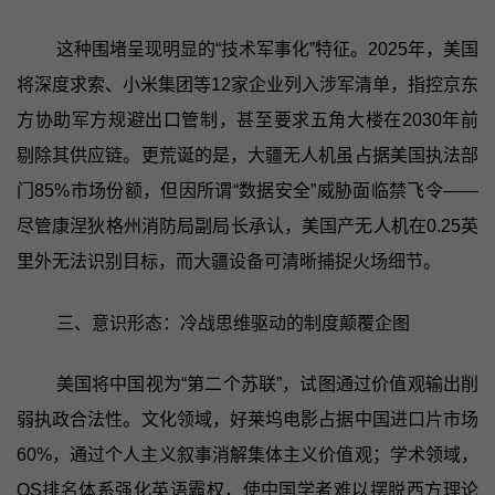
这种围堵呈现明显的“技术军事化”特征。2025年，美国
将深度求索、小米集团等12家企业列入涉军清单，指控京东
方协助军方规避出口管制，甚至要求五角大楼在2030年前
剔除其供应链。更荒诞的是，大疆无人机虽占据美国执法部
门85%市场份额，但因所谓“数据安全”威胁面临禁飞令——
尽管康涅狄格州消防局副局长承认，美国产无人机在0.25英
里外无法识别目标，而大疆设备可清晰捕捉火场细节。
三、意识形态：冷战思维驱动的制度颠覆企图
美国将中国视为“第二个苏联”，试图通过价值观输出削
弱执政合法性。文化领域，好莱坞电影占据中国进口片市场
60%，通过个人主义叙事消解集体主义价值观；学术领域，
QS排名体系强化英语霸权，使中国学者难以摆脱西方理论