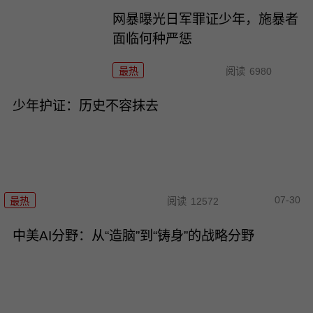
网暴曝光日军罪证少年，施暴者
面临何种严惩
最热
阅读
6980
少年护证：历史不容抹去
07-30
最热
阅读
12572
中美AI分野：从“造脑”到“铸身”的战略分野