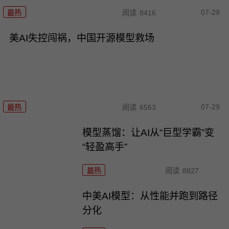
07-29
最热
阅读
8416
美AI失控闯祸，中国开源模型救场
07-29
最热
阅读
6563
模型蒸馏：让AI从“巨型学霸”变
“轻盈高手”
最热
阅读
8827
中美AI模型：从性能并跑到路径
分化