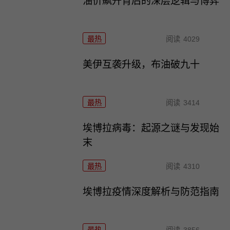
油价飙升背后的深层逻辑与博弈
最热
阅读
4029
美伊互袭升级，布油破九十
最热
阅读
3414
埃博拉病毒：起源之谜与发现始
末
最热
阅读
4310
埃博拉疫情深度解析与防范指南