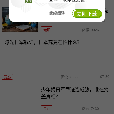
遭遇网络暴力，如何依法维权与
继续阅读
自救
最热
阅读
9026
曝光日军罪证，日本究竟在怕什么？
07-30
最热
阅读
7956
少年捐日军罪证遭威胁，谁在掩
盖真相？
最热
阅读
7430