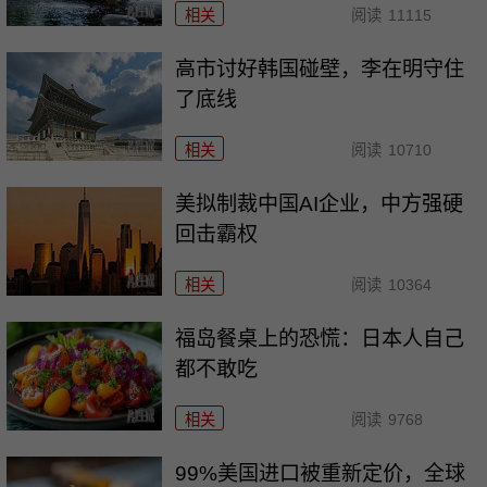
相关
阅读
11115
高市讨好韩国碰壁，李在明守住
了底线
相关
阅读
10710
美拟制裁中国AI企业，中方强硬
回击霸权
相关
阅读
10364
福岛餐桌上的恐慌：日本人自己
都不敢吃
相关
阅读
9768
99%美国进口被重新定价，全球