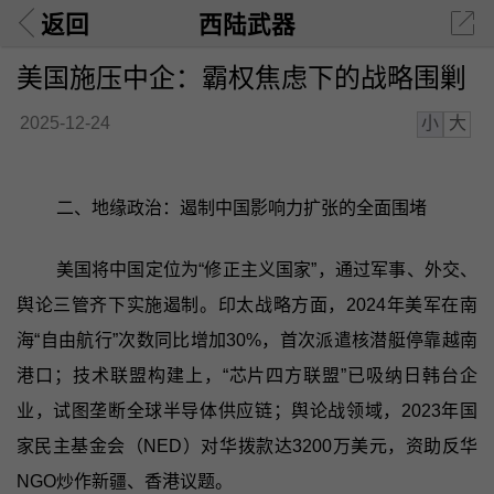
返回
西陆武器
美国施压中企：霸权焦虑下的战略围剿
小
大
2025-12-24
二、地缘政治：遏制中国影响力扩张的全面围堵
美国将中国定位为“修正主义国家”，通过军事、外交、
舆论三管齐下实施遏制。印太战略方面，2024年美军在南
海“自由航行”次数同比增加30%，首次派遣核潜艇停靠越南
港口；技术联盟构建上，“芯片四方联盟”已吸纳日韩台企
业，试图垄断全球半导体供应链；舆论战领域，2023年国
家民主基金会（NED）对华拨款达3200万美元，资助反华
NGO炒作新疆、香港议题。