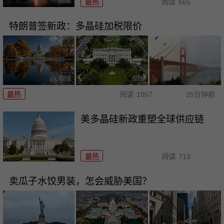
最热
阅读
665
特朗普签新政：多晶硅加税限价
最热
阅读
1057
25分钟前
美多晶硅新政重塑全球供应链
最热
阅读
713
卖瓜子水饺男装，怎会威胁美国？