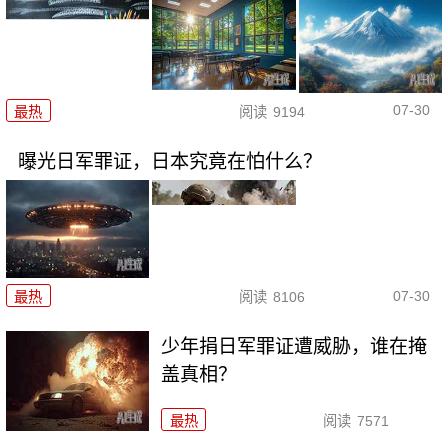
07-30
最热
阅读
9194
曝光日军罪证，日本究竟在怕什么？
07-30
最热
阅读
8106
少年捐日军罪证遭威胁，谁在掩
盖真相？
最热
阅读
7571