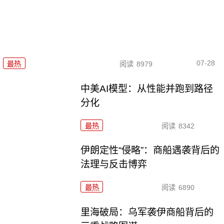
07-28
最热
阅读
8979
中美AI模型：从性能并跑到路径
分化
最热
阅读
8342
伊朗定性“侵略”：商船遇袭背后的
法理与反击博弈
最热
阅读
6890
里海破局：乌军袭伊商船背后的