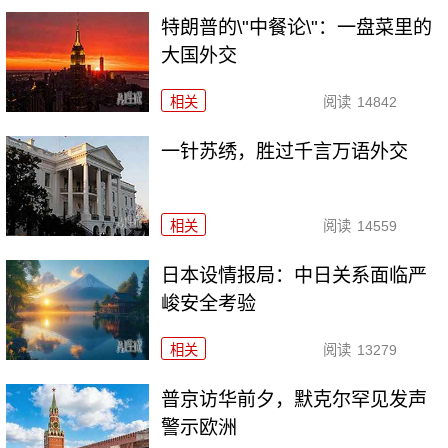
特朗普的\"中餐论\"：一盘菜里的
大国外交
相关
阅读
14842
一针苏绣，胜过千言万语外交
相关
阅读
14559
日本设情报局：中日关系面临严
峻安全考验
相关
阅读
13279
普京访华前夕，默克尔罕见发声
警示欧洲