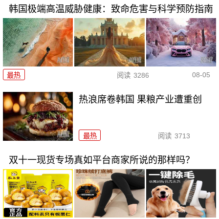
韩国极端高温威胁健康：致命危害与科学预防指南
08-05
最热
阅读
3286
热浪席卷韩国 果粮产业遭重创
最热
阅读
3713
双十一现货专场真如平台商家所说的那样吗？