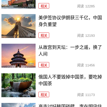
相关
阅读
12285
美伊签协议伊朗获三千亿，中国
身负重望
相关
阅读
12193
从故宫到天坛：一步之遥，换了
人间
相关
阅读
11456
俄国人不要毁掉中国茶，要吃掉
中国茶
相关
阅读
11173
高市讨好韩国碰壁，李在明守住