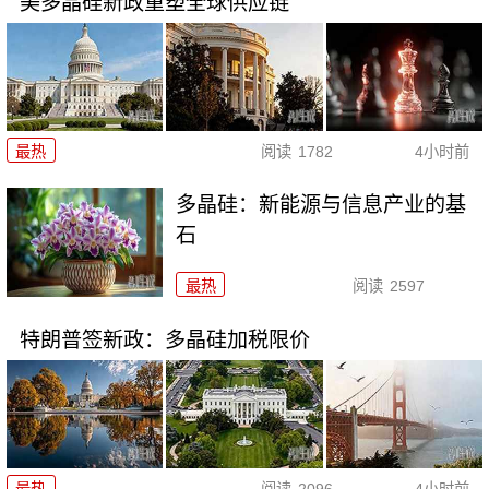
美多晶硅新政重塑全球供应链
最热
阅读
1782
4小时前
多晶硅：新能源与信息产业的基
石
最热
阅读
2597
特朗普签新政：多晶硅加税限价
最热
阅读
2096
4小时前