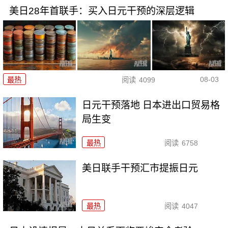
美日28年首联手：买入日元干预的深层逻辑
08-03
最热
阅读
4099
日元干预落地 日本进出口贸易格
局生变
最热
阅读
6758
美日联手干预汇市提振日元
最热
阅读
4047