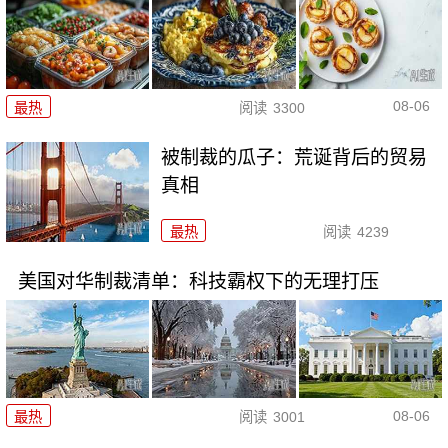
08-06
最热
阅读
3300
被制裁的瓜子：荒诞背后的贸易
真相
最热
阅读
4239
美国对华制裁清单：科技霸权下的无理打压
08-06
最热
阅读
3001