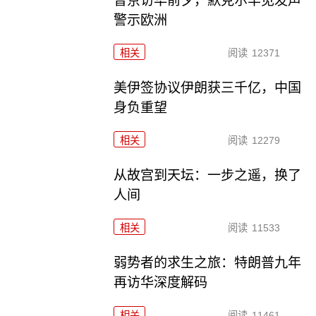
普京访华前夕，默克尔罕见发声
警示欧洲
相关
阅读
12371
美伊签协议伊朗获三千亿，中国
身负重望
相关
阅读
12279
从故宫到天坛：一步之遥，换了
人间
相关
阅读
11533
弱势者的求生之旅：特朗普九年
再访华深度解码
相关
阅读
11461