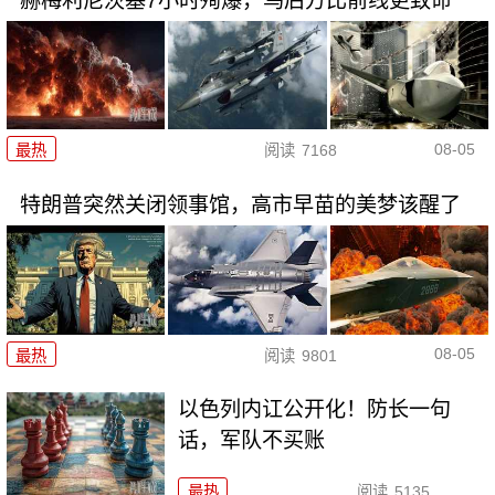
赫梅利尼茨基7小时殉爆，乌后方比前线更致命
08-05
最热
阅读
7168
特朗普突然关闭领事馆，高市早苗的美梦该醒了
08-05
最热
阅读
9801
以色列内讧公开化！防长一句
话，军队不买账
最热
阅读
5135