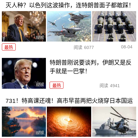
灭人种？以色列这波操作，连特朗普面子都敢踩！
08-04
最热
阅读
6077
特朗普刚说要谈判，伊朗又是反
手就是一巴掌！
最热
阅读
4941
731！特高课还魂！高市早苗两把火烧穿日本国运