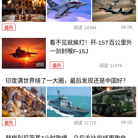
08-05
最热
阅读
14394
看不见就挨打！歼-15T百公里外
一剑封喉F-15J
最热
阅读
11978
印度满世界绕了一大圈，最后发现还是中国好？
08-05
最热
阅读
11776