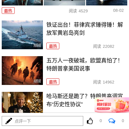
08-02
最热
阅读
4529
铁证出台！菲律宾求锤得锤！解
放军黄岩岛亮剑
最热
阅读
22082
五万人一夜破城，欧盟真怕了！
特朗普拿美国说事
最热
阅读
14962
哈马斯还是跪了？特朗普高调宣
布“历史性协议”
最热
阅读
10442
0
0
点评一下