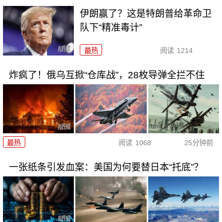
伊朗赢了？这是特朗普给革命卫
队下“精准毒计”
最热
阅读
1214
炸疯了！俄乌互掀“仓库战”，28枚导弹全拦不住
最热
阅读
1068
25分钟前
一张纸条引发血案：美国为何要替日本“托底”？