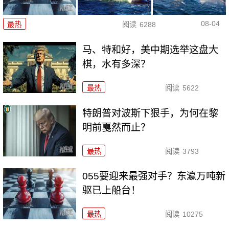
08-04
最热
阅读
6288
马、特和好，美中期选举这盘大
棋，水有多深？
最热
阅读
5622
特朗普对波斯下狠手，为何在黎
明前戛然而止？
最热
阅读
3793
055要迎来最强对手？东瀛万吨新
驱已上船台！
最热
阅读
10275