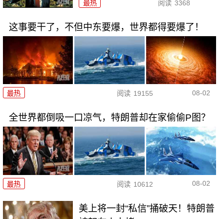
最热
阅读
3368
这事要干了，不但中东要爆，世界都得要爆了！
08-02
最热
阅读
19155
全世界都倒吸一口凉气，特朗普却在家偷偷P图？
08-02
最热
阅读
10612
美上将一封“私信”捅破天！特朗普