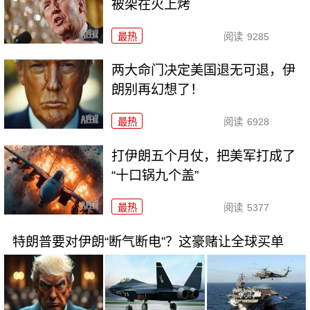
被架在火上烤
最热
阅读
9285
两大命门决定美国退无可退，伊
朗别再幻想了！
最热
阅读
6928
打伊朗五个月仗，把美军打成了
“十口锅九个盖”
最热
阅读
5377
特朗普要对伊朗“断气断电”？这豪赌让全球买单