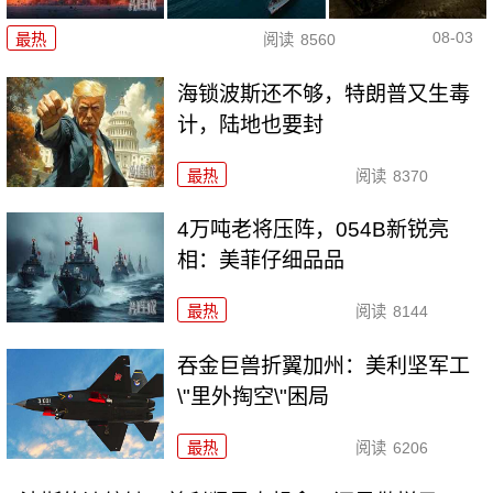
08-03
最热
阅读
8560
海锁波斯还不够，特朗普又生毒
计，陆地也要封
最热
阅读
8370
4万吨老将压阵，054B新锐亮
相：美菲仔细品品
最热
阅读
8144
吞金巨兽折翼加州：美利坚军工
\"里外掏空\"困局
最热
阅读
6206