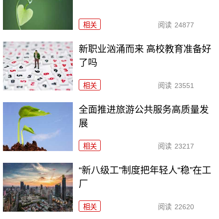
相关
阅读
24877
新职业汹涌而来 高校教育准备好
了吗
相关
阅读
23551
全面推进旅游公共服务高质量发
展
相关
阅读
23217
“新八级工”制度把年轻人“稳”在工
厂
相关
阅读
22620