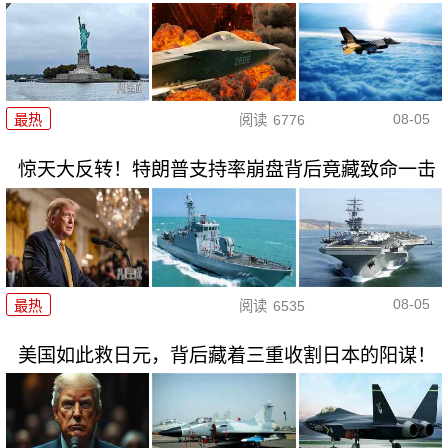
08-05
最热
阅读
6776
惊天大反转！特朗普支持率崩盘背后竟藏致命一击
08-05
最热
阅读
6535
美国如此救日元，背后藏着三重收割日本的阳谋！