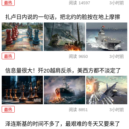
最热
阅读
14597
3小时前
扎卢日内说的一句话，把北约的脸按在地上摩擦
最热
阅读
9650
3小时前
信息量很大！歼20越肩反杀，美西方都不淡定了
最热
阅读
8851
3小时前
泽连斯基的时间不多了，最艰难的冬天又要来了