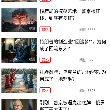
核牌局的模糊艺术：普京核红
线，到底有多红？
最热
阅读
3863
特朗普的制造业\"回流梦\"，为何
成了回流东大？
最热
阅读
6770
扎胖摊牌：乌克兰的\"北约梦\"为
何成了一地鸡毛？
最热
阅读
3808
刚刚，普京被逼亮出底牌！俄罗
斯要干大事了！