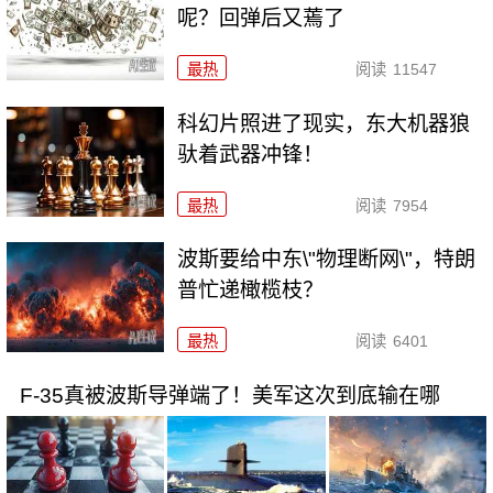
呢？回弹后又蔫了
最热
阅读
11547
科幻片照进了现实，东大机器狼
驮着武器冲锋！
最热
阅读
7954
波斯要给中东\"物理断网\"，特朗
普忙递橄榄枝？
最热
阅读
6401
F-35真被波斯导弹端了！美军这次到底输在哪