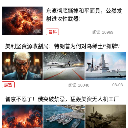
东瀛彻底撕掉和平面具，公然发
射进攻性武器！
最热
阅读
10969
美利坚资源收割局：特朗普为何对乌稀土\"摊牌\"
08-03
最热
阅读
10048
普京不忍了！俄突破禁忌，猛轰美资无人机工厂