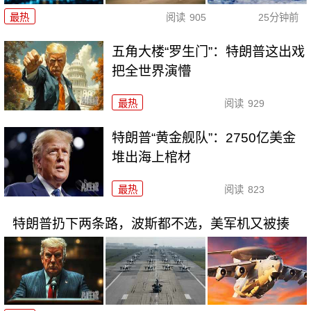
最热
阅读
905
25分钟前
五角大楼“罗生门”：特朗普这出戏
把全世界演懵
最热
阅读
929
特朗普“黄金舰队”：2750亿美金
堆出海上棺材
最热
阅读
823
特朗普扔下两条路，波斯都不选，美军机又被揍