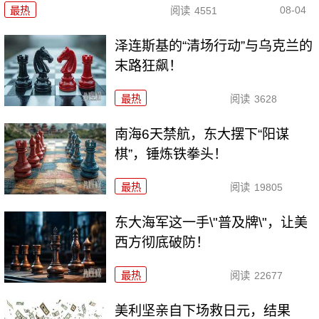
08-04
最热
阅读
4551
泽连斯基的“清场行动”与乌克兰的
末路狂飙！
最热
阅读
3628
南海6天禁航，东大摆下“阳谋
棋”，锤炼铁拳头！
最热
阅读
19805
东大海军这一手\"普及牌\"，让美
西方彻底破防！
最热
阅读
22677
美利坚亲自下场救日元，结果