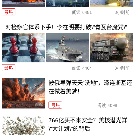
最热
阅读
6451
3小时前
对检察官体系下手！李在明要打破\"青瓦台魔咒\"
最热
阅读
4464
3小时前
被俄导弹天天“洗地”，泽连斯基还
在做着美梦！
最热
阅读
4098
766亿买不来安全？美核潜光鲜
\"大计划\"的背后