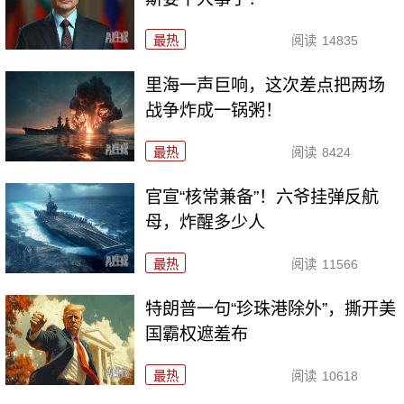
最热
阅读
14835
里海一声巨响，这次差点把两场
战争炸成一锅粥！
最热
阅读
8424
官宣“核常兼备”！六爷挂弹反航
母，炸醒多少人
最热
阅读
11566
特朗普一句“珍珠港除外”，撕开美
国霸权遮羞布
最热
阅读
10618