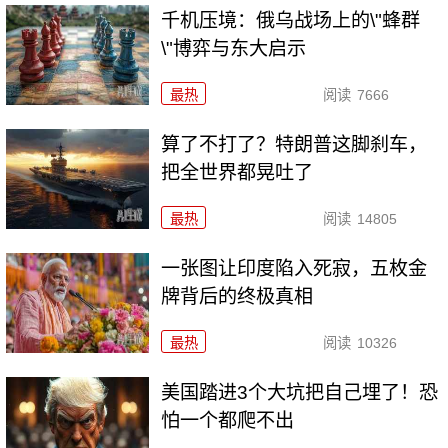
千机压境：俄乌战场上的\"蜂群
\"博弈与东大启示
最热
阅读
7666
算了不打了？特朗普这脚刹车，
把全世界都晃吐了
最热
阅读
14805
一张图让印度陷入死寂，五枚金
牌背后的终极真相
最热
阅读
10326
美国踏进3个大坑把自己埋了！恐
怕一个都爬不出