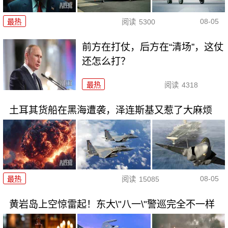
08-05
最热
阅读
5300
前方在打仗，后方在“清场”，这仗
还怎么打？
最热
阅读
4318
土耳其货船在黑海遭袭，泽连斯基又惹了大麻烦
08-05
最热
阅读
15085
黄岩岛上空惊雷起！东大\"八一\"警巡完全不一样