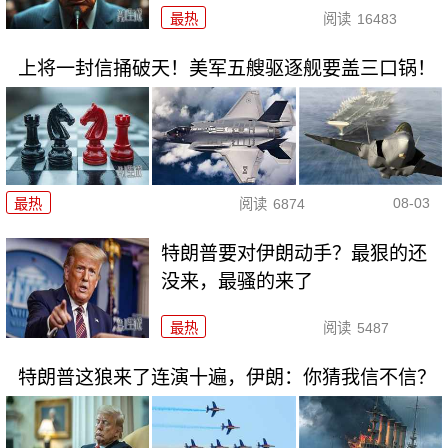
最热
阅读
16483
上将一封信捅破天！美军五艘驱逐舰要盖三口锅！
08-03
最热
阅读
6874
特朗普要对伊朗动手？最狠的还
没来，最骚的来了
最热
阅读
5487
特朗普这狼来了连演十遍，伊朗：你猜我信不信？