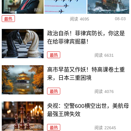
08-03
最热
阅读
4695
政治自杀！菲律宾防长，你这是
在给菲律宾掘墓！
最热
阅读
6631
高市早苗又作妖！特高课卷土重
来，日本三重困境
最热
阅读
4076
央视：空警600横空出世，美航母
最强王牌失效
最热
阅读
22645