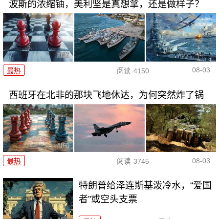
波斯的浓缩铀，美利坚是真想拿，还是做样子？
08-03
最热
阅读
4150
西班牙在北非的那块飞地休达，为何突然炸了锅
08-03
最热
阅读
3745
特朗普给泽连斯基泼冷水，“爱国
者”或空头支票