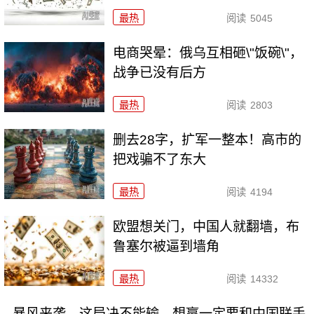
最热
阅读
5045
电商哭晕：俄乌互相砸\"饭碗\"，
战争已没有后方
最热
阅读
2803
删去28字，扩军一整本！高市的
把戏骗不了东大
最热
阅读
4194
欧盟想关门，中国人就翻墙，布
鲁塞尔被逼到墙角
最热
阅读
14332
暴风来袭，这局决不能输，想赢一定要和中国联手