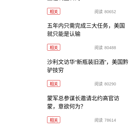
相关
阅读
80652
五年内只需完成三大任务，美国
就只能是认输
相关
阅读
80488
沙利文访华“新瓶装旧酒”，美国黔
驴技穷
相关
阅读
80290
​蒙军总参谋长邀请北约高官访
蒙，意欲何为？
相关
阅读
78614