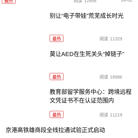
06-02
最热
阅读
12858
别让“电子带娃”荒芜成长时光
最热
阅读
11329
莫让AED在生死关头“掉链子”
最热
阅读
18986
教育部留学服务中心：跨境远程
文凭证书不在认证范围内
最热
阅读
11219
京港高铁雄商段全线拉通试验正式启动