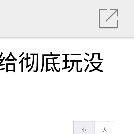
”给彻底玩没
小
大