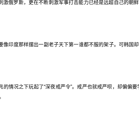
去刺激俄罗斯，更在不断刺激军事打击能力已经是远超自己的朝
要像印度那样摆出一副老子天下第一谁都不服的架子。可韩国却
的情况之下玩起了“深夜戒严令”。戒严也就戒严呗，却偏偏要学
。
。