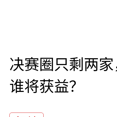
决赛圈只剩两家
谁将获益？