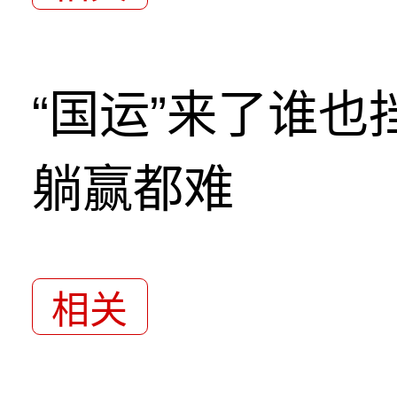
“国运”来了谁
躺赢都难
相关