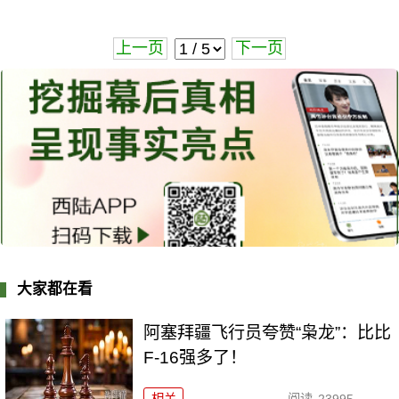
上一页
下一页
大家都在看
阿塞拜疆飞行员夸赞“枭龙”：比比
F-16强多了！