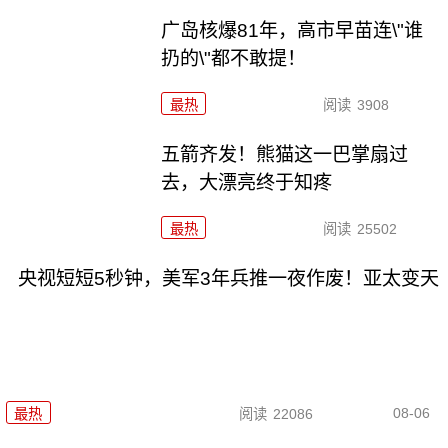
广岛核爆81年，高市早苗连\"谁
扔的\"都不敢提！
最热
阅读
3908
五箭齐发！熊猫这一巴掌扇过
去，大漂亮终于知疼
最热
阅读
25502
央视短短5秒钟，美军3年兵推一夜作废！亚太变天
08-06
最热
阅读
22086