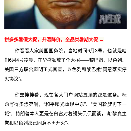
拼多多暑假大促，升温降价，全品类暑期大促 →
你看看人家美国国务院，当地时间6月3号，也就是咱
们6月4号凌晨，在华盛顿放了个大招——黎巴嫩、以色列、
美国三方联合声明正式官宣，以色列和黎巴嫩“同意落实停
火协议”。
你去搜搜看，现在各大门户网站置顶的都是这条。标
题写得多漂亮啊，“和平曙光重现中东”、“美国斡旋再下一
城”，特朗普本人更是在白宫对着镜头侃侃而谈，说“黎真主
党和以色列都已同意不再开火”。