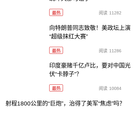
最热
阅读
11282
向特朗普同志致敬！美政坛上演
“超级抹红大赛”
最热
阅读
11286
印度豪赌千亿卢比，要对中国光
伏“卡脖子”？
最热
阅读
10084
射程1800公里的“巨炮”，治得了美军“焦虑”吗？