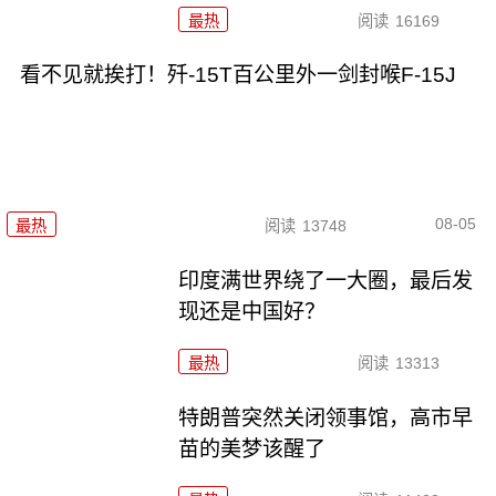
最热
阅读
16169
看不见就挨打！歼-15T百公里外一剑封喉F-15J
08-05
最热
阅读
13748
印度满世界绕了一大圈，最后发
现还是中国好？
最热
阅读
13313
特朗普突然关闭领事馆，高市早
苗的美梦该醒了