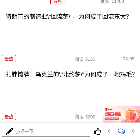
最热
阅读
11488
特朗普的制造业\"回流梦\"，为何成了回流东大？
08-05
最热
阅读
8160
扎胖摊牌：乌克兰的\"北约梦\"为何成了一地鸡毛？
08-05
最热
阅读
5206
0
0
里海一声巨响，这次差点把两场
点评一下