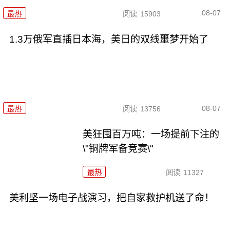
08-07
最热
阅读
15903
1.3万俄军直插日本海，美日的双线噩梦开始了
08-07
最热
阅读
13756
美狂囤百万吨：一场提前下注的
\"铜牌军备竞赛\"
最热
阅读
11327
美利坚一场电子战演习，把自家救护机送了命！