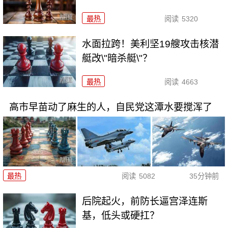
最热
阅读
5320
水面拉跨！美利坚19艘攻击核潜
艇改\"暗杀艇\"？
最热
阅读
4663
高市早苗动了麻生的人，自民党这潭水要搅浑了
最热
阅读
5082
35分钟前
后院起火，前防长逼宫泽连斯
基，低头或硬扛？