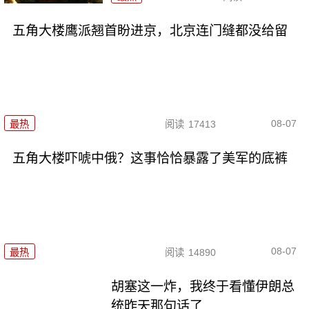
五角大楼鹰派翘首盼进京，北京连门缝都没给留
08-07
最热
阅读
17413
五角大楼吓唬中俄？这事恰恰暴露了美军的底裤
08-07
最热
阅读
14890
胡塞这一炸，我终于看懂伊朗总
统昨天那句话了