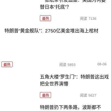
一张纸条引发血案：美国为何要
替日本“托底”？
最热
阅读
7136
特朗普“黄金舰队”：2750亿美金堆出海上棺材
08-06
最热
阅读
5853
五角大楼“罗生门”：特朗普这出戏
把全世界演懵
最热
阅读
5627
特朗普扔下两条路，波斯都不