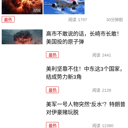
最热
阅读
1797
30分钟前
高市不敢说的话，长崎市长敢！
美国投的原子弹
最热
阅读
2441
美利坚靠不住！中东这3个国家，
结成势力新3角
最热
阅读
2128
美军一号人物突然“反水”？特朗普
对伊豪赌玩脱
最热
阅读
12380