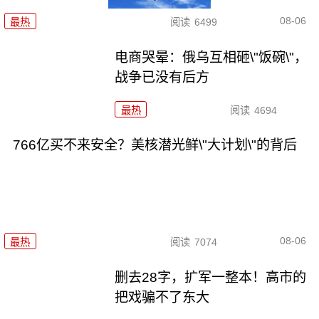
08-06
最热
阅读
6499
电商哭晕：俄乌互相砸\"饭碗\"，
战争已没有后方
最热
阅读
4694
766亿买不来安全？美核潜光鲜\"大计划\"的背后
08-06
最热
阅读
7074
删去28字，扩军一整本！高市的
把戏骗不了东大