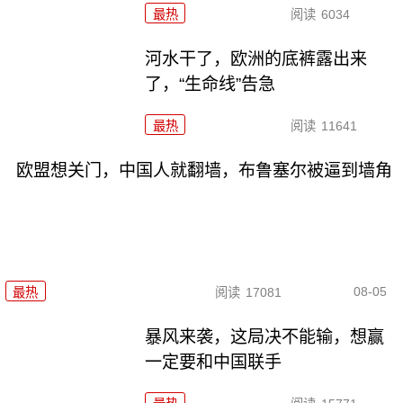
最热
阅读
6034
河水干了，欧洲的底裤露出来
了，“生命线”告急
最热
阅读
11641
欧盟想关门，中国人就翻墙，布鲁塞尔被逼到墙角
08-05
最热
阅读
17081
暴风来袭，这局决不能输，想赢
一定要和中国联手