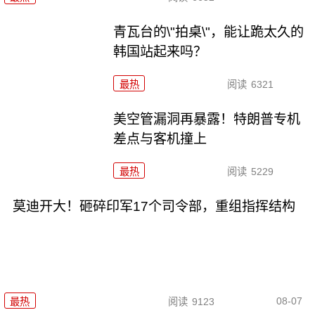
青瓦台的\"拍桌\"，能让跪太久的
韩国站起来吗？
最热
阅读
6321
美空管漏洞再暴露！特朗普专机
差点与客机撞上
最热
阅读
5229
莫迪开大！砸碎印军17个司令部，重组指挥结构
08-07
最热
阅读
9123