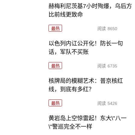
赫梅利尼茨基7小时殉爆，乌后方
比前线更致命
最热
阅读
8650
以色列内讧公开化！防长一句
话，军队不买账
最热
阅读
6735
核牌局的模糊艺术：普京核红
线，到底有多红？
最热
阅读
5426
黄岩岛上空惊雷起！东大\"八一
\"警巡完全不一样