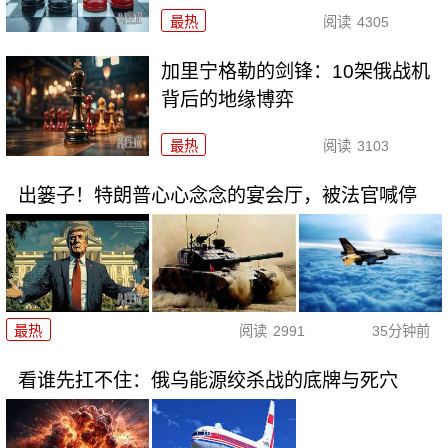
最热
阅读
4305
加里宁格勒的剑锋：10架俄战机
背后的地缘博弈
最热
阅读
3103
出篓子！特朗普心心念念的宴会厅，被法官喊停
最热
阅读
2991
35分钟前
看谁先扛不住：俄乌能源绞杀战的底牌与死穴