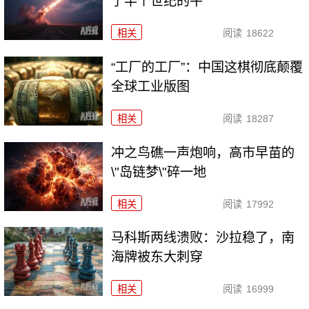
了半个世纪的牛
相关
阅读
18622
“工厂的工厂”：中国这棋彻底颠覆
全球工业版图
相关
阅读
18287
冲之鸟礁一声炮响，高市早苗的
\"岛链梦\"碎一地
相关
阅读
17992
马科斯两线溃败：沙拉稳了，南
海牌被东大刺穿
相关
阅读
16999