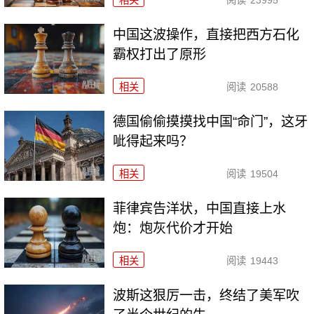
相关
阅读
23995
中国这波操作，直接把西方石化
霸权打出了原形
相关
阅读
20588
德国偷偷摸摸找中国“命门”，这牙
呲得起来吗？
相关
阅读
19504
菲律宾告洋状，中国直接上水
炮：炮灰代价才开始
相关
阅读
19443
波斯这狠厉一击，终结了美军吹