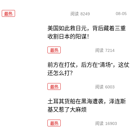
08-05
最热
阅读
8249
美国如此救日元，背后藏着三重
收割日本的阳谋！
最热
阅读
7214
前方在打仗，后方在“清场”，这仗
还怎么打？
最热
阅读
6003
土耳其货船在黑海遭袭，泽连斯
基又惹了大麻烦
最热
阅读
16903