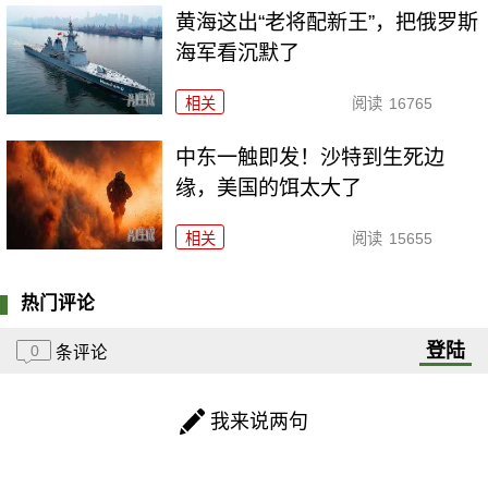
黄海这出“老将配新王”，把俄罗斯
海军看沉默了
相关
阅读
16765
中东一触即发！沙特到生死边
缘，美国的饵太大了
相关
阅读
15655
热门评论
登陆
0
条评论
我来说两句