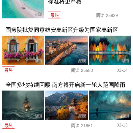
标准将更严格
最热
阅读
25929
国务院批复同意雄安高新区升级为国家高新区
02-14
最热
阅读
25553
全国多地持续回暖 南方将开启新一轮大范围降雨
02-13
最热
阅读
21861