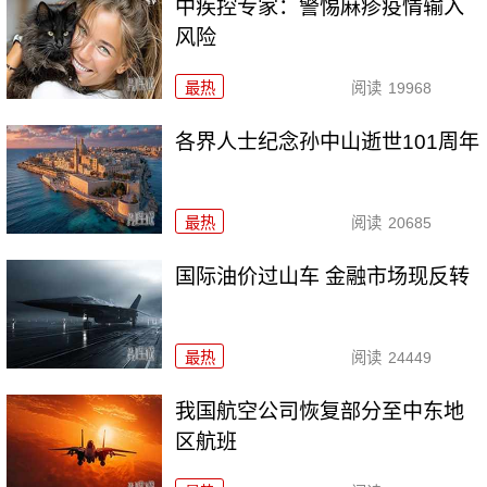
中疾控专家：警惕麻疹疫情输入
风险
最热
阅读
19968
各界人士纪念孙中山逝世101周年
最热
阅读
20685
国际油价过山车 金融市场现反转
最热
阅读
24449
我国航空公司恢复部分至中东地
区航班