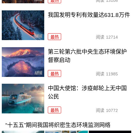
最热
阅读
13108
我国发明专利有效量达631.8万件
最热
阅读
12714
第三轮第六批中央生态环境保护
督察启动
最热
阅读
11985
中国大使馆：涉疫邮轮上无中国
公民
最热
阅读
10772
“十五五”期间我国将织密生态环境监测网络