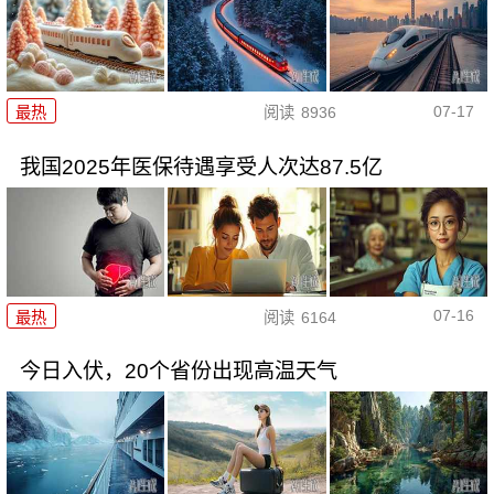
07-17
最热
阅读
8936
我国2025年医保待遇享受人次达87.5亿
07-16
最热
阅读
6164
今日入伏，20个省份出现高温天气