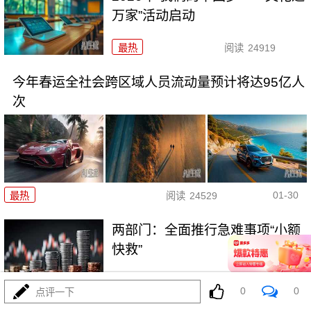
万家”活动启动
最热
阅读
24919
今年春运全社会跨区域人员流动量预计将达95亿人
次
01-30
最热
阅读
24529
两部门：全面推行急难事项“小额
快救”
最热
阅读
21289
0
0
点评一下