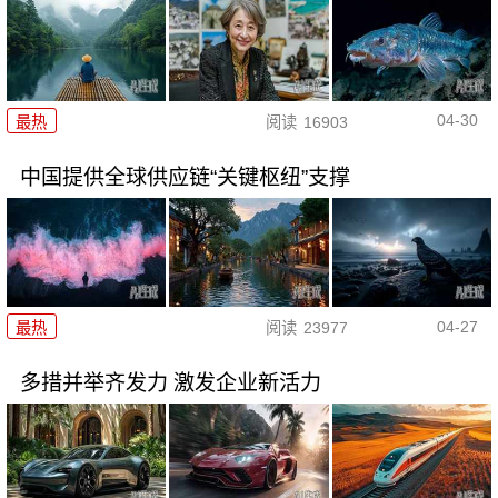
04-30
最热
阅读
16903
中国提供全球供应链“关键枢纽”支撑
04-27
最热
阅读
23977
多措并举齐发力 激发企业新活力