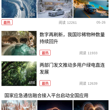
05-26
最热
阅读
12261
数字再刷新，我国珍稀物种数量
持续回升
最热
阅读
11933
两部门发文推动多用户绿电直连
发展
最热
阅读
12639
国家应急通信融合接入平台启动全国应用