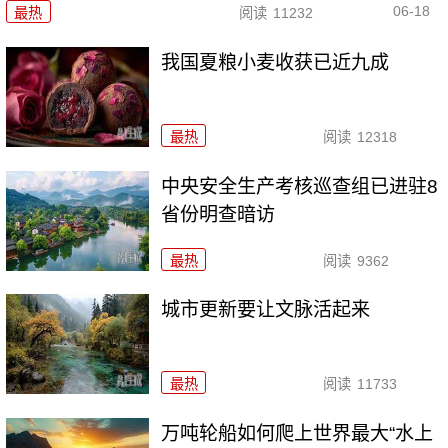
06-18
最热
阅读
11232
我国夏粮小麦收获已近九成
最热
阅读
12318
中央安全生产考核巡查组已进驻8
省份明查暗访
最热
阅读
9362
城市更新要让文脉活起来
最热
阅读
11733
万吨轮船如何爬上世界最大“水上