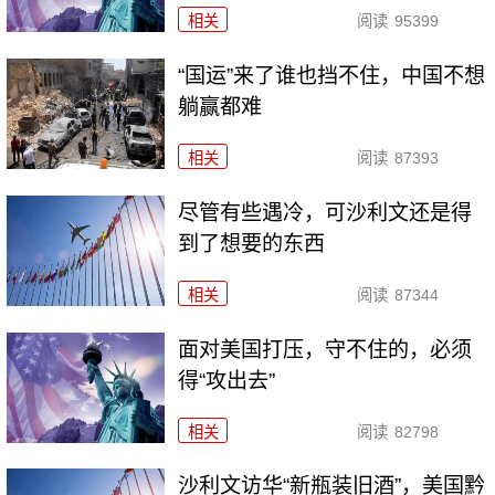
相关
阅读
95399
“国运”来了谁也挡不住，中国不想
躺赢都难
相关
阅读
87393
尽管有些遇冷，可沙利文还是得
到了想要的东西
相关
阅读
87344
面对美国打压，守不住的，必须
得“攻出去”
相关
阅读
82798
沙利文访华“新瓶装旧酒”，美国黔