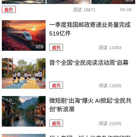
04-24
最热
阅读
18671
一季度我国邮政寄递业务量完成
519亿件
最热
阅读
14303
首个全国“全民阅读活动周”启幕
最热
阅读
11655
微短剧“出海”爆火 AI掀起“全民共
创”新浪潮
最热
阅读
21505