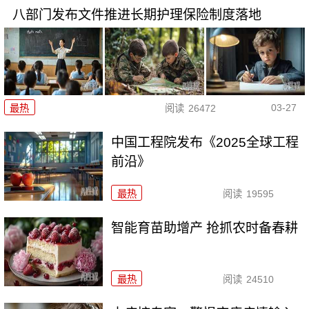
八部门发布文件推进长期护理保险制度落地
03-27
最热
阅读
26472
中国工程院发布《2025全球工程
前沿》
最热
阅读
19595
智能育苗助增产 抢抓农时备春耕
最热
阅读
24510