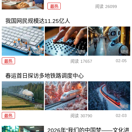
最热
阅读
26099
我国网民规模达11.25亿人
02-05
最热
阅读
17657
春运首日探访多地铁路调度中心
02-03
最热
阅读
30790
2026年“我们的中国梦——文化进