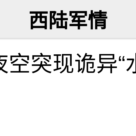
西陆军情
空突现诡异“