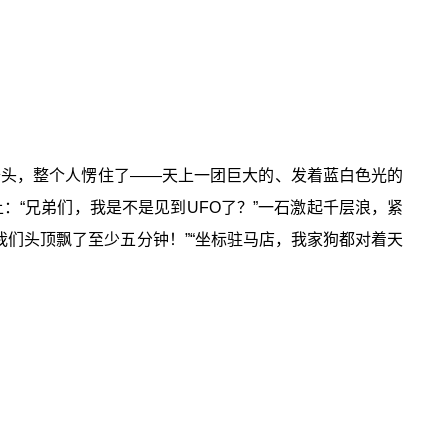
抬头，整个人愣住了——天上一团巨大的、发着蓝白色光的
“兄弟们，我是不是见到UFO了？”一石激起千层浪，紧
我们头顶飘了至少五分钟！”“坐标驻马店，我家狗都对着天