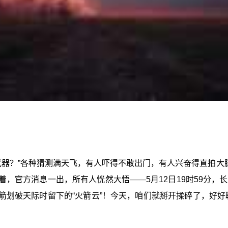
武器？”各种猜测满天飞，有人吓得不敢出门，有人兴奋得直拍大
接着，官方消息一出，所有人恍然大悟——5月12日19时59分
箭划破天际时留下的“火箭云”！今天，咱们就掰开揉碎了，好好