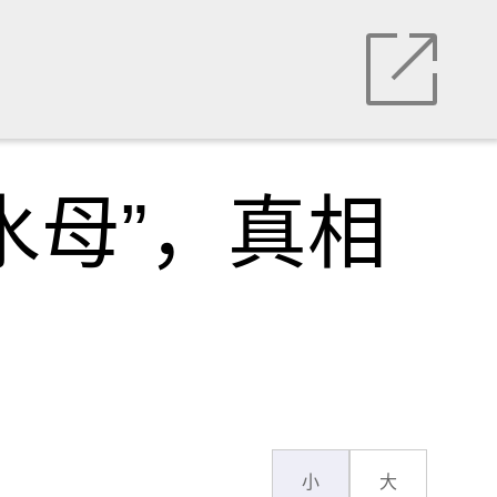
水母”，真相
小
大