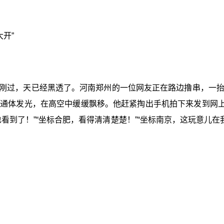
大开”
8点刚过，天已经黑透了。河南郑州的一位网友正在路边撸串，一
通体发光，在高空中缓缓飘移。他赶紧掏出手机拍下来发到网上：
看到了！”“坐标合肥，看得清清楚楚！”“坐标南京，这玩意儿在