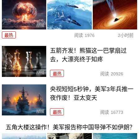
最热
阅读
1976
2小时前
五箭齐发！熊猫这一巴掌扇过
去，大漂亮终于知疼
最热
阅读
20926
央视短短5秒钟，美军3年兵推一
夜作废！亚太变天
最热
阅读
16773
五角大楼这操作！美军报告称中国导弹不如伊朗？