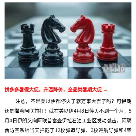
拼多多暑假大促，升温降价，全品类暑期大促 →
注意，不是美以伊都停火了就万事大吉了吗？可伊朗
还是撵着阿联酋打！就在美以伊4月8日停火不到一个月，5
月4日伊朗又向阿联酋富查伊拉石油工业区发动袭击，阿联
酋防空系统当天拦截了12枚弹道导弹、3枚巡航导弹和4架