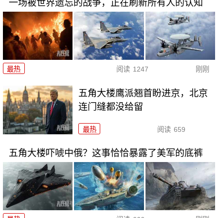
一场被世界遗忘的战争，正在刷新所有人的认知
最热
阅读
1247
刚刚
五角大楼鹰派翘首盼进京，北京
连门缝都没给留
最热
阅读
659
五角大楼吓唬中俄？这事恰恰暴露了美军的底裤