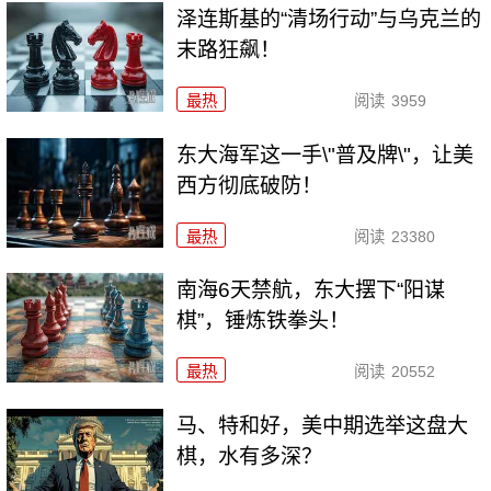
泽连斯基的“清场行动”与乌克兰的
末路狂飙！
最热
阅读
3959
东大海军这一手\"普及牌\"，让美
西方彻底破防！
最热
阅读
23380
南海6天禁航，东大摆下“阳谋
棋”，锤炼铁拳头！
最热
阅读
20552
马、特和好，美中期选举这盘大
棋，水有多深？