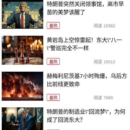
特朗普突然关闭领事馆，高市早
苗的美梦该醒了
最热
阅读
10362
黄岩岛上空惊雷起！东大\"八一
\"警巡完全不一样
最热
阅读
15012
赫梅利尼茨基7小时殉爆，乌后方
比前线更致命
最热
阅读
7680
特朗普的制造业\"回流梦\"，为何
成了回流东大？