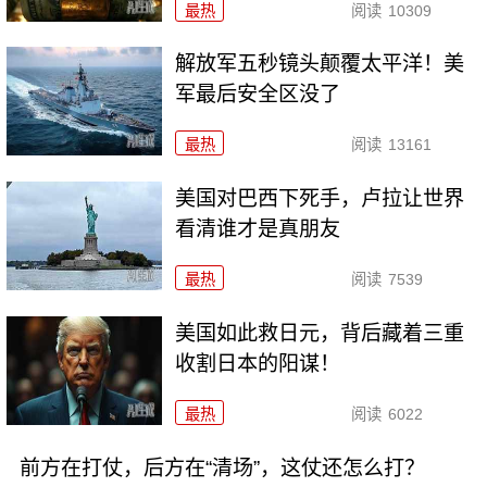
最热
阅读
10309
解放军五秒镜头颠覆太平洋！美
军最后安全区没了
最热
阅读
13161
美国对巴西下死手，卢拉让世界
看清谁才是真朋友
最热
阅读
7539
美国如此救日元，背后藏着三重
收割日本的阳谋！
最热
阅读
6022
前方在打仗，后方在“清场”，这仗还怎么打？