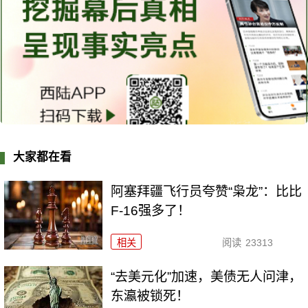
大家都在看
阿塞拜疆飞行员夸赞“枭龙”：比比
F-16强多了！
相关
阅读
23313
“去美元化”加速，美债无人问津，
东瀛被锁死！