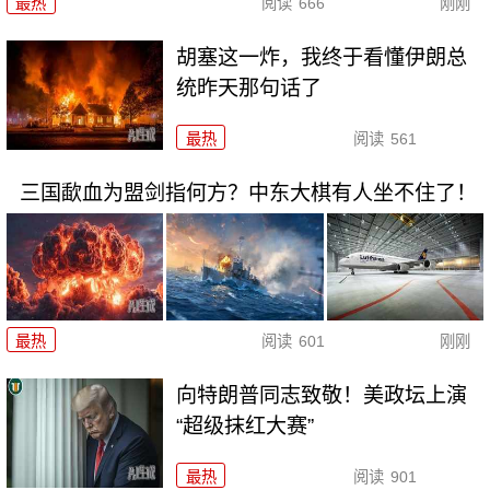
最热
阅读
666
刚刚
胡塞这一炸，我终于看懂伊朗总
统昨天那句话了
最热
阅读
561
三国歃血为盟剑指何方？中东大棋有人坐不住了！
最热
阅读
601
刚刚
向特朗普同志致敬！美政坛上演
“超级抹红大赛”
最热
阅读
901