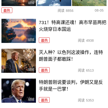
08-05
最热
阅读
8856
731！特高课还魂！高市早苗两把
火烧穿日本国运
最热
阅读
4938
灭人种？以色列这波操作，连特
朗普面子都敢踩！
最热
阅读
6513
特朗普刚说要谈判，伊朗又是反
手就是一巴掌！
最热
阅读
5353