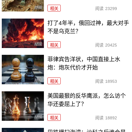
相关
阅读
23299
打了4年半，俄回过神，最大对手
不是乌克兰？
相关
阅读
20425
菲律宾告洋状，中国直接上水
炮：炮灰代价才开始
相关
阅读
18953
美国最狠的反华鹰派，怎么访个
华还委屈上了？
相关
阅读
18892