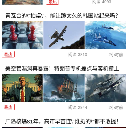
最热
阅读
4093
青瓦台的\"拍桌\"，能让跪太久的韩国站起来吗？
最热
阅读
3810
2小时前
美空管漏洞再暴露！特朗普专机差点与客机撞上
最热
阅读
2944
2小时前
广岛核爆81年，高市早苗连\"谁扔的\"都不敢提！