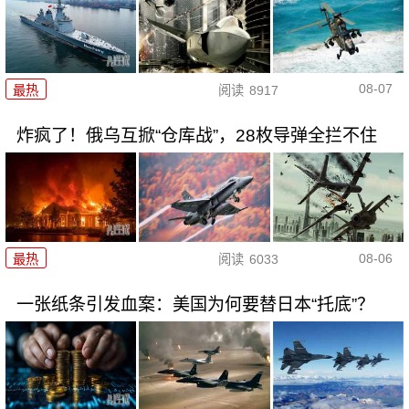
08-07
最热
阅读
8917
炸疯了！俄乌互掀“仓库战”，28枚导弹全拦不住
08-06
最热
阅读
6033
一张纸条引发血案：美国为何要替日本“托底”？