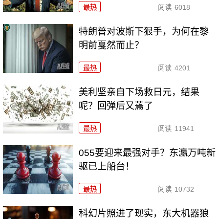
最热
阅读
6018
特朗普对波斯下狠手，为何在黎
明前戛然而止？
最热
阅读
4201
美利坚亲自下场救日元，结果
呢？回弹后又蔫了
最热
阅读
11941
055要迎来最强对手？东瀛万吨新
驱已上船台！
最热
阅读
10732
科幻片照进了现实，东大机器狼