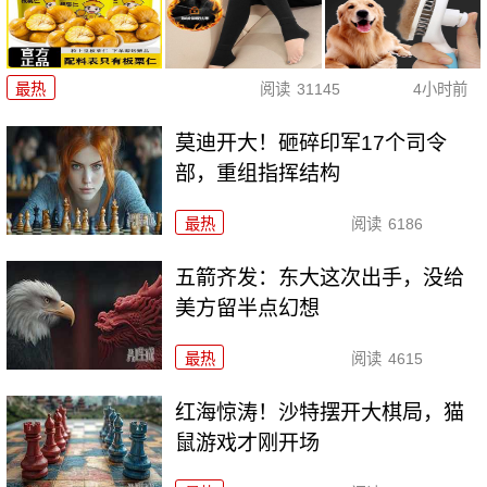
最热
阅读
31145
4小时前
莫迪开大！砸碎印军17个司令
部，重组指挥结构
最热
阅读
6186
五箭齐发：东大这次出手，没给
美方留半点幻想
最热
阅读
4615
红海惊涛！沙特摆开大棋局，猫
鼠游戏才刚开场