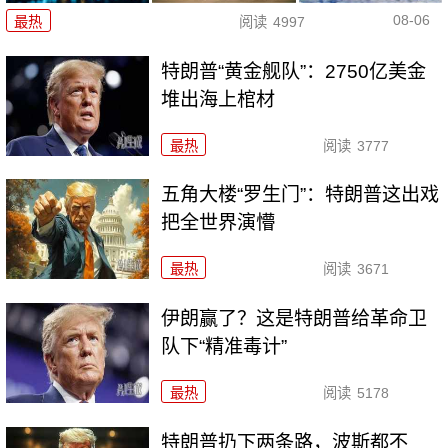
08-06
最热
阅读
4997
特朗普“黄金舰队”：2750亿美金
堆出海上棺材
最热
阅读
3777
五角大楼“罗生门”：特朗普这出戏
把全世界演懵
最热
阅读
3671
伊朗赢了？这是特朗普给革命卫
队下“精准毒计”
最热
阅读
5178
特朗普扔下两条路，波斯都不