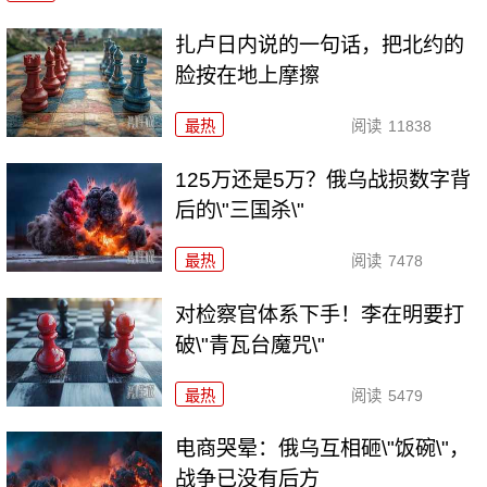
扎卢日内说的一句话，把北约的
脸按在地上摩擦
最热
阅读
11838
125万还是5万？俄乌战损数字背
后的\"三国杀\"
最热
阅读
7478
对检察官体系下手！李在明要打
破\"青瓦台魔咒\"
最热
阅读
5479
电商哭晕：俄乌互相砸\"饭碗\"，
战争已没有后方