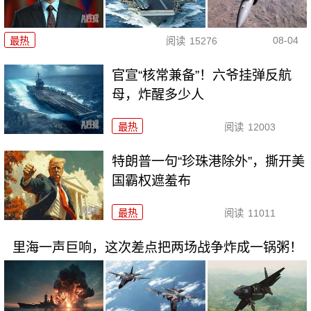
08-04
最热
阅读
15276
官宣“核常兼备”！六爷挂弹反航
母，炸醒多少人
最热
阅读
12003
特朗普一句“珍珠港除外”，撕开美
国霸权遮羞布
最热
阅读
11011
里海一声巨响，这次差点把两场战争炸成一锅粥！