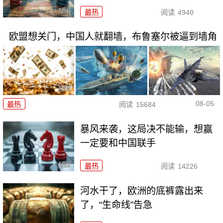
最热
阅读
4940
欧盟想关门，中国人就翻墙，布鲁塞尔被逼到墙角
08-05
最热
阅读
15684
暴风来袭，这局决不能输，想赢
一定要和中国联手
最热
阅读
14226
河水干了，欧洲的底裤露出来
了，“生命线”告急