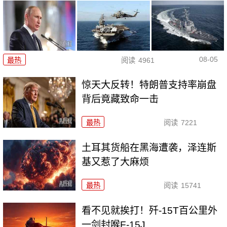
08-05
最热
阅读
4961
惊天大反转！特朗普支持率崩盘
背后竟藏致命一击
最热
阅读
7221
土耳其货船在黑海遭袭，泽连斯
基又惹了大麻烦
最热
阅读
15741
看不见就挨打！歼-15T百公里外
一剑封喉F-15J