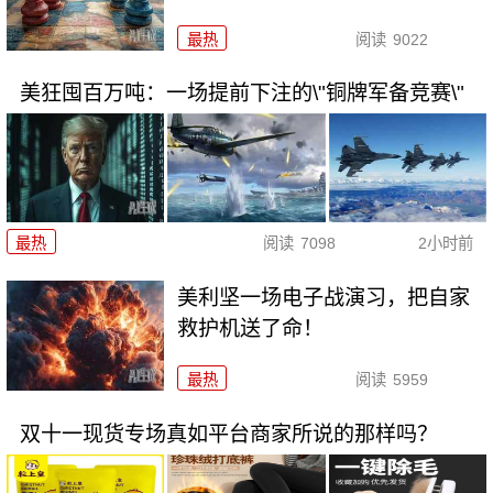
最热
阅读
9022
美狂囤百万吨：一场提前下注的\"铜牌军备竞赛\"
最热
阅读
7098
2小时前
美利坚一场电子战演习，把自家
救护机送了命！
最热
阅读
5959
双十一现货专场真如平台商家所说的那样吗？