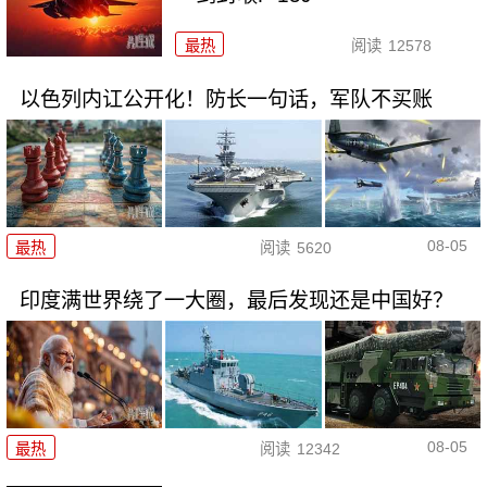
最热
阅读
12578
以色列内讧公开化！防长一句话，军队不买账
08-05
最热
阅读
5620
印度满世界绕了一大圈，最后发现还是中国好？
08-05
最热
阅读
12342