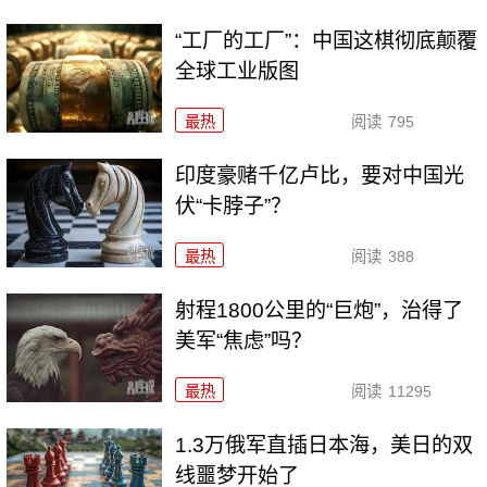
“工厂的工厂”：中国这棋彻底颠覆
全球工业版图
最热
阅读
795
印度豪赌千亿卢比，要对中国光
伏“卡脖子”？
最热
阅读
388
射程1800公里的“巨炮”，治得了
美军“焦虑”吗？
最热
阅读
11295
1.3万俄军直插日本海，美日的双
线噩梦开始了