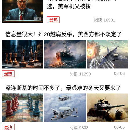
选，美军机又被揍
最热
阅读
16591
信息量很大！歼20越肩反杀，美西方都不淡定了
08-06
最热
阅读
11290
泽连斯基的时间不多了，最艰难的冬天又要来了
08-06
最热
阅读
9833