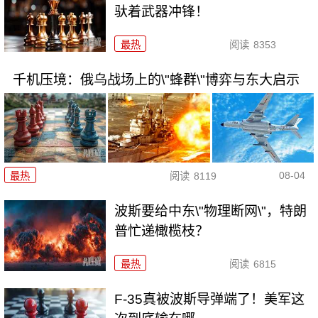
驮着武器冲锋！
最热
阅读
8353
千机压境：俄乌战场上的\"蜂群\"博弈与东大启示
08-04
最热
阅读
8119
波斯要给中东\"物理断网\"，特朗
普忙递橄榄枝？
最热
阅读
6815
F-35真被波斯导弹端了！美军这