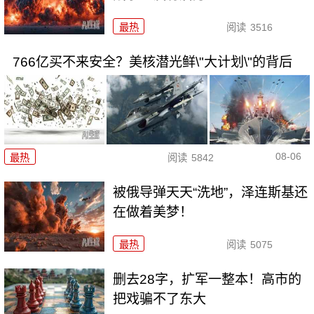
最热
阅读
3516
766亿买不来安全？美核潜光鲜\"大计划\"的背后
08-06
最热
阅读
5842
被俄导弹天天“洗地”，泽连斯基还
在做着美梦！
最热
阅读
5075
删去28字，扩军一整本！高市的
把戏骗不了东大