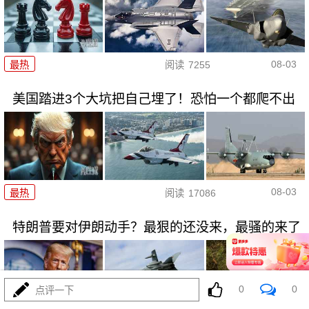
08-03
最热
阅读
7255
美国踏进3个大坑把自己埋了！恐怕一个都爬不出
08-03
最热
阅读
17086
特朗普要对伊朗动手？最狠的还没来，最骚的来了
0
0
点评一下