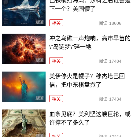
巴铁横扫海湾：沙科之后谁会是
下一个？美国懵了
相关
阅读
18606
冲之鸟礁一声炮响，高市早苗的
\"岛链梦\"碎一地
相关
阅读
17484
美伊停火是幌子？穆杰塔巴回
信，把中东棋盘掀了
相关
阅读
17434
血条见底？美利坚这艘巨轮，或
许撑不了多久了
相关
阅读
17264