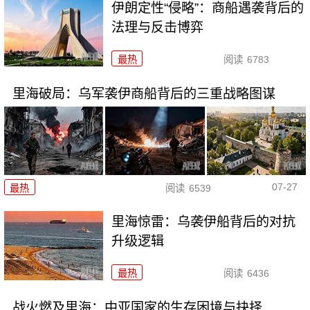
伊朗定性“侵略”：商船遇袭背后的
法理与反击博弈
最热
阅读
6783
里海破局：乌军袭伊商船背后的三重战略图谋
07-27
最热
阅读
6539
里海惊雷：乌袭伊船背后的对抗
升级逻辑
最热
阅读
6436
战火燃及里海：中亚国家的生存困境与抉择