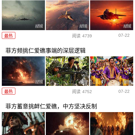
07-22
最热
阅读
4739
菲方频挑仁爱礁事端的深层逻辑
07-22
最热
阅读
4752
菲方蓄意挑衅仁爱礁，中方坚决反制