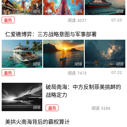
07-23
最热
阅读
4227
仁爱礁博弈：三方战略意图与军事部署
07-22
最热
阅读
7473
破局南海：中方反制菲美挑衅的
战略定力
最热
阅读
5184
美拱火南海背后的霸权算计