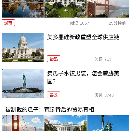
最热
阅读
1057
25分钟前
美多晶硅新政重塑全球供应链
最热
阅读
713
卖瓜子水饺男装，怎会威胁美
国？
最热
阅读
3743
被制裁的瓜子：荒诞背后的贸易真相