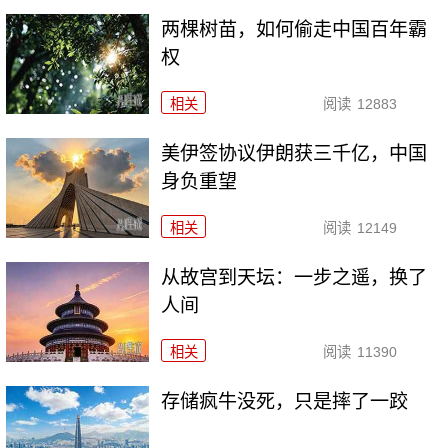
两棵树苗，如何偷走中国百年霸
权
相关
阅读
12883
美伊签协议伊朗获三千亿，中国
身负重望
相关
阅读
12149
从故宫到天坛：一步之遥，换了
人间
相关
阅读
11390
存储疯牛没死，只是摔了一跤