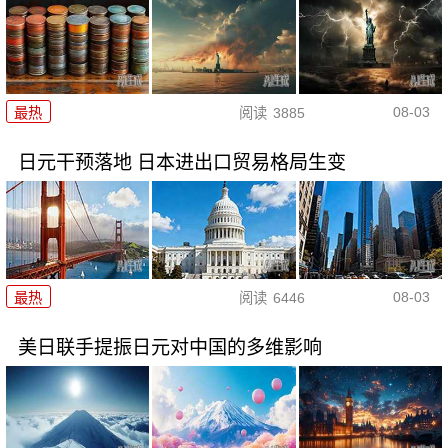
08-03
最热
阅读
3885
日元干预落地 日本进出口贸易格局生变
08-03
最热
阅读
6446
美日联手提振日元对中国的多维影响