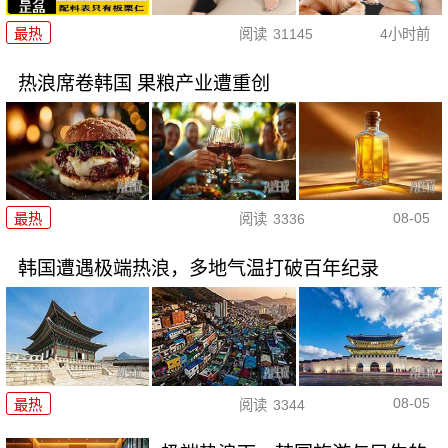
最热
阅读
31145
4小时前
热浪席卷韩国 果粮产业遭重创
08-05
最热
阅读
3336
韩国遭遇极端热浪，多地气温打破百年纪录
08-05
最热
阅读
3344