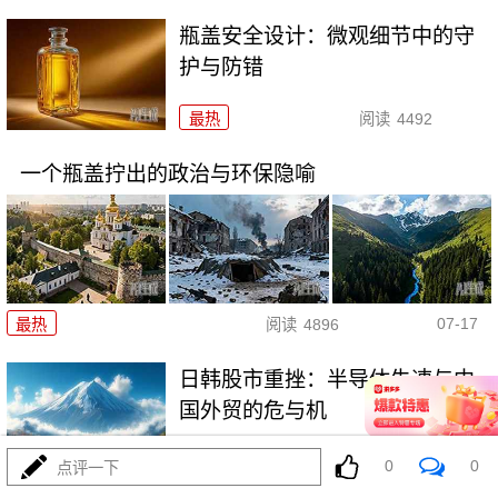
瓶盖安全设计：微观细节中的守
护与防错
最热
阅读
4492
一个瓶盖拧出的政治与环保隐喻
07-17
最热
阅读
4896
日韩股市重挫：半导体失速与中
国外贸的危与机
最热
阅读
6744
0
0
点评一下