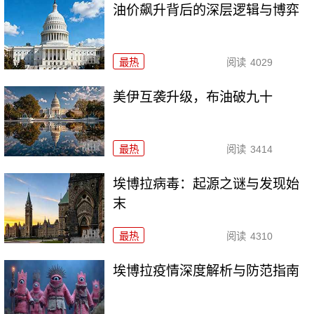
油价飙升背后的深层逻辑与博弈
最热
阅读
4029
美伊互袭升级，布油破九十
最热
阅读
3414
埃博拉病毒：起源之谜与发现始
末
最热
阅读
4310
埃博拉疫情深度解析与防范指南