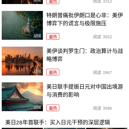
最热
阅读
3312
特朗普痛批伊朗口是心非：美伊
博弈下的谎言与极限施压
最热
阅读
3552
美伊谈判罗生门：政治算计与战
略博弈
最热
阅读
2867
美日联手提振日元对中国出境游
与消费的影响
最热
阅读
3996
美日28年首联手：买入日元干预的深层逻辑