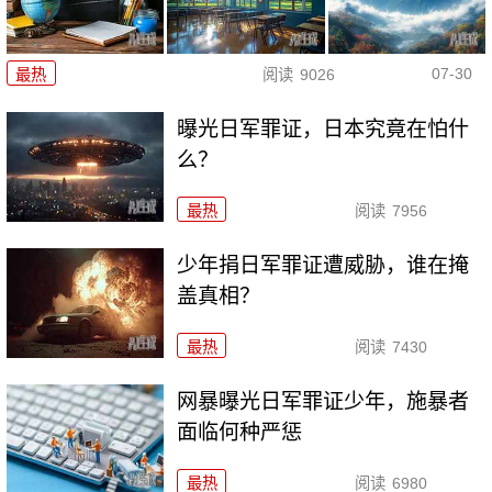
07-30
最热
阅读
9026
曝光日军罪证，日本究竟在怕什
么？
最热
阅读
7956
少年捐日军罪证遭威胁，谁在掩
盖真相？
最热
阅读
7430
网暴曝光日军罪证少年，施暴者
面临何种严惩
最热
阅读
6980