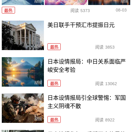
08-03
最热
阅读
5373
美日联手干预汇市提振日元
最热
阅读
3853
日本设情报局：中日关系面临严
峻安全考验
最热
阅读
13062
日本设情报局引全球警惕：军国
主义阴魂不散
最热
阅读
8922