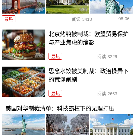
08-06
最热
阅读
3413
北京烤鸭被制裁：欧盟贸易保护
与产业焦虑的缩影
最热
阅读
3229
思念水饺被美制裁：政治操弄下
的荒诞闹剧
最热
阅读
2663
美国对华制裁清单：科技霸权下的无理打压