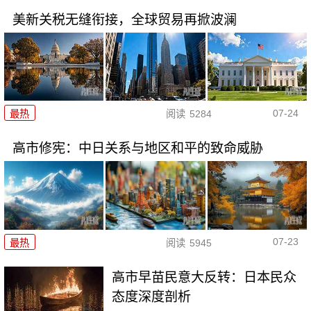
美新关税无缝衔接，全球贸易再掀波澜
07-24
最热
阅读
5284
高市修宪：中日关系与地区和平的致命威胁
07-23
最热
阅读
5945
高市早苗民意大反转：日本民众
态度深度剖析