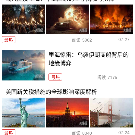
07-27
最热
阅读
5902
里海惊雷：乌袭伊朗商船背后的
地缘博弈
最热
阅读
7175
美国新关税措施的全球影响深度解析
07-24
最热
阅读
8040