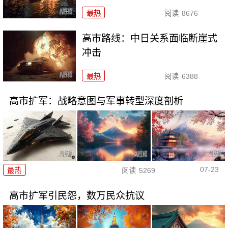
最热
阅读
8676
高市路线：中日关系面临断崖式
冲击
最热
阅读
6388
高市扩军：战略意图与军事转型深度剖析
07-23
最热
阅读
5269
高市扩军引民怨，数万民众抗议