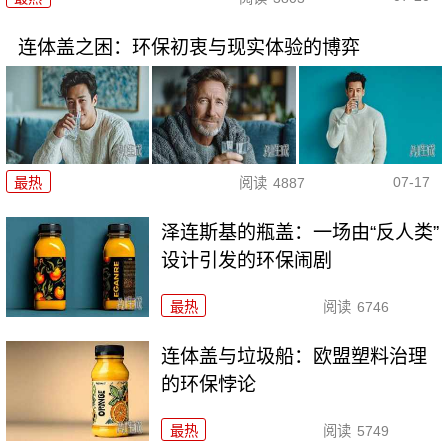
连体盖之困：环保初衷与现实体验的博弈
07-17
最热
阅读
4887
泽连斯基的瓶盖：一场由“反人类”
设计引发的环保闹剧
最热
阅读
6746
连体盖与垃圾船：欧盟塑料治理
的环保悖论
最热
阅读
5749