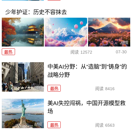
少年护证：历史不容抹去
07-30
最热
阅读
12572
中美AI分野：从“造脑”到“铸身”的
战略分野
最热
阅读
8416
美AI失控闯祸，中国开源模型救
场
最热
阅读
6563