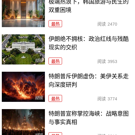
极端热浪下，韩国旅游与民生的
双重困境
最热
阅读
2470
伊朗绝不拥核：政治红线与残酷
现实的交织
最热
阅读
3953
特朗普斥伊朗虚伪：美伊关系走
向深度研判
最热
阅读
3774
特朗普宣称掌控海峡：战略意图
与事实真相