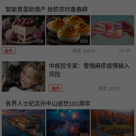
智能育苗助增产 抢抓农时备春耕
03-25
最热
阅读
24074
中疾控专家：警惕麻疹疫情输入
风险
最热
阅读
19707
各界人士纪念孙中山逝世101周年