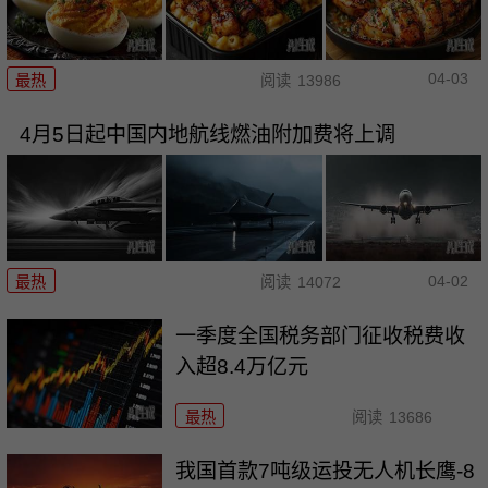
04-03
最热
阅读
13986
4月5日起中国内地航线燃油附加费将上调
04-02
最热
阅读
14072
一季度全国税务部门征收税费收
入超8.4万亿元
最热
阅读
13686
我国首款7吨级运投无人机长鹰-8