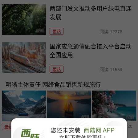
两部门发文推动多用户绿电直连
发展
最热
阅读
12378
国家应急通信融合接入平台启动
全国应用
最热
阅读
11559
明晰主体责任 网络食品销售新规施行
05-20
最热
阅读
11368