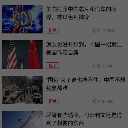
美国打压中国芯片和汽车的阴
谋，被以色列揭穿
相关
阅读
100647
怎么也没有想到，中国一招就让
美国作茧自缚
相关
阅读
99948
“国运”来了谁也挡不住，中国不想
躺赢都难
相关
阅读
87083
尽管有些遇冷，可沙利文还是得
到了想要的东西