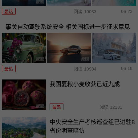
06-23
最热
阅读
10063
事关自动驾驶系统安全 相关国标进一步征求意见
06-18
最热
阅读
10984
我国夏粮小麦收获已近九成
最热
阅读
12131
中央安全生产考核巡查组已进驻8
省份明查暗访