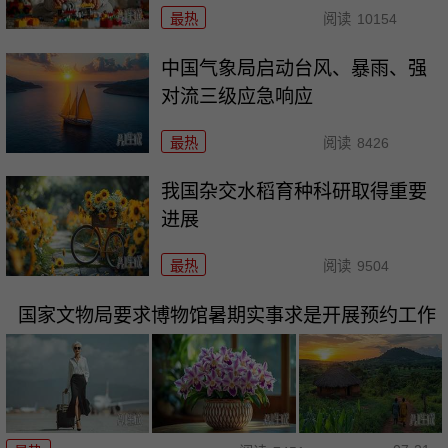
最热
阅读
10154
中国气象局启动台风、暴雨、强
对流三级应急响应
最热
阅读
8426
我国杂交水稻育种科研取得重要
进展
最热
阅读
9504
国家文物局要求博物馆暑期实事求是开展预约工作