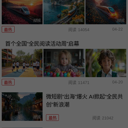
04-22
最热
阅读
14054
首个全国“全民阅读活动周”启幕
04-20
最热
阅读
11471
微短剧“出海”爆火 AI掀起“全民共
创”新浪潮
最热
阅读
21042