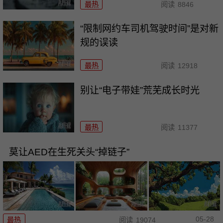
最热
阅读
8846
“限制网约车司机驾驶时间”是对新
规的误读
最热
阅读
12918
别让“电子带娃”荒芜成长时光
最热
阅读
11377
莫让AED在生死关头“掉链子”
05-28
最热
阅读
19074