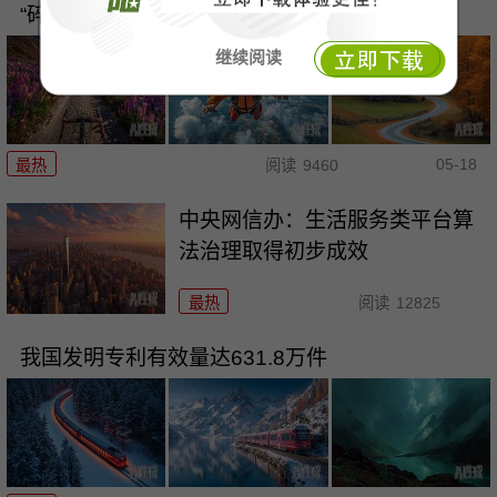
“碎瓷”博物馆奇妙夜
继续阅读
05-18
最热
阅读
9460
中央网信办：生活服务类平台算
法治理取得初步成效
最热
阅读
12825
我国发明专利有效量达631.8万件