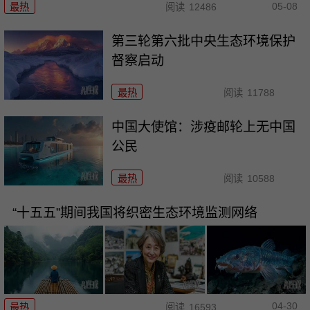
05-08
最热
阅读
12486
第三轮第六批中央生态环境保护
督察启动
最热
阅读
11788
中国大使馆：涉疫邮轮上无中国
公民
最热
阅读
10588
“十五五”期间我国将织密生态环境监测网络
04-30
最热
阅读
16593