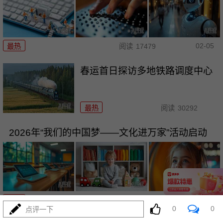
02-05
最热
阅读
17479
春运首日探访多地铁路调度中心
最热
阅读
30292
2026年“我们的中国梦——文化进万家”活动启动
02-02
最热
阅读
24611
0
0
点评一下