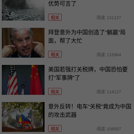
优势可言了
相关
阅读
131127
拜登意外为中国创造了“躺赢”局
面，帮了大忙
相关
阅读
115964
美国若强打关税牌，中国恐怕要
打“军事牌”了
相关
阅读
114127
意外反转！电车“关税”竟成为中国
的攻击武器
相关
阅读
108007