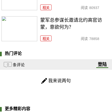
相关
阅读
80937
​蒙军总参谋长邀请北约高官访
蒙，意欲何为？
相关
阅读
78858
热门评论
登陆
0
条评论
我来说两句
更多精彩内容