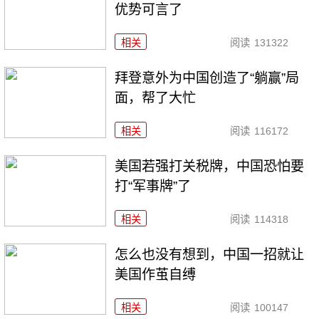
优势可言了
相关
阅读
131322
拜登意外为中国创造了“躺赢”局
面，帮了大忙
相关
阅读
116172
美国若强打关税牌，中国恐怕要
打“军事牌”了
相关
阅读
114318
怎么也没有想到，中国一招就让
美国作茧自缚
相关
阅读
100147