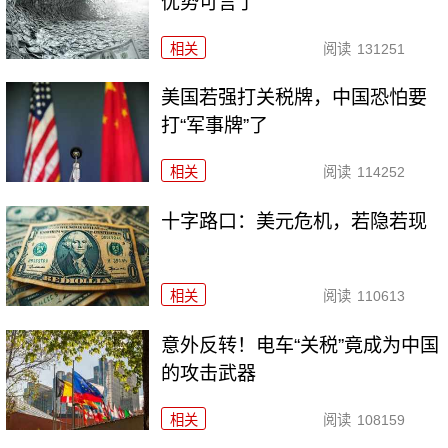
优势可言了
相关
阅读
131251
美国若强打关税牌，中国恐怕要
打“军事牌”了
相关
阅读
114252
十字路口：美元危机，若隐若现
相关
阅读
110613
意外反转！电车“关税”竟成为中国
的攻击武器
相关
阅读
108159