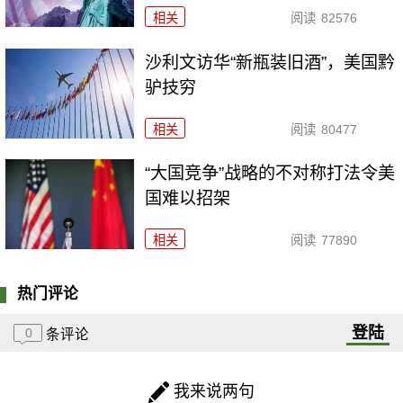
相关
阅读
82576
沙利文访华“新瓶装旧酒”，美国黔
驴技穷
相关
阅读
80477
“大国竞争”战略的不对称打法令美
国难以招架
相关
阅读
77890
热门评论
登陆
0
条评论
我来说两句