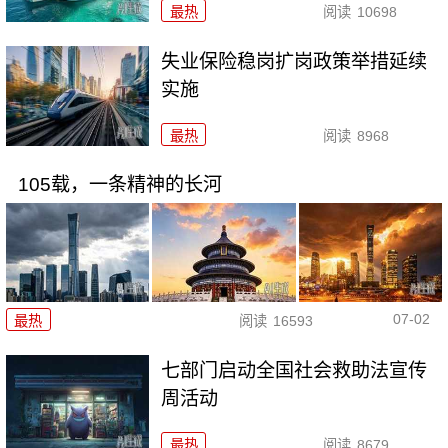
最热
阅读
10698
失业保险稳岗扩岗政策举措延续
实施
最热
阅读
8968
105载，一条精神的长河
07-02
最热
阅读
16593
七部门启动全国社会救助法宣传
周活动
最热
阅读
8679