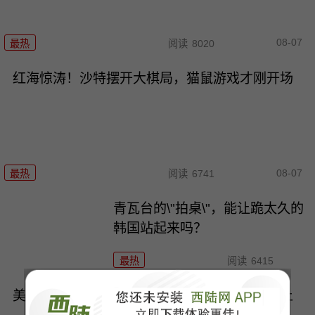
08-07
最热
阅读
8020
红海惊涛！沙特摆开大棋局，猫鼠游戏才刚开场
08-07
最热
阅读
6741
青瓦台的\"拍桌\"，能让跪太久的
韩国站起来吗？
最热
阅读
6415
美空管漏洞再暴露！特朗普专机差点与客机撞上