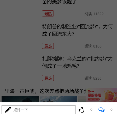
苗的美梦该醒了
最热
阅读
11522
特朗普的制造业\"回流梦\"，为何
成了回流东大？
最热
阅读
8186
扎胖摊牌：乌克兰的\"北约梦\"为
何成了一地鸡毛？
最热
阅读
5236
里海一声巨响，这次差点把两场战争炸成一锅粥！
0
0
点评一下