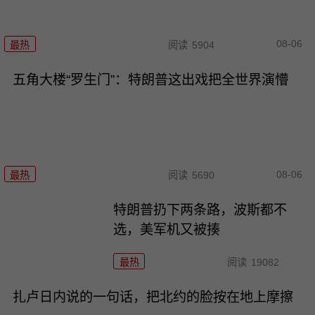
08-06
最热
阅读
5904
五角大楼“罗生门”：特朗普这出戏把全世界演懵
08-06
最热
阅读
5690
特朗普扔下两条路，波斯都不
选，美军机又被揍
最热
阅读
19082
扎卢日内说的一句话，把北约的脸按在地上摩擦