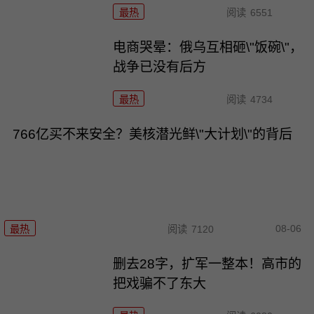
最热
阅读
6551
电商哭晕：俄乌互相砸\"饭碗\"，
战争已没有后方
最热
阅读
4734
766亿买不来安全？美核潜光鲜\"大计划\"的背后
08-06
最热
阅读
7120
删去28字，扩军一整本！高市的
把戏骗不了东大