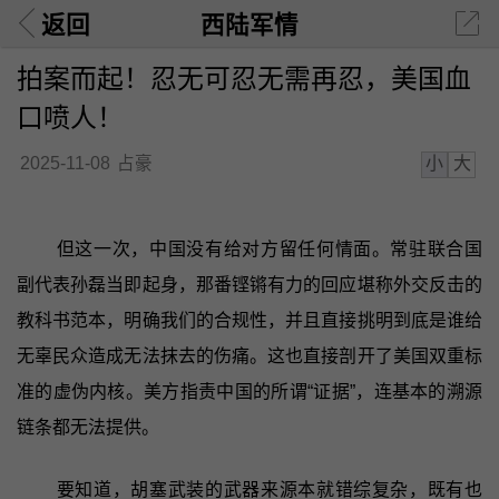
返回
西陆军情
拍案而起！忍无可忍无需再忍，美国血
口喷人！
小
大
2025-11-08
占豪
但这一次，中国没有给对方留任何情面。常驻联合国
副代表孙磊当即起身，那番铿锵有力的回应堪称外交反击的
教科书范本，明确我们的合规性，并且直接挑明到底是谁给
无辜民众造成无法抹去的伤痛。这也直接剖开了美国双重标
准的虚伪内核。美方指责中国的所谓“证据”，连基本的溯源
链条都无法提供。
要知道，胡塞武装的武器来源本就错综复杂，既有也