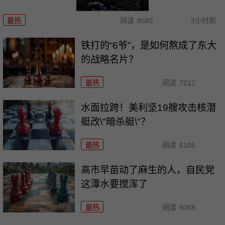
最热
阅读
8585
2小时前
铁打的“6爷”，是如何熬成了东大
的战略名片？
最热
阅读
7212
水面拉跨！美利坚19艘攻击核潜
艇改\"暗杀艇\"？
最热
阅读
6105
高市早苗动了麻生的人，自民党
这潭水要搅浑了
最热
阅读
6068