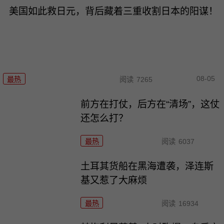
美国如此救日元，背后藏着三重收割日本的阳谋！
08-05
最热
阅读
7265
前方在打仗，后方在“清场”，这仗
还怎么打？
最热
阅读
6037
土耳其货船在黑海遭袭，泽连斯
基又惹了大麻烦
最热
阅读
16934