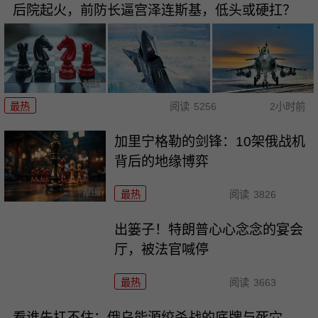
后院起火，前防长逼宫泽连斯基，低头或硬扛？
最热
阅读
5256
2小时前
加里宁格勒的剑锋：10架俄战机
背后的地缘博弈
最热
阅读
3826
出篓子！特朗普心心念念的宴会
厅，被法官喊停
最热
阅读
3663
看谁先扛不住：俄乌能源绞杀战的底牌与死穴