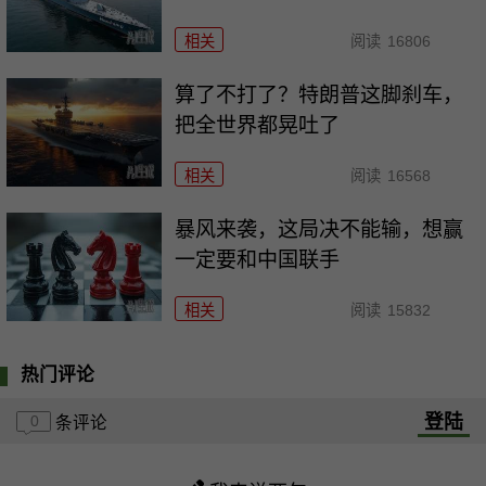
相关
阅读
16806
算了不打了？特朗普这脚刹车，
把全世界都晃吐了
相关
阅读
16568
暴风来袭，这局决不能输，想赢
一定要和中国联手
相关
阅读
15832
热门评论
登陆
0
条评论