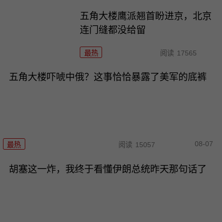
五角大楼鹰派翘首盼进京，北京
连门缝都没给留
最热
阅读
17565
五角大楼吓唬中俄？这事恰恰暴露了美军的底裤
08-07
最热
阅读
15057
胡塞这一炸，我终于看懂伊朗总统昨天那句话了