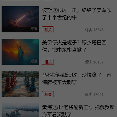
波斯这狠厉一击，终结了美军吹
了半个世纪的牛
相关
阅读
18646
美伊停火是幌子？穆杰塔巴回
信，把中东棋盘掀了
相关
阅读
18167
马科斯两线溃败：沙拉稳了，南
海牌被东大刺穿
相关
阅读
17021
黄海这出“老将配新王”，把俄罗斯
海军看沉默了