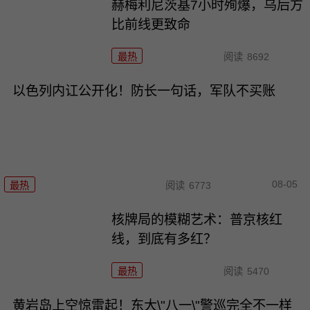
赫梅利尼茨基7小时殉爆，乌后方
比前线更致命
最热
阅读
8692
以色列内讧公开化！防长一句话，军队不买账
08-05
最热
阅读
6773
核牌局的模糊艺术：普京核红
线，到底有多红？
最热
阅读
5470
黄岩岛上空惊雷起！东大\"八一\"警巡完全不一样