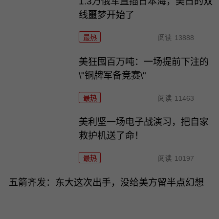
1.3万俄军直插日本海，美日的双
线噩梦开始了
最热
阅读
13888
美狂囤百万吨：一场提前下注的
\"铜牌军备竞赛\"
最热
阅读
11463
美利坚一场电子战演习，把自家
救护机送了命！
最热
阅读
10197
五箭齐发：东大这次出手，没给美方留半点幻想