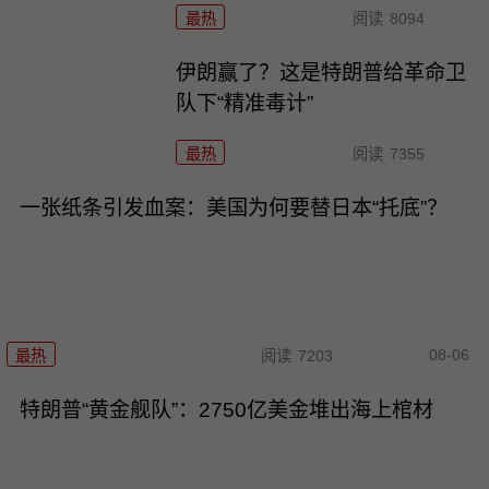
最热
阅读
8094
伊朗赢了？这是特朗普给革命卫
队下“精准毒计”
最热
阅读
7355
一张纸条引发血案：美国为何要替日本“托底”？
08-06
最热
阅读
7203
特朗普“黄金舰队”：2750亿美金堆出海上棺材