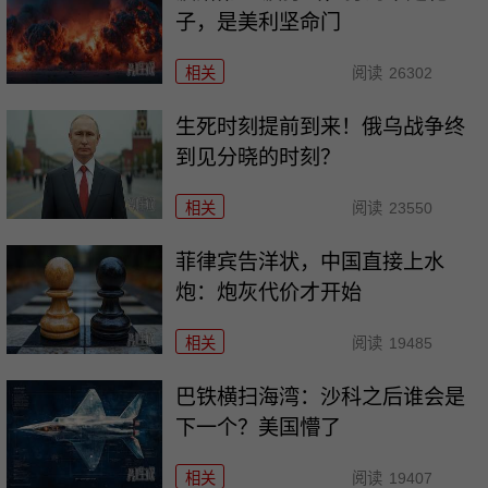
子，是美利坚命门
相关
阅读
26302
生死时刻提前到来！俄乌战争终
到见分晓的时刻？
相关
阅读
23550
菲律宾告洋状，中国直接上水
炮：炮灰代价才开始
相关
阅读
19485
巴铁横扫海湾：沙科之后谁会是
下一个？美国懵了
相关
阅读
19407