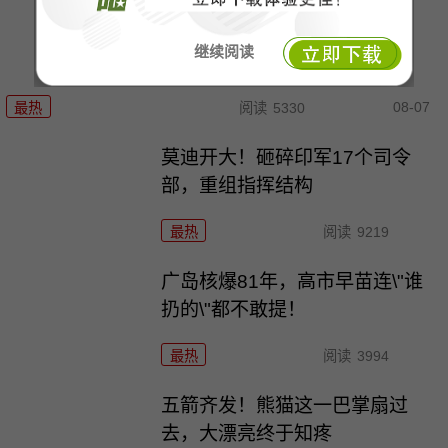
继续阅读
08-07
最热
阅读
5330
莫迪开大！砸碎印军17个司令
部，重组指挥结构
最热
阅读
9219
广岛核爆81年，高市早苗连\"谁
扔的\"都不敢提！
最热
阅读
3994
五箭齐发！熊猫这一巴掌扇过
去，大漂亮终于知疼