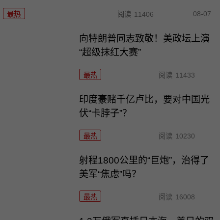
08-07
最热
阅读
11406
向特朗普同志致敬！美政坛上演
“超级抹红大赛”
最热
阅读
11433
印度豪赌千亿卢比，要对中国光
伏“卡脖子”？
最热
阅读
10230
射程1800公里的“巨炮”，治得了
美军“焦虑”吗？
最热
阅读
16008