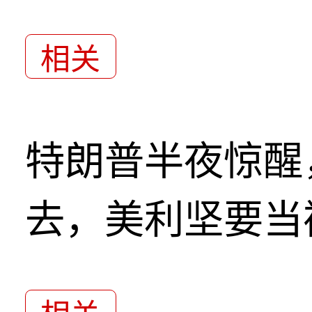
相关
特朗普半夜惊醒
去，美利坚要当