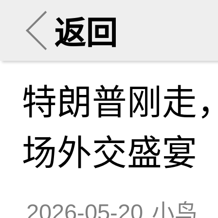
返回
特朗普刚走
场外交盛宴
2026-05-20
小鸟