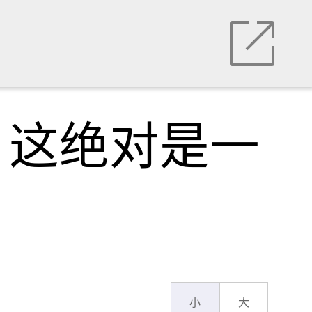
！这绝对是一
小
大