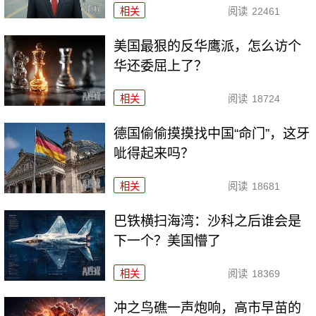
相关
阅读
22461
美国最狠的反华鹰派，怎么访个
华还委屈上了？
相关
阅读
18724
德国偷偷摸摸找中国“命门”，这牙
呲得起来吗？
相关
阅读
18681
巴铁横扫海湾：沙科之后谁会是
下一个？美国懵了
相关
阅读
18369
冲之鸟礁一声炮响，高市早苗的