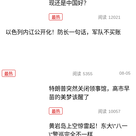
现还是中国好？
最热
阅读
12021
以色列内讧公开化！防长一句话，军队不买账
08-05
最热
阅读
5355
特朗普突然关闭领事馆，高市早
苗的美梦该醒了
最热
阅读
10057
黄岩岛上空惊雷起！东大\"八一
\"警巡完全不一样