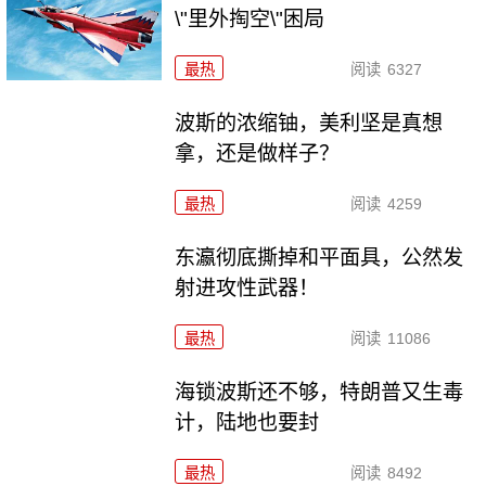
\"里外掏空\"困局
最热
阅读
6327
波斯的浓缩铀，美利坚是真想
拿，还是做样子？
最热
阅读
4259
东瀛彻底撕掉和平面具，公然发
射进攻性武器！
最热
阅读
11086
海锁波斯还不够，特朗普又生毒
计，陆地也要封
最热
阅读
8492