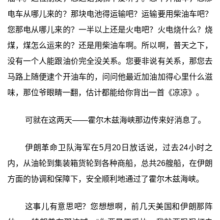
电车从哪儿来的？那块电池得运输吧？运输要用柴油车吧？
您那电从哪儿来的？一半以上还是火电吧？火电烧什么？烧
煤，煤怎么运来的？还是用柴油车啊。所以啊，普天之下，
没有一个人能跟油价完全没关系。您要非说有关系，那您去
马路上随便逮个开油车的，问问他最近加油加得心里什么滋
味，那位爷眼睛一翻，估计都能给你背出一首《凉凉》。
可就在这两天——霍尔木兹海峡那边传来好消息了。
伊朗革命卫队海军在5月20日放话说，过去24小时之
内，从油轮到集装箱货轮到各种商船，总共26艘船，在伊朗
方面的协调和保障下，安全顺利地通过了霍尔木兹海峡。
这事儿有意思吧？您想想啊，前几天美国和伊朗那阵