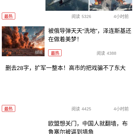
最热
阅读
5326
4小时前
被俄导弹天天“洗地”，泽连斯基还
在做着美梦！
最热
阅读
4388
删去28字，扩军一整本！高市的把戏骗不了东大
最热
阅读
4425
4小时前
欧盟想关门，中国人就翻墙，布
鲁塞尔被逼到墙角