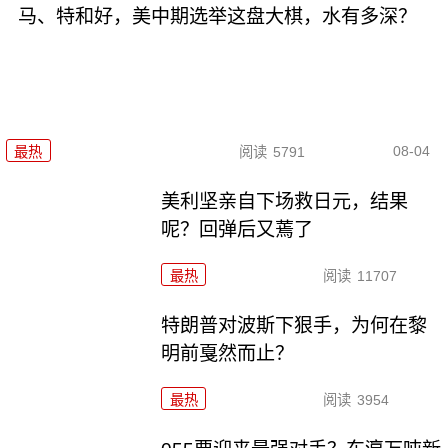
马、特和好，美中期选举这盘大棋，水有多深？
08-04
最热
阅读
5791
美利坚亲自下场救日元，结果
呢？回弹后又蔫了
最热
阅读
11707
特朗普对波斯下狠手，为何在黎
明前戛然而止？
最热
阅读
3954