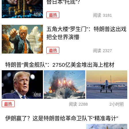
替日本“托底”？
最热
阅读
3181
五角大楼“罗生门”：特朗普这出戏
把全世界演懵
最热
阅读
2327
特朗普“黄金舰队”：2750亿美金堆出海上棺材
最热
阅读
2288
2小时前
伊朗赢了？这是特朗普给革命卫队下“精准毒计”