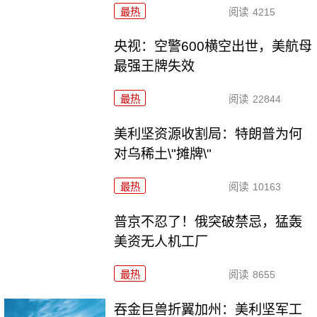
最热
阅读
4215
央视：空警600横空出世，美航母
最强王牌失效
最热
阅读
22844
美利坚资源收割局：特朗普为何
对乌稀土\"摊牌\"
最热
阅读
10163
普京不忍了！俄突破禁忌，猛轰
美资无人机工厂
最热
阅读
8655
吞金巨兽折翼加州：美利坚军工