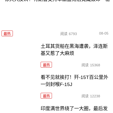
08-05
最热
阅读
6793
土耳其货船在黑海遭袭，泽连斯
基又惹了大麻烦
最热
阅读
15368
看不见就挨打！歼-15T百公里外
一剑封喉F-15J
最热
阅读
12238
印度满世界绕了一大圈，最后发