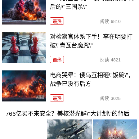
后的\"三国杀\"
最热
阅读
6810
对检察官体系下手！李在明要打
破\"青瓦台魔咒\"
最热
阅读
4821
电商哭晕：俄乌互相砸\"饭碗\"，
战争已没有后方
最热
阅读
3025
766亿买不来安全？美核潜光鲜\"大计划\"的背后