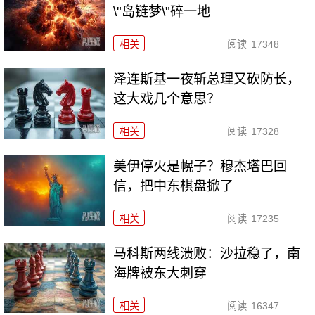
\"岛链梦\"碎一地
相关
阅读
17348
泽连斯基一夜斩总理又砍防长，
这大戏几个意思？
相关
阅读
17328
美伊停火是幌子？穆杰塔巴回
信，把中东棋盘掀了
相关
阅读
17235
马科斯两线溃败：沙拉稳了，南
海牌被东大刺穿
相关
阅读
16347