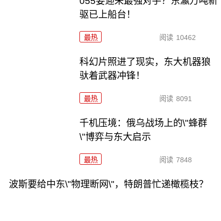
055要迎来最强对手？东瀛万吨新
驱已上船台！
最热
阅读
10462
科幻片照进了现实，东大机器狼
驮着武器冲锋！
最热
阅读
8091
千机压境：俄乌战场上的\"蜂群
\"博弈与东大启示
最热
阅读
7848
波斯要给中东\"物理断网\"，特朗普忙递橄榄枝？