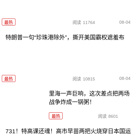
08-04
最热
阅读
11764
特朗普一句“珍珠港除外”，撕开美国霸权遮羞布
08-04
最热
阅读
10815
里海一声巨响，这次差点把两场
战争炸成一锅粥！
最热
阅读
8601
731！特高课还魂！高市早苗两把火烧穿日本国运