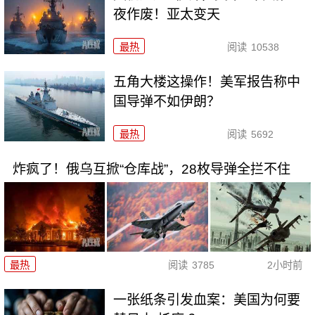
夜作废！亚太变天
最热
阅读
10538
五角大楼这操作！美军报告称中
国导弹不如伊朗？
最热
阅读
5692
炸疯了！俄乌互掀“仓库战”，28枚导弹全拦不住
最热
阅读
3785
2小时前
一张纸条引发血案：美国为何要