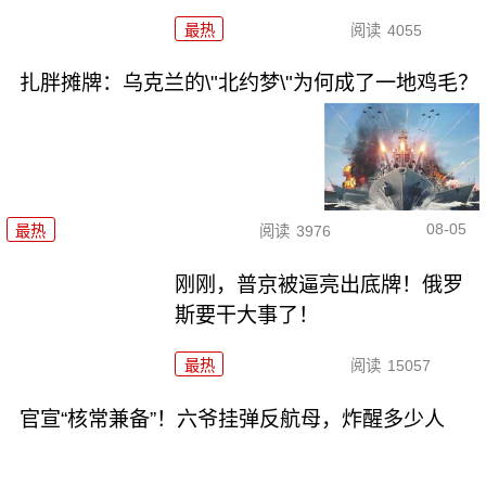
最热
阅读
4055
扎胖摊牌：乌克兰的\"北约梦\"为何成了一地鸡毛？
08-05
最热
阅读
3976
刚刚，普京被逼亮出底牌！俄罗
斯要干大事了！
最热
阅读
15057
官宣“核常兼备”！六爷挂弹反航母，炸醒多少人