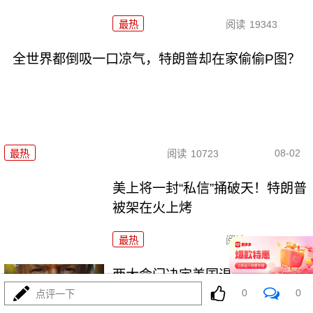
最热
阅读
19343
全世界都倒吸一口凉气，特朗普却在家偷偷P图？
08-02
最热
阅读
10723
美上将一封“私信”捅破天！特朗普
被架在火上烤
最热
阅读
9407
两大命门决定美国退无可退，伊
0
0
朗别再幻想了！
点评一下