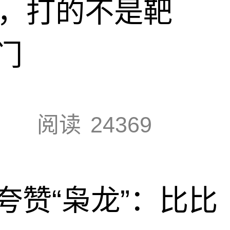
击，打的不是靶
门
阅读
24369
夸赞“枭龙”：比比