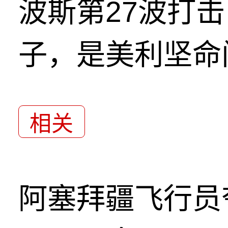
波斯第27波打
子，是美利坚命
相关
阿塞拜疆飞行员