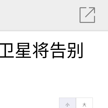
，卫星将告别
小
大