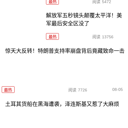
最热
阅读
5472
解放军五秒镜头颠覆太平洋！美
军最后安全区没了
最热
阅读
13756
惊天大反转！特朗普支持率崩盘背后竟藏致命一击
08-05
最热
阅读
7726
土耳其货船在黑海遭袭，泽连斯基又惹了大麻烦