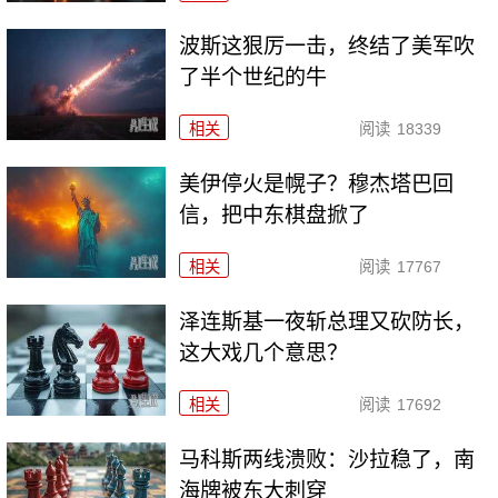
波斯这狠厉一击，终结了美军吹
了半个世纪的牛
相关
阅读
18339
美伊停火是幌子？穆杰塔巴回
信，把中东棋盘掀了
相关
阅读
17767
泽连斯基一夜斩总理又砍防长，
这大戏几个意思？
相关
阅读
17692
马科斯两线溃败：沙拉稳了，南
海牌被东大刺穿