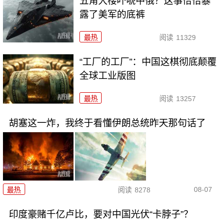
五角大楼吓唬中俄？这事恰恰暴
露了美军的底裤
最热
阅读
11329
“工厂的工厂”：中国这棋彻底颠覆
全球工业版图
最热
阅读
13257
胡塞这一炸，我终于看懂伊朗总统昨天那句话了
08-07
最热
阅读
8278
印度豪赌千亿卢比，要对中国光伏“卡脖子”？