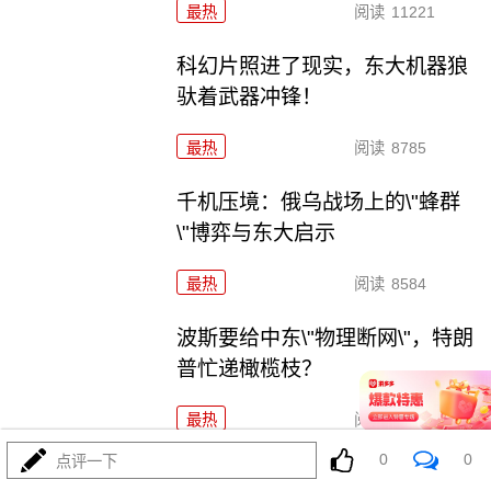
最热
阅读
11221
科幻片照进了现实，东大机器狼
驮着武器冲锋！
最热
阅读
8785
千机压境：俄乌战场上的\"蜂群
\"博弈与东大启示
最热
阅读
8584
波斯要给中东\"物理断网\"，特朗
普忙递橄榄枝？
最热
阅读
7253
0
0
点评一下
F-35真被波斯导弹端了！美军这