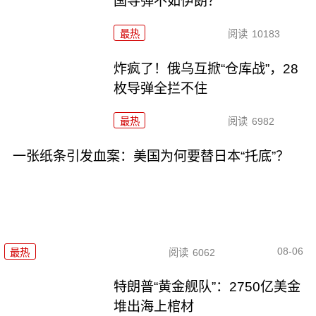
国导弹不如伊朗？
最热
阅读
10183
炸疯了！俄乌互掀“仓库战”，28
枚导弹全拦不住
最热
阅读
6982
一张纸条引发血案：美国为何要替日本“托底”？
08-06
最热
阅读
6062
特朗普“黄金舰队”：2750亿美金
堆出海上棺材