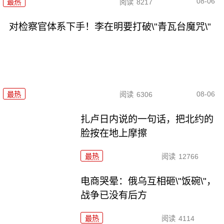
08-06
最热
阅读
8217
对检察官体系下手！李在明要打破\"青瓦台魔咒\"
08-06
最热
阅读
6306
扎卢日内说的一句话，把北约的
脸按在地上摩擦
最热
阅读
12766
电商哭晕：俄乌互相砸\"饭碗\"，
战争已没有后方
最热
阅读
4114