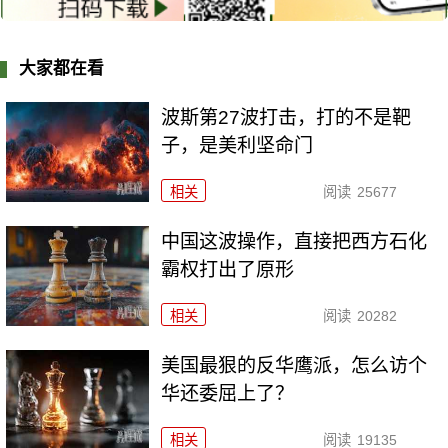
大家都在看
波斯第27波打击，打的不是靶
子，是美利坚命门
相关
阅读
25677
中国这波操作，直接把西方石化
霸权打出了原形
相关
阅读
20282
美国最狠的反华鹰派，怎么访个
华还委屈上了？
相关
阅读
19135