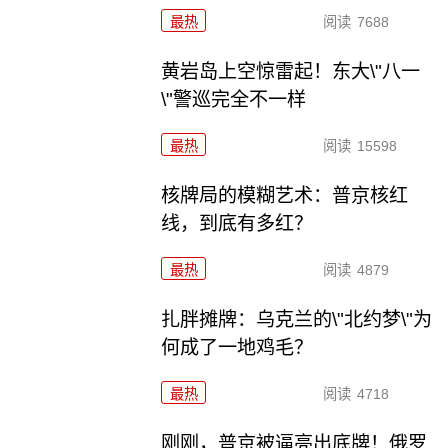
最热
阅读
7688
黄岩岛上空惊雷起！东大\"八一
\"警巡完全不一样
最热
阅读
15598
核牌局的模糊艺术：普京核红
线，到底有多红？
最热
阅读
4879
扎胖摊牌：乌克兰的\"北约梦\"为
何成了一地鸡毛？
最热
阅读
4718
刚刚，普京被逼亮出底牌！俄罗