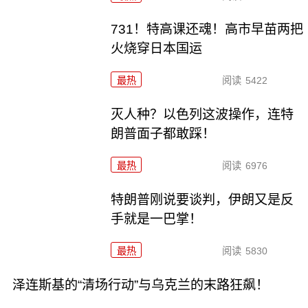
731！特高课还魂！高市早苗两把
火烧穿日本国运
最热
阅读
5422
灭人种？以色列这波操作，连特
朗普面子都敢踩！
最热
阅读
6976
特朗普刚说要谈判，伊朗又是反
手就是一巴掌！
最热
阅读
5830
泽连斯基的“清场行动”与乌克兰的末路狂飙！