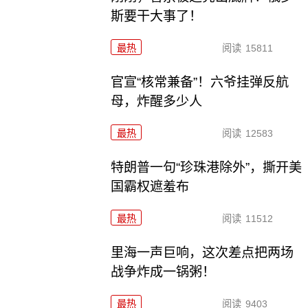
斯要干大事了！
最热
阅读
15811
官宣“核常兼备”！六爷挂弹反航
母，炸醒多少人
最热
阅读
12583
特朗普一句“珍珠港除外”，撕开美
国霸权遮羞布
最热
阅读
11512
里海一声巨响，这次差点把两场
战争炸成一锅粥！
最热
阅读
9403