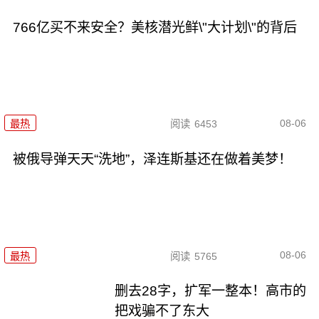
766亿买不来安全？美核潜光鲜\"大计划\"的背后
08-06
最热
阅读
6453
被俄导弹天天“洗地”，泽连斯基还在做着美梦！
08-06
最热
阅读
5765
删去28字，扩军一整本！高市的
把戏骗不了东大