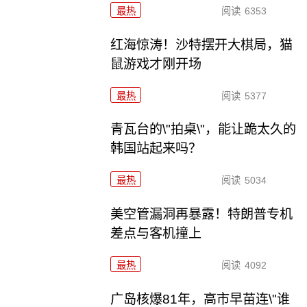
最热
阅读
6353
红海惊涛！沙特摆开大棋局，猫
鼠游戏才刚开场
最热
阅读
5377
青瓦台的\"拍桌\"，能让跪太久的
韩国站起来吗？
最热
阅读
5034
美空管漏洞再暴露！特朗普专机
差点与客机撞上
最热
阅读
4092
广岛核爆81年，高市早苗连\"谁