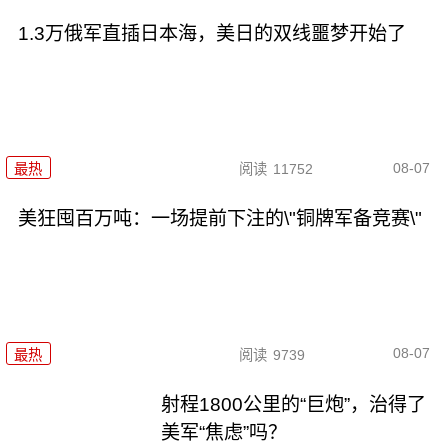
1.3万俄军直插日本海，美日的双线噩梦开始了
08-07
最热
阅读
11752
美狂囤百万吨：一场提前下注的\"铜牌军备竞赛\"
08-07
最热
阅读
9739
射程1800公里的“巨炮”，治得了
美军“焦虑”吗？