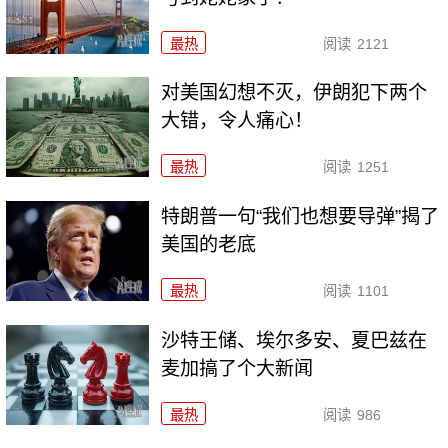
最热
阅读
2121
对美国幻想不灭，伊朗犯下两个
大错，令人痛心！
最热
阅读
1251
特朗普一句“我们也想要导弹”揭了
美国的老底
最热
阅读
1101
沙特王储、埃尔多安、夏巴兹在
麦加搞了个大新闻
最热
阅读
986