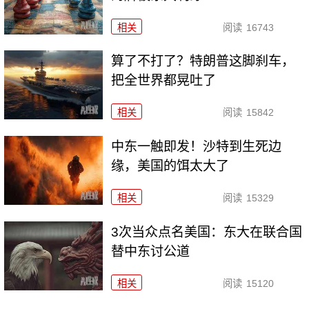
相关
阅读
16743
算了不打了？特朗普这脚刹车，
把全世界都晃吐了
相关
阅读
15842
中东一触即发！沙特到生死边
缘，美国的饵太大了
相关
阅读
15329
3次当众点名美国：东大在联合国
替中东讨公道
相关
阅读
15120