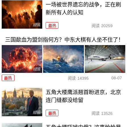
一场被世界遗忘的战争，正在刷
新所有人的认知
最热
阅读
20259
三国歃血为盟剑指何方？中东大棋有人坐不住了！
08-07
最热
阅读
14395
五角大楼鹰派翘首盼进京，北京
连门缝都没给留
最热
阅读
13526