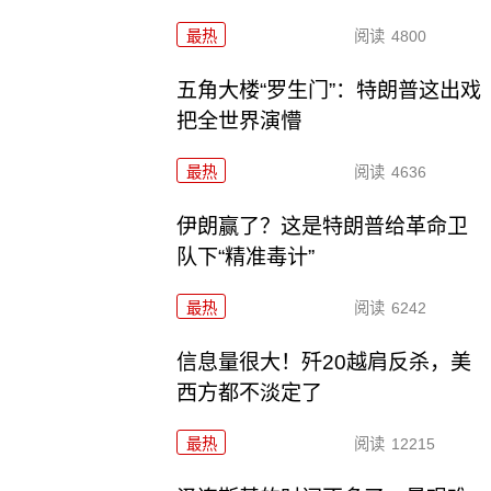
最热
阅读
4800
五角大楼“罗生门”：特朗普这出戏
把全世界演懵
最热
阅读
4636
伊朗赢了？这是特朗普给革命卫
队下“精准毒计”
最热
阅读
6242
信息量很大！歼20越肩反杀，美
西方都不淡定了
最热
阅读
12215