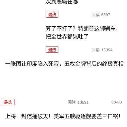
次到底输在哪
最热
阅读
6597
算了不打了？特朗普这脚刹车，
把全世界都晃吐了
最热
阅读
15094
一张图让印度陷入死寂，五枚金牌背后的终极真相
08-03
最热
阅读
10591
上将一封信捅破天！美军五艘驱逐舰要盖三口锅！