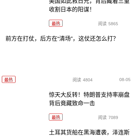
美国如此救日元，背后藏着三重
收割日本的阳谋！
最热
阅读
5865
前方在打仗，后方在“清场”，这仗还怎么打？
08-05
最热
阅读
4804
惊天大反转！特朗普支持率崩盘
背后竟藏致命一击
最热
阅读
7089
土耳其货船在黑海遭袭，泽连斯