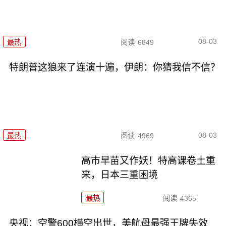
08-03
最热
阅读
6849
特朗普这狼来了连演十遍，伊朗：你猜我信不信？
08-03
最热
阅读
4969
高市早苗又作妖！特高课卷土重
来，日本三重困境
最热
阅读
4365
央视：空警600横空出世，美航母最强王牌失效