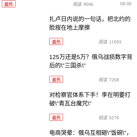
08-06
最热
阅读
9596
扎卢日内说的一句话，把北约的
脸按在地上摩擦
最热
阅读
11593
125万还是5万？俄乌战损数字背
后的\"三国杀\"
最热
阅读
7258
对检察官体系下手！李在明要打
破\"青瓦台魔咒\"
最热
阅读
5276
电商哭晕：俄乌互相砸\"饭碗\"，