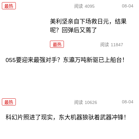
08-04
最热
阅读
4095
美利坚亲自下场救日元，结果
呢？回弹后又蔫了
最热
阅读
11847
055要迎来最强对手？东瀛万吨新驱已上船台！
08-04
最热
阅读
10626
科幻片照进了现实，东大机器狼驮着武器冲锋！