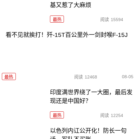
基又惹了大麻烦
最热
阅读
15594
看不见就挨打！歼-15T百公里外一剑封喉F-15J
08-05
最热
阅读
12468
印度满世界绕了一大圈，最后发
现还是中国好？
最热
阅读
12254
以色列内讧公开化！防长一句