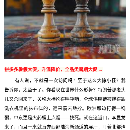
拼多多暑假大促，升温降价，全品类暑期大促 →
有人说，不就是一次访问吗？至于这么大惊小怪？我
告诉你，太至于了。你看现在世界什么形势？特朗普那老头
儿又杀回来了，关税大棒抡得呼呼响，全球供应链被搅得跟
洗衣机里的抹布似的，翻来覆去地拧。欧洲那边打得一锅
粥，中东更是火药桶上点烟——找死。就在这当口，李显龙
来了，而且一来就直奔西部陆海新通道的展厅，盯着北部湾