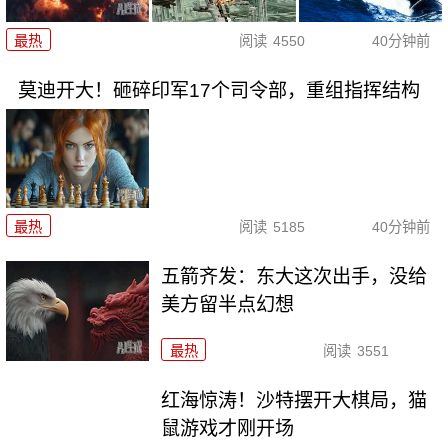
最热
阅读
4550
40分钟前
莫迪开大！砸碎印军17个司令部，重组指挥结构
最热
阅读
5185
40分钟前
五箭齐发：东大这次出手，没给
美方留半点幻想
最热
阅读
3551
红海惊涛！沙特摆开大棋局，猫
鼠游戏才刚开场