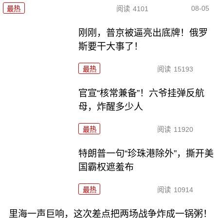
08-05
最热
阅读
4101
刚刚，普京被逼亮出底牌！俄罗
斯要干大事了！
最热
阅读
15193
官宣“核常兼备”！六爷挂弹反航
母，炸醒多少人
最热
阅读
11920
特朗普一句“珍珠港除外”，撕开美
国霸权遮羞布
最热
阅读
10914
里海一声巨响，这次差点把两场战争炸成一锅粥！