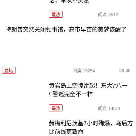
话，军队不买账
最热
阅读
5512
特朗普突然关闭领事馆，高市早苗的美梦该醒了
08-05
最热
阅读
10254
黄岩岛上空惊雷起！东大\"八一
\"警巡完全不一样
最热
阅读
14871
赫梅利尼茨基7小时殉爆，乌后方
比前线更致命