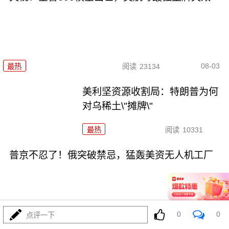
08-03
最热
阅读
23134
美利坚资源收割局：特朗普为何
对乌稀土\"摊牌\"
最热
阅读
10331
普京不忍了！俄突破禁忌，猛轰美资无人机工厂
0
0
点评一下
08-03
最热
阅读
8783