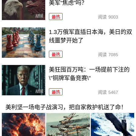
美军“焦虑”吗？
最热
阅读
9003
1.3万俄军直插日本海，美日的双
线噩梦开始了
最热
阅读
7085
美狂囤百万吨：一场提前下注的
\"铜牌军备竞赛\"
最热
阅读
5467
美利坚一场电子战演习，把自家救护机送了命！