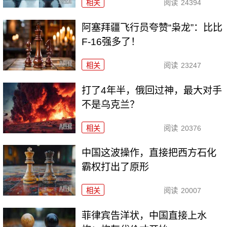
相关
阅读
24394
阿塞拜疆飞行员夸赞“枭龙”：比比
F-16强多了！
相关
阅读
23247
打了4年半，俄回过神，最大对手
不是乌克兰？
相关
阅读
20376
中国这波操作，直接把西方石化
霸权打出了原形
相关
阅读
20007
菲律宾告洋状，中国直接上水