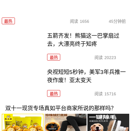
最热
阅读
1656
45分钟前
五箭齐发！熊猫这一巴掌扇过
去，大漂亮终于知疼
最热
阅读
20223
央视短短5秒钟，美军3年兵推一
夜作废！亚太变天
最热
阅读
15716
双十一现货专场真如平台商家所说的那样吗？