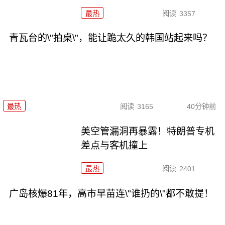
最热
阅读
3357
青瓦台的\"拍桌\"，能让跪太久的韩国站起来吗？
最热
阅读
3165
40分钟前
美空管漏洞再暴露！特朗普专机
差点与客机撞上
最热
阅读
2401
广岛核爆81年，高市早苗连\"谁扔的\"都不敢提！