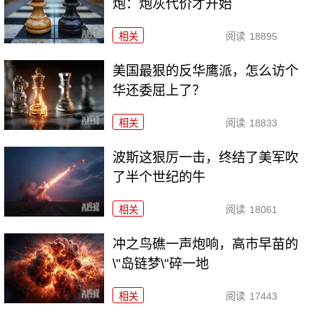
炮：炮灰代价才开始
相关
阅读
18895
美国最狠的反华鹰派，怎么访个
华还委屈上了？
相关
阅读
18833
波斯这狠厉一击，终结了美军吹
了半个世纪的牛
相关
阅读
18061
冲之鸟礁一声炮响，高市早苗的
\"岛链梦\"碎一地
相关
阅读
17443