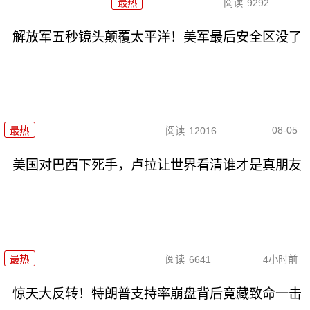
最热
阅读
9292
解放军五秒镜头颠覆太平洋！美军最后安全区没了
08-05
最热
阅读
12016
美国对巴西下死手，卢拉让世界看清谁才是真朋友
最热
阅读
6641
4小时前
惊天大反转！特朗普支持率崩盘背后竟藏致命一击