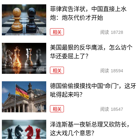
菲律宾告洋状，中国直接上水
炮：炮灰代价才开始
相关
阅读
18728
美国最狠的反华鹰派，怎么访个
华还委屈上了？
相关
阅读
18594
德国偷偷摸摸找中国“命门”，这牙
呲得起来吗？
相关
阅读
18547
泽连斯基一夜斩总理又砍防长，
这大戏几个意思？