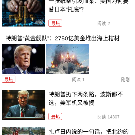
一张纸条引发血案：美国为何要
替日本“托底”？
最热
阅读
2
特朗普“黄金舰队”：2750亿美金堆出海上棺材
最热
阅读
1
刚刚
特朗普扔下两条路，波斯都不
选，美军机又被揍
最热
阅读
14307
扎卢日内说的一句话，把北约的