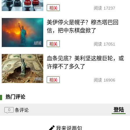
相关
阅读
17237
美伊停火是幌子？穆杰塔巴回
信，把中东棋盘掀了
相关
阅读
17051
血条见底？美利坚这艘巨轮，或
许撑不了多久了
相关
阅读
16906
热门评论
登陆
0
条评论
我来说两句