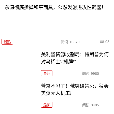
东瀛彻底撕掉和平面具，公然发射进攻性武器！
08-03
最热
阅读
10879
美利坚资源收割局：特朗普为何
对乌稀土\"摊牌\"
最热
阅读
9960
普京不忍了！俄突破禁忌，猛轰
美资无人机工厂
最热
阅读
8485