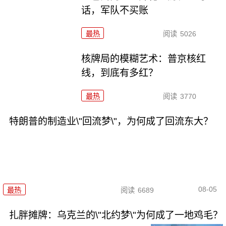
话，军队不买账
最热
阅读
5026
核牌局的模糊艺术：普京核红
线，到底有多红？
最热
阅读
3770
特朗普的制造业\"回流梦\"，为何成了回流东大？
08-05
最热
阅读
6689
扎胖摊牌：乌克兰的\"北约梦\"为何成了一地鸡毛？