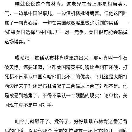
咱就说说这个布林肯。这老兄在台上那是相当卖力
气，一边拿中国说事儿，一边借机猛批特朗普。但他这回吐
露了一句真心话，一句在美国政客嘴里极少听到的实话——
“如果美国选择与中国展开一对一竞争，美国很可能会输掉
这场博弈。”
哎呦喂，这话从布林肯嘴里蹦出来，那可真叫一个石
破天惊。您要知道，这帮美国精英平时嘴比金刚石还硬，打
死都不肯承认中国有啥他们比不了的优势。今儿这是太阳打
西边出来了？还是布林肯喝了二两猫尿上台了？都不是。他
是被逼到墙角了，不得不承认一个残酷的现实：论单挑，美
国现在真不是中国对手。
咱今儿就掰开了、揉碎了，好好聊聊布林肯这番话背
后的门道，以及他那个所谓的“拉盟友一起上”的招儿，到底