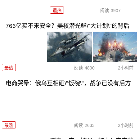
最热
阅读
3907
766亿买不来安全？美核潜光鲜\"大计划\"的背后
最热
阅读
4890
2小时前
电商哭晕：俄乌互相砸\"饭碗\"，战争已没有后方
最热
阅读
2633
2小时前