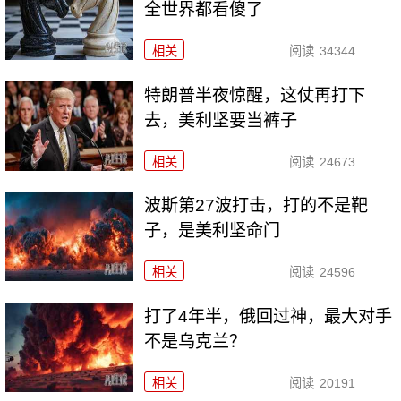
全世界都看傻了
相关
阅读
34344
特朗普半夜惊醒，这仗再打下
去，美利坚要当裤子
相关
阅读
24673
波斯第27波打击，打的不是靶
子，是美利坚命门
相关
阅读
24596
打了4年半，俄回过神，最大对手
不是乌克兰？
相关
阅读
20191