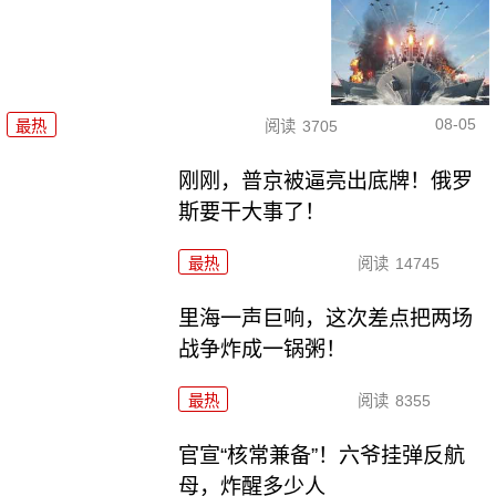
08-05
最热
阅读
3705
刚刚，普京被逼亮出底牌！俄罗
斯要干大事了！
最热
阅读
14745
里海一声巨响，这次差点把两场
战争炸成一锅粥！
最热
阅读
8355
官宣“核常兼备”！六爷挂弹反航
母，炸醒多少人