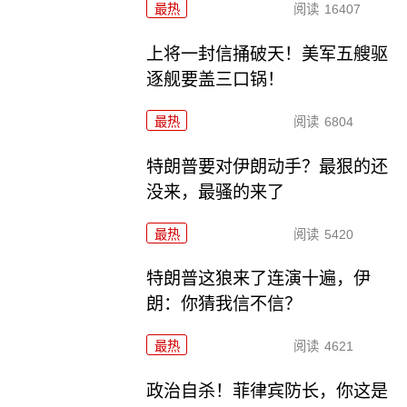
最热
阅读
16407
上将一封信捅破天！美军五艘驱
逐舰要盖三口锅！
最热
阅读
6804
特朗普要对伊朗动手？最狠的还
没来，最骚的来了
最热
阅读
5420
特朗普这狼来了连演十遍，伊
朗：你猜我信不信？
最热
阅读
4621
政治自杀！菲律宾防长，你这是