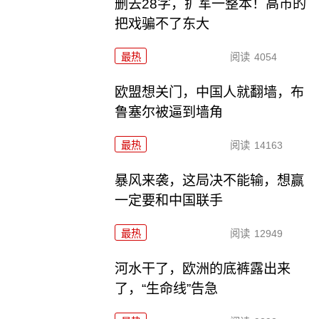
删去28字，扩军一整本！高市的
把戏骗不了东大
最热
阅读
4054
欧盟想关门，中国人就翻墙，布
鲁塞尔被逼到墙角
最热
阅读
14163
暴风来袭，这局决不能输，想赢
一定要和中国联手
最热
阅读
12949
河水干了，欧洲的底裤露出来
了，“生命线”告急