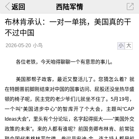
返回
西陆军情
布林肯承认：一对一单挑，美国真的干
不过中国
小
大
2026-05-20
小鸟
各位老铁，今天咱得聊聊一个有意思的事儿。
美国那帮子政客，最近又整活儿了。您猜怎么着？就
在特朗普前脚刚结束对中国的国事访问、屁股还没坐热华盛
顿的椅子呢，民主党的老少爷们儿就坐不住了。5月19号，
一个叫“美国进步中心”的智库开了个大会，主题叫“CAP
Ideas大会”，里头有个分论坛，名字起得挺大——“美国外交
政策的未来”。来的人都有谁呢？前国务卿布林肯、前常驻
联合国代表格林菲尔德、参议员安迪·金，连主持人都是前