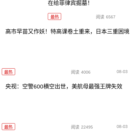
在给菲律宾掘墓！
最热
阅读
6567
高市早苗又作妖！特高课卷土重来，日本三重困境
08-03
最热
阅读
4006
央视：空警600横空出世，美航母最强王牌失效
08-03
最热
阅读
22495