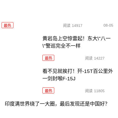
08-05
最热
阅读
14917
黄岩岛上空惊雷起！东大\"八一
\"警巡完全不一样
最热
阅读
14227
看不见就挨打！歼-15T百公里外
一剑封喉F-15J
最热
阅读
11805
印度满世界绕了一大圈，最后发现还是中国好？