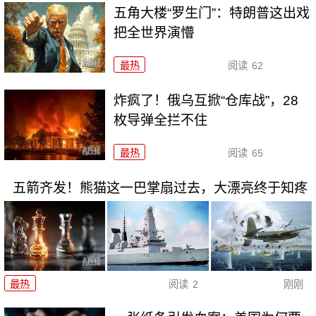
五角大楼“罗生门”：特朗普这出戏
把全世界演懵
最热
阅读
62
炸疯了！俄乌互掀“仓库战”，28
枚导弹全拦不住
最热
阅读
65
五箭齐发！熊猫这一巴掌扇过去，大漂亮终于知疼
最热
阅读
2
刚刚