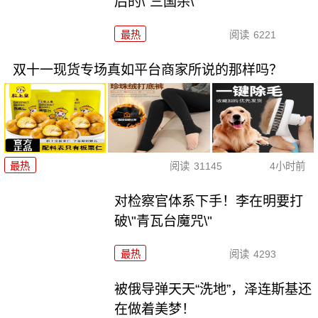
后的\"三国杀\"
最热
阅读
6221
双十一现货专场真如平台商家所说的那样吗？
最热
阅读
31145
4小时前
对检察官体系下手！李在明要打
破\"青瓦台魔咒\"
最热
阅读
4293
被俄导弹天天“洗地”，泽连斯基还
在做着美梦！