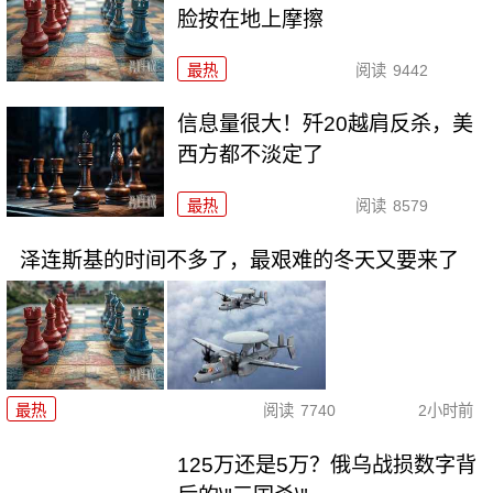
脸按在地上摩擦
最热
阅读
9442
信息量很大！歼20越肩反杀，美
西方都不淡定了
最热
阅读
8579
泽连斯基的时间不多了，最艰难的冬天又要来了
最热
阅读
7740
2小时前
125万还是5万？俄乌战损数字背