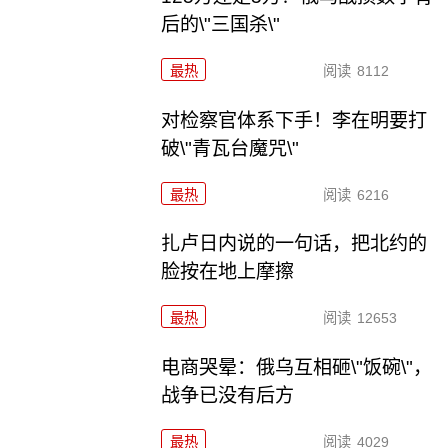
后的\"三国杀\"
最热
阅读
8112
对检察官体系下手！李在明要打
破\"青瓦台魔咒\"
最热
阅读
6216
扎卢日内说的一句话，把北约的
脸按在地上摩擦
最热
阅读
12653
电商哭晕：俄乌互相砸\"饭碗\"，
战争已没有后方
最热
阅读
4029