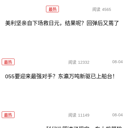
最热
阅读
4565
美利坚亲自下场救日元，结果呢？回弹后又蔫了
08-04
最热
阅读
12332
055要迎来最强对手？东瀛万吨新驱已上船台！
08-04
最热
阅读
11149