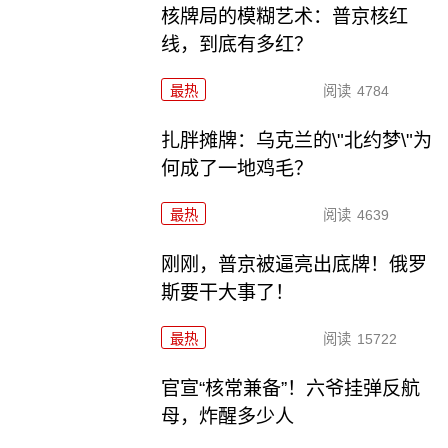
核牌局的模糊艺术：普京核红
线，到底有多红？
最热
阅读
4784
扎胖摊牌：乌克兰的\"北约梦\"为
何成了一地鸡毛？
最热
阅读
4639
刚刚，普京被逼亮出底牌！俄罗
斯要干大事了！
最热
阅读
15722
官宣“核常兼备”！六爷挂弹反航
母，炸醒多少人