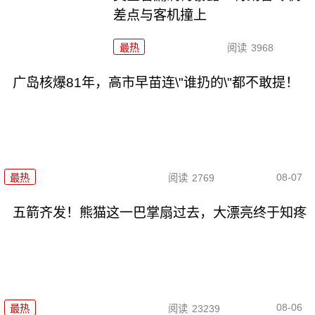
差点与客机撞上
最热
阅读
3968
广岛核爆81年，高市早苗连\"谁扔的\"都不敢提！
08-07
最热
阅读
2769
五箭齐发！熊猫这一巴掌扇过去，大漂亮终于知疼
08-06
最热
阅读
23239