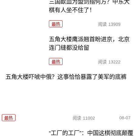
三国歃血为盟剑指何方？中东大
棋有人坐不住了！
最热
阅读
13909
五角大楼鹰派翘首盼进京，北京
连门缝都没给留
最热
阅读
13222
五角大楼吓唬中俄？这事恰恰暴露了美军的底裤
08-07
最热
阅读
11002
“工厂的工厂”：中国这棋彻底颠覆