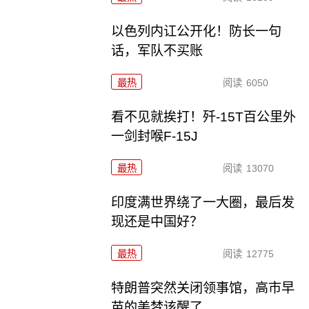
以色列内讧公开化！防长一句
话，军队不买账
最热
阅读
6050
看不见就挨打！歼-15T百公里外
一剑封喉F-15J
最热
阅读
13070
印度满世界绕了一大圈，最后发
现还是中国好？
最热
阅读
12775
特朗普突然关闭领事馆，高市早
苗的美梦该醒了