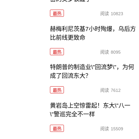
最热
阅读
10823
赫梅利尼茨基7小时殉爆，乌后方
比前线更致命
最热
阅读
8095
特朗普的制造业\"回流梦\"，为何
成了回流东大？
最热
阅读
7612
黄岩岛上空惊雷起！东大\"八一
\"警巡完全不一样
最热
阅读
15509