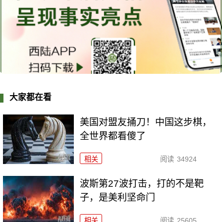
大家都在看
美国对盟友捅刀！中国这步棋，
全世界都看傻了
相关
阅读
34924
波斯第27波打击，打的不是靶
子，是美利坚命门
相关
阅读
25605