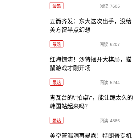
最热
阅读
7605
五箭齐发：东大这次出手，没给
美方留半点幻想
最热
阅读
6207
红海惊涛！沙特摆开大棋局，猫
鼠游戏才刚开场
最热
阅读
5244
青瓦台的\"拍桌\"，能让跪太久的
韩国站起来吗？
最热
阅读
4886
美空管漏洞再暴露！特朗普专机