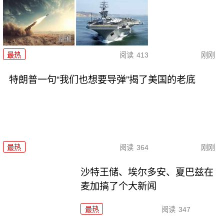
最热
阅读
413
刚刚
特朗普一句“我们也想要导弹”揭了美国的老底
最热
阅读
364
刚刚
沙特王储、埃尔多安、夏巴兹在
麦加搞了个大新闻
最热
阅读
347