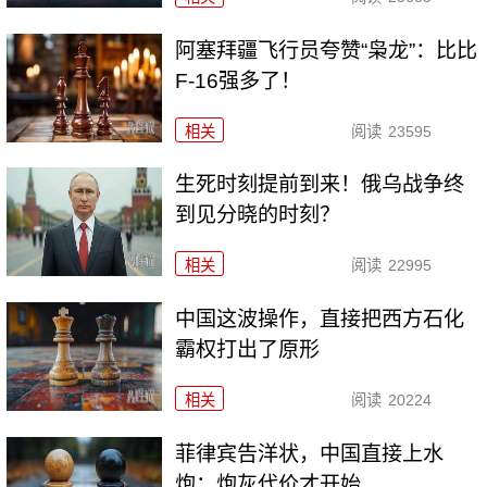
阿塞拜疆飞行员夸赞“枭龙”：比比
F-16强多了！
相关
阅读
23595
生死时刻提前到来！俄乌战争终
到见分晓的时刻？
相关
阅读
22995
中国这波操作，直接把西方石化
霸权打出了原形
相关
阅读
20224
菲律宾告洋状，中国直接上水
炮：炮灰代价才开始