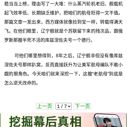
稳当当上榜，理由写了一大堆：什么蒸汽轮机老旧、舰载机
起飞效率低、长期缺乏维护，把咱们的航母贬得一文不值。
那篇文章一发出来，西方媒体就像捡到宝一样，转载得满天
飞。在他们眼里，辽宁舰就是个苏联留下来的残次品，跟俄
罗斯那艘半死不活的库兹涅佐夫号一个德行。
可他们哪里想得到，8年之后，辽宁舰非但没有像库兹
涅佐夫号那样趴窝，反而直接跃升为让美军航母编队不敢小
觑的狠角色。今天咱们就来深挖一下，这艘“老航母”到底是
怎么逆天改命的。
上一页
下一页