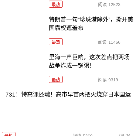
最热
阅读
12523
特朗普一句“珍珠港除外”，撕开美
国霸权遮羞布
最热
阅读
11456
里海一声巨响，这次差点把两场
战争炸成一锅粥！
最热
阅读
9319
731！特高课还魂！高市早苗两把火烧穿日本国运
08-04
最热
阅读
5360