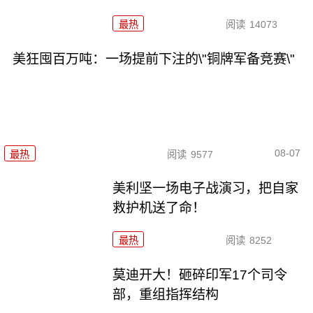
最热
阅读
14073
美狂囤百万吨：一场提前下注的\"铜牌军备竞赛\"
08-07
最热
阅读
9577
美利坚一场电子战演习，把自家
救护机送了命！
最热
阅读
8252
莫迪开大！砸碎印军17个司令
部，重组指挥结构