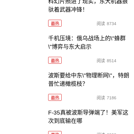
科幻片照进了现实，东大机器狼
驮着武器冲锋！
最热
阅读
8734
千机压境：俄乌战场上的\"蜂群
\"博弈与东大启示
最热
阅读
8514
波斯要给中东\"物理断网\"，特朗
普忙递橄榄枝？
最热
阅读
7186
F-35真被波斯导弹端了！美军这
次到底输在哪