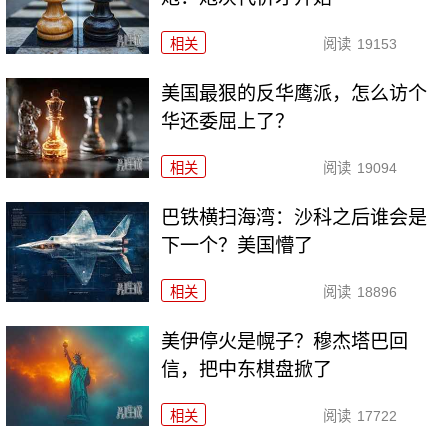
相关
阅读
19153
美国最狠的反华鹰派，怎么访个
华还委屈上了？
相关
阅读
19094
巴铁横扫海湾：沙科之后谁会是
下一个？美国懵了
相关
阅读
18896
美伊停火是幌子？穆杰塔巴回
信，把中东棋盘掀了
相关
阅读
17722