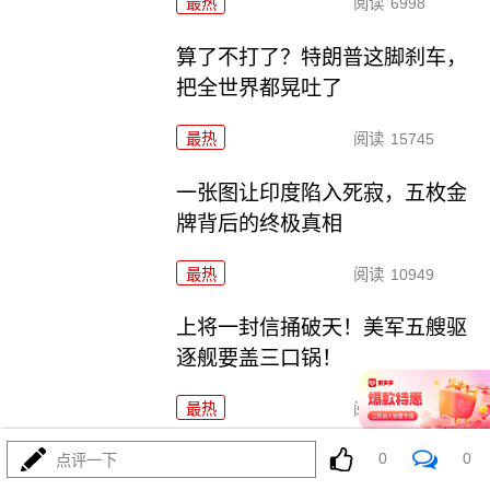
最热
阅读
6998
算了不打了？特朗普这脚刹车，
把全世界都晃吐了
最热
阅读
15745
一张图让印度陷入死寂，五枚金
牌背后的终极真相
最热
阅读
10949
上将一封信捅破天！美军五艘驱
逐舰要盖三口锅！
最热
阅读
7582
0
0
特朗普要对伊朗动手？最狠的还
点评一下