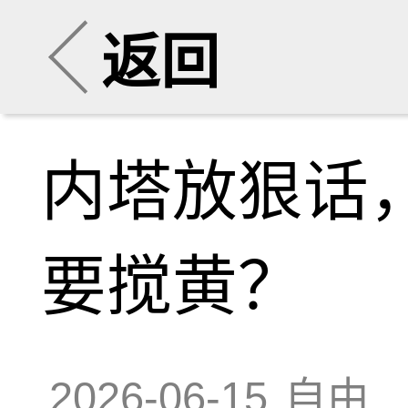
返回
内塔放狠话
要搅黄？
2026-06-15
自由