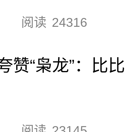
阅读
24316
夸赞“枭龙”：比比
阅读
23145