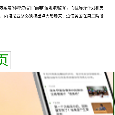
案是“稀释浓缩铀”而非“运走浓缩铀”，而且导弹计划和支
以，内塔尼亚胡必须搞出点大动静来，迫使美国在第二阶段
页