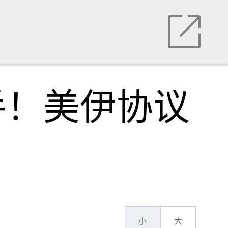
手！美伊协议
小
大