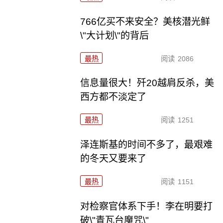
766亿买不来安全？美核潜光鲜
\"大计划\"的背后
最热
阅读
2086
信息量很大！歼20越肩反杀，美
西方都不淡定了
最热
阅读
1251
泽连斯基的时间不多了，最艰难
的冬天又要来了
最热
阅读
1151
对检察官体系下手！李在明要打
破\"青瓦台魔咒\"