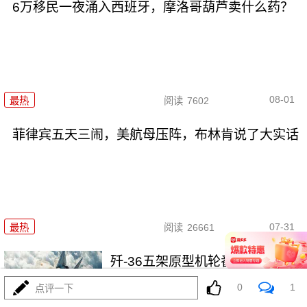
6万移民一夜涌入西班牙，摩洛哥葫芦卖什么药？
08-01
最热
阅读
7602
菲律宾五天三闹，美航母压阵，布林肯说了大实话
07-31
最热
阅读
26661
歼-36五架原型机轮番上天，美F-
47还在PPT画鸭翼
0
1
点评一下