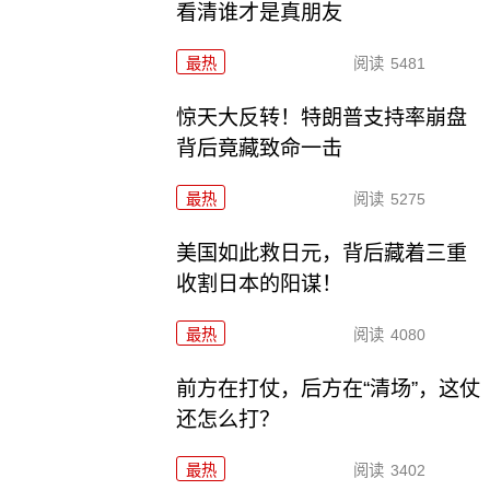
看清谁才是真朋友
最热
阅读
5481
惊天大反转！特朗普支持率崩盘
背后竟藏致命一击
最热
阅读
5275
美国如此救日元，背后藏着三重
收割日本的阳谋！
最热
阅读
4080
前方在打仗，后方在“清场”，这仗
还怎么打？
最热
阅读
3402