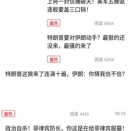
上将一封信捅破天！美军五艘驱
逐舰要盖三口锅！
最热
阅读
6654
特朗普要对伊朗动手？最狠的还
没来，最骚的来了
最热
阅读
5259
特朗普这狼来了连演十遍，伊朗：你猜我信不信？
08-03
最热
阅读
4441
政治自杀！菲律宾防长，你这是在给菲律宾掘墓！