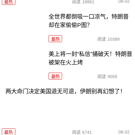
08-02
最热
阅读
18861
全世界都倒吸一口凉气，特朗普
却在家偷偷P图？
最热
阅读
10389
美上将一封“私信”捅破天！特朗普
被架在火上烤
最热
阅读
9058
两大命门决定美国退无可退，伊朗别再幻想了！
08-02
最热
阅读
6741