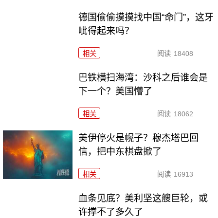
德国偷偷摸摸找中国“命门”，这牙
呲得起来吗？
相关
阅读
18408
巴铁横扫海湾：沙科之后谁会是
下一个？美国懵了
相关
阅读
18062
美伊停火是幌子？穆杰塔巴回
信，把中东棋盘掀了
相关
阅读
16913
血条见底？美利坚这艘巨轮，或
许撑不了多久了