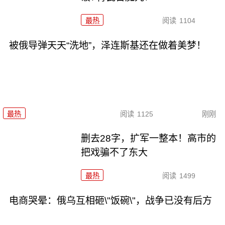
最热
阅读
1104
被俄导弹天天“洗地”，泽连斯基还在做着美梦！
最热
阅读
1125
刚刚
删去28字，扩军一整本！高市的
把戏骗不了东大
最热
阅读
1499
电商哭晕：俄乌互相砸\"饭碗\"，战争已没有后方