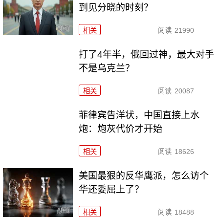
到见分晓的时刻？
相关
阅读
21990
打了4年半，俄回过神，最大对手
不是乌克兰？
相关
阅读
20087
菲律宾告洋状，中国直接上水
炮：炮灰代价才开始
相关
阅读
18626
美国最狠的反华鹰派，怎么访个
华还委屈上了？
相关
阅读
18488