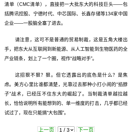
清单（CMC清单），直接把一大批东大的科技巨头——包
括腾讯控股、宁德时代、中芯国际、长鑫存储等134家中国
企业——一股脑全塞了进去。
请注意，这可不是普通的贸易制裁，这是五角大楼出
手，把东大从互联网到新能源、从人工智能到生物医药的全
产业链条，划上了一个圈，视作“战略对手”。
这招狠不狠？狠。但它透露出的底色是什么？是焦
虑。美方心里比谁都清楚，光靠过去那种小打小闹的“掐脖
子”战术，已经压不住东大的崛起了。当制裁清单越拉越
长，恰恰说明所有能想到的、单一维度的打击，几乎都已经
试过了，现在只能搞“大包围”。
上一页
下一页