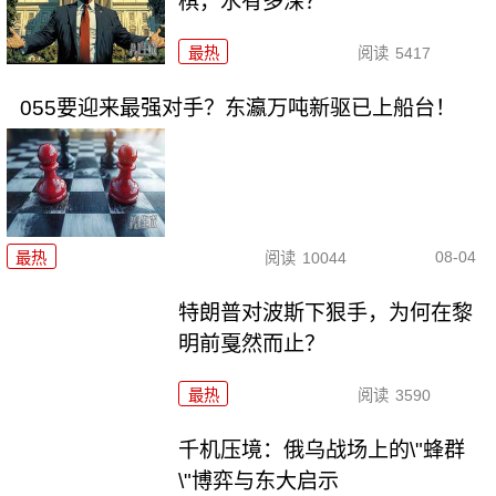
棋，水有多深？
最热
阅读
5417
055要迎来最强对手？东瀛万吨新驱已上船台！
08-04
最热
阅读
10044
特朗普对波斯下狠手，为何在黎
明前戛然而止？
最热
阅读
3590
千机压境：俄乌战场上的\"蜂群
\"博弈与东大启示