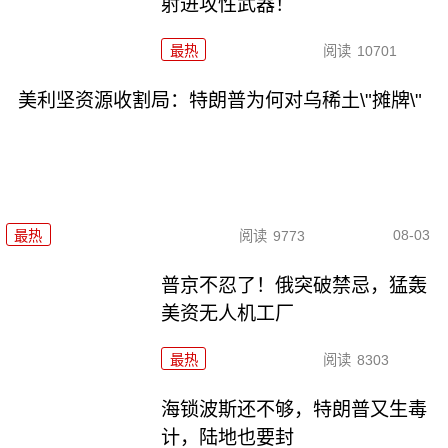
射进攻性武器！
最热
阅读
10701
美利坚资源收割局：特朗普为何对乌稀土\"摊牌\"
08-03
最热
阅读
9773
普京不忍了！俄突破禁忌，猛轰
美资无人机工厂
最热
阅读
8303
海锁波斯还不够，特朗普又生毒
计，陆地也要封