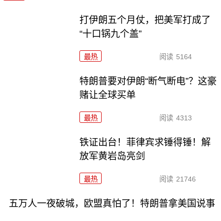
打伊朗五个月仗，把美军打成了
“十口锅九个盖”
最热
阅读
5164
特朗普要对伊朗“断气断电”？这豪
赌让全球买单
最热
阅读
4313
铁证出台！菲律宾求锤得锤！解
放军黄岩岛亮剑
最热
阅读
21746
五万人一夜破城，欧盟真怕了！特朗普拿美国说事