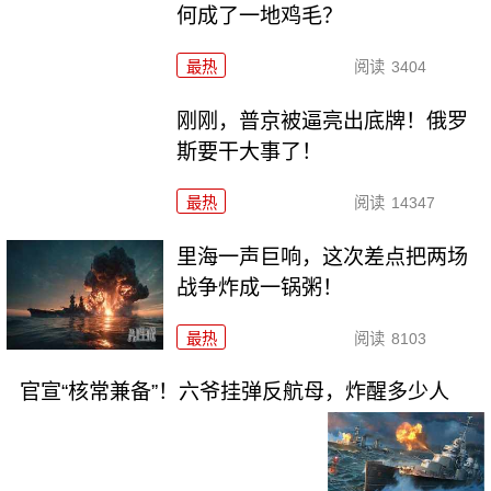
何成了一地鸡毛？
最热
阅读
3404
刚刚，普京被逼亮出底牌！俄罗
斯要干大事了！
最热
阅读
14347
里海一声巨响，这次差点把两场
战争炸成一锅粥！
最热
阅读
8103
官宣“核常兼备”！六爷挂弹反航母，炸醒多少人