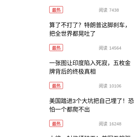
最热
阅读
7438
算了不打了？特朗普这脚刹车，
把全世界都晃吐了
最热
阅读
14564
一张图让印度陷入死寂，五枚金
牌背后的终极真相
最热
阅读
10106
美国踏进3个大坑把自己埋了！恐
怕一个都爬不出
最热
阅读
16248