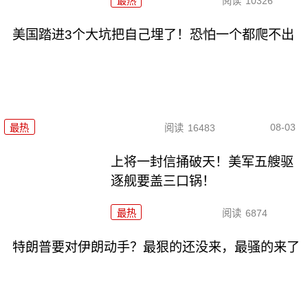
最热
阅读
10326
美国踏进3个大坑把自己埋了！恐怕一个都爬不出
08-03
最热
阅读
16483
上将一封信捅破天！美军五艘驱
逐舰要盖三口锅！
最热
阅读
6874
特朗普要对伊朗动手？最狠的还没来，最骚的来了