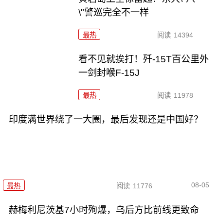
\"警巡完全不一样
最热
阅读
14394
看不见就挨打！歼-15T百公里外
一剑封喉F-15J
最热
阅读
11978
印度满世界绕了一大圈，最后发现还是中国好？
08-05
最热
阅读
11776
赫梅利尼茨基7小时殉爆，乌后方比前线更致命