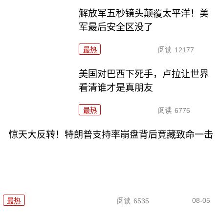
解放军五秒镜头颠覆太平洋！美
军最后安全区没了
最热
阅读
12177
美国对巴西下死手，卢拉让世界
看清谁才是真朋友
最热
阅读
6776
惊天大反转！特朗普支持率崩盘背后竟藏致命一击
08-05
最热
阅读
6535