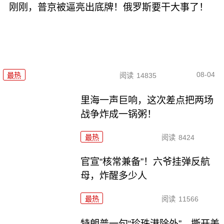
刚刚，普京被逼亮出底牌！俄罗斯要干大事了！
08-04
最热
阅读
14835
里海一声巨响，这次差点把两场
战争炸成一锅粥！
最热
阅读
8424
官宣“核常兼备”！六爷挂弹反航
母，炸醒多少人
最热
阅读
11566
特朗普一句“珍珠港除外”，撕开美