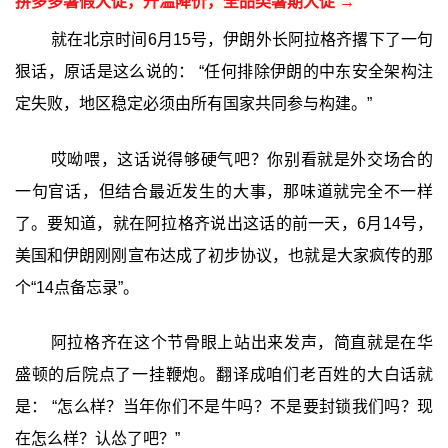
拼多多暑假大促，升温降价，全品类暑期大促 →
就在北京时间6月15号，伊朗外长阿拉格齐撂下了一句
狠话，原话是这么说的： “任何排除伊朗的中东安全架构注
定失败，地区稳定必须由所有国家共同参与构建。”
哎呦喂，这话说得够硬气吧？你别看就是外交场合的
一句官话，但结合最近发生的大事，那味道就完全不一样
了。要知道，就在阿拉格齐说出这话的前一天，6月14号，
美国和伊朗刚刚宣布达成了初步协议，也就是大家疯传的那
个“14点备忘录”。
阿拉格齐在这个节骨眼上站出来发声，简直就是在华
盛顿的后院点了一挂鞭炮。翻译成咱们老百姓的大白话就
是： “怎么样？当年你们不是牛吗？不是要封锁我们吗？现
在怎么样？认怂了吧？”