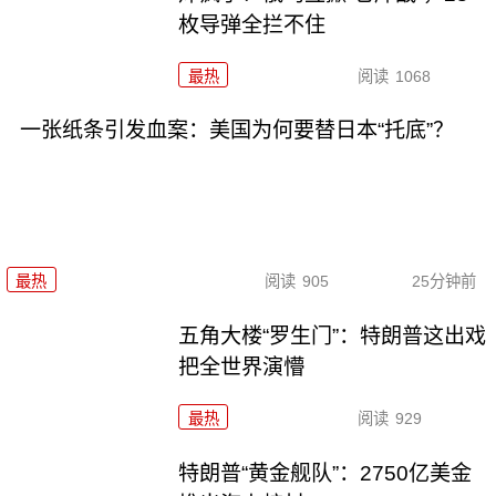
枚导弹全拦不住
最热
阅读
1068
一张纸条引发血案：美国为何要替日本“托底”？
最热
阅读
905
25分钟前
五角大楼“罗生门”：特朗普这出戏
把全世界演懵
最热
阅读
929
特朗普“黄金舰队”：2750亿美金