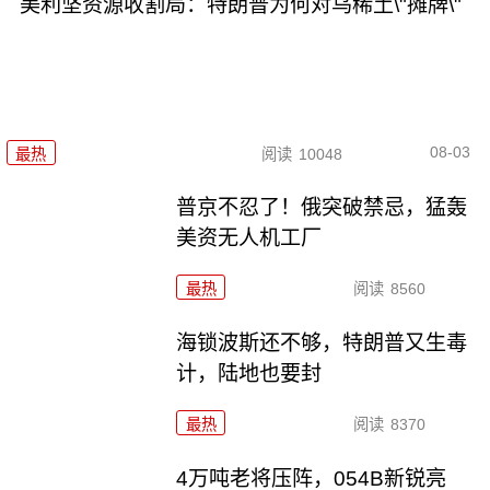
美利坚资源收割局：特朗普为何对乌稀土\"摊牌\"
08-03
最热
阅读
10048
普京不忍了！俄突破禁忌，猛轰
美资无人机工厂
最热
阅读
8560
海锁波斯还不够，特朗普又生毒
计，陆地也要封
最热
阅读
8370
4万吨老将压阵，054B新锐亮