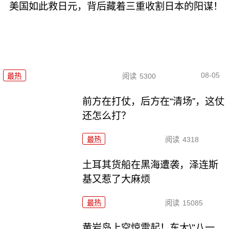
美国如此救日元，背后藏着三重收割日本的阳谋！
08-05
最热
阅读
5300
前方在打仗，后方在“清场”，这仗
还怎么打？
最热
阅读
4318
土耳其货船在黑海遭袭，泽连斯
基又惹了大麻烦
最热
阅读
15085
黄岩岛上空惊雷起！东大\"八一