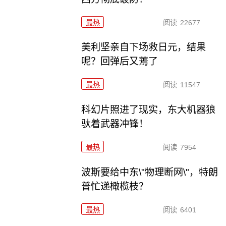
最热
阅读
22677
美利坚亲自下场救日元，结果
呢？回弹后又蔫了
最热
阅读
11547
科幻片照进了现实，东大机器狼
驮着武器冲锋！
最热
阅读
7954
波斯要给中东\"物理断网\"，特朗
普忙递橄榄枝？
最热
阅读
6401