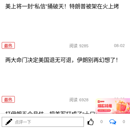
美上将一封“私信”捅破天！特朗普被架在火上烤
08-02
最热
阅读
9285
两大命门决定美国退无可退，伊朗别再幻想了！
08-02
最热
阅读
6928
打伊朗五个月仗，把美军打成了“十口锅九个盖”
0
0
点评一下