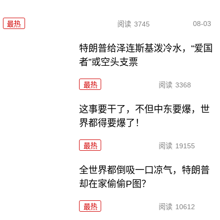
08-03
最热
阅读
3745
特朗普给泽连斯基泼冷水，“爱国
者”或空头支票
最热
阅读
3368
这事要干了，不但中东要爆，世
界都得要爆了！
最热
阅读
19155
全世界都倒吸一口凉气，特朗普
却在家偷偷P图？
最热
阅读
10612