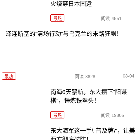
火烧穿日本国运
最热
阅读
4551
泽连斯基的“清场行动”与乌克兰的末路狂飙！
08-04
最热
阅读
3628
南海6天禁航，东大摆下“阳谋
棋”，锤炼铁拳头！
最热
阅读
19805
东大海军这一手\"普及牌\"，让美
西方彻底破防！