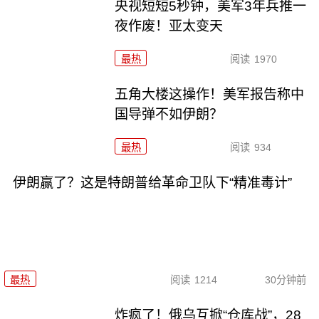
央视短短5秒钟，美军3年兵推一
夜作废！亚太变天
最热
阅读
1970
五角大楼这操作！美军报告称中
国导弹不如伊朗？
最热
阅读
934
伊朗赢了？这是特朗普给革命卫队下“精准毒计”
最热
阅读
1214
30分钟前
炸疯了！俄乌互掀“仓库战”，28