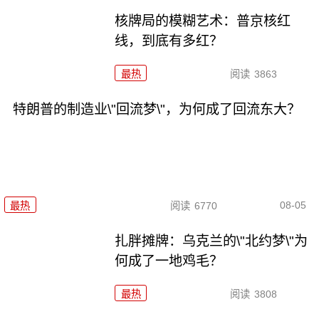
核牌局的模糊艺术：普京核红
线，到底有多红？
最热
阅读
3863
特朗普的制造业\"回流梦\"，为何成了回流东大？
08-05
最热
阅读
6770
扎胖摊牌：乌克兰的\"北约梦\"为
何成了一地鸡毛？
最热
阅读
3808