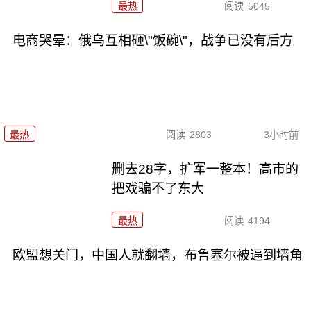
最热
阅读
5045
电商哭晕：俄乌互相砸\"饭碗\"，战争已没有后方
最热
阅读
2803
3小时前
删去28字，扩军一整本！高市的
把戏骗不了东大
最热
阅读
4194
欧盟想关门，中国人就翻墙，布鲁塞尔被逼到墙角