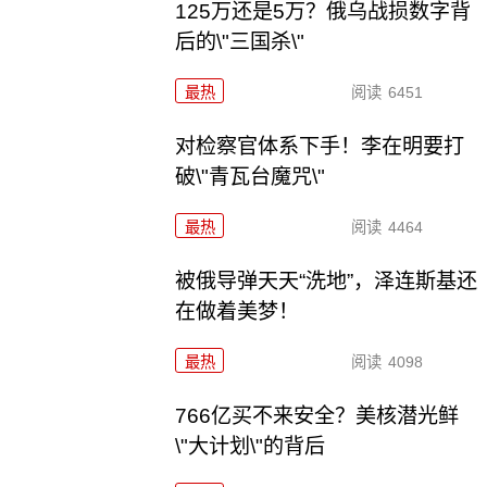
125万还是5万？俄乌战损数字背
后的\"三国杀\"
最热
阅读
6451
对检察官体系下手！李在明要打
破\"青瓦台魔咒\"
最热
阅读
4464
被俄导弹天天“洗地”，泽连斯基还
在做着美梦！
最热
阅读
4098
766亿买不来安全？美核潜光鲜
\"大计划\"的背后