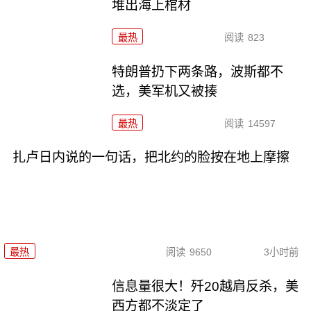
堆出海上棺材
最热
阅读
823
特朗普扔下两条路，波斯都不
选，美军机又被揍
最热
阅读
14597
扎卢日内说的一句话，把北约的脸按在地上摩擦
最热
阅读
9650
3小时前
信息量很大！歼20越肩反杀，美
西方都不淡定了