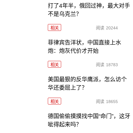
打了4年半，俄回过神，最大对手
不是乌克兰？
相关
阅读
20244
菲律宾告洋状，中国直接上水
炮：炮灰代价才开始
相关
阅读
18783
美国最狠的反华鹰派，怎么访个
华还委屈上了？
相关
阅读
18655
德国偷偷摸摸找中国“命门”，这牙
呲得起来吗？