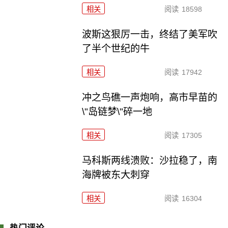
相关
阅读
18598
波斯这狠厉一击，终结了美军吹
了半个世纪的牛
相关
阅读
17942
冲之鸟礁一声炮响，高市早苗的
\"岛链梦\"碎一地
相关
阅读
17305
马科斯两线溃败：沙拉稳了，南
海牌被东大刺穿
相关
阅读
16304