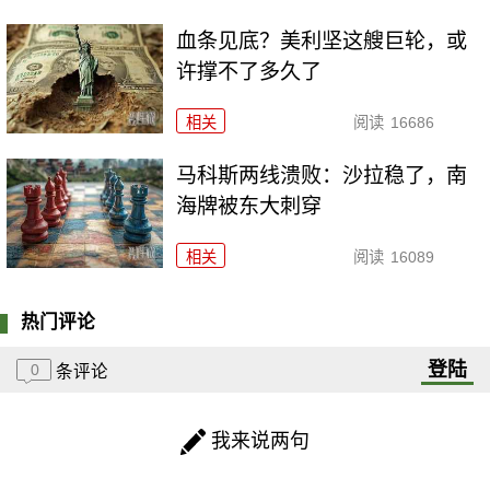
血条见底？美利坚这艘巨轮，或
许撑不了多久了
相关
阅读
16686
马科斯两线溃败：沙拉稳了，南
海牌被东大刺穿
相关
阅读
16089
热门评论
登陆
0
条评论
我来说两句