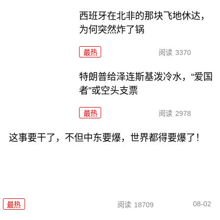
西班牙在北非的那块飞地休达，
为何突然炸了锅
最热
阅读
3370
特朗普给泽连斯基泼冷水，“爱国
者”或空头支票
最热
阅读
2978
这事要干了，不但中东要爆，世界都得要爆了！
08-02
最热
阅读
18709