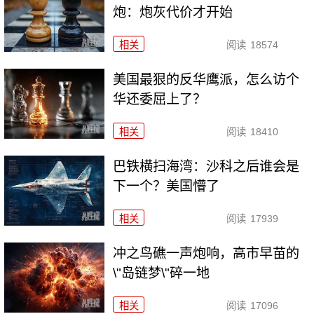
炮：炮灰代价才开始
相关
阅读
18574
美国最狠的反华鹰派，怎么访个
华还委屈上了？
相关
阅读
18410
巴铁横扫海湾：沙科之后谁会是
下一个？美国懵了
相关
阅读
17939
冲之鸟礁一声炮响，高市早苗的
\"岛链梦\"碎一地
相关
阅读
17096