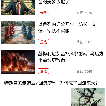
苗的美梦该醒了
最热
阅读
7870
以色列内讧公开化！防长一句
话，军队不买账
最热
阅读
3961
赫梅利尼茨基7小时殉爆，乌后方
比前线更致命
最热
阅读
5845
特朗普的制造业\"回流梦\"，为何成了回流东大？