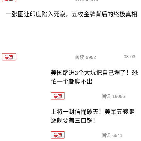
一张图让印度陷入死寂，五枚金牌背后的终极真相
08-03
最热
阅读
9952
美国踏进3个大坑把自己埋了！恐
怕一个都爬不出
最热
阅读
16056
上将一封信捅破天！美军五艘驱
逐舰要盖三口锅！
最热
阅读
6541