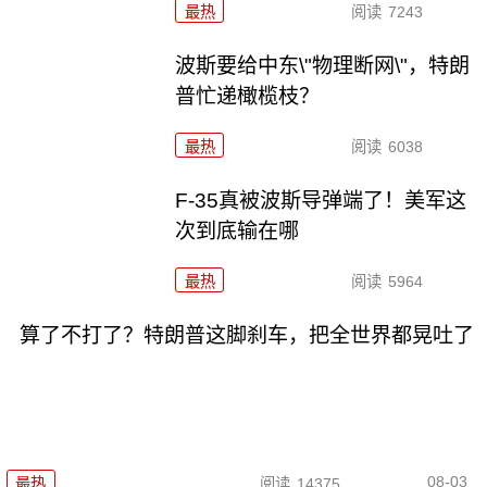
最热
阅读
7243
波斯要给中东\"物理断网\"，特朗
普忙递橄榄枝？
最热
阅读
6038
F-35真被波斯导弹端了！美军这
次到底输在哪
最热
阅读
5964
算了不打了？特朗普这脚刹车，把全世界都晃吐了
08-03
最热
阅读
14375