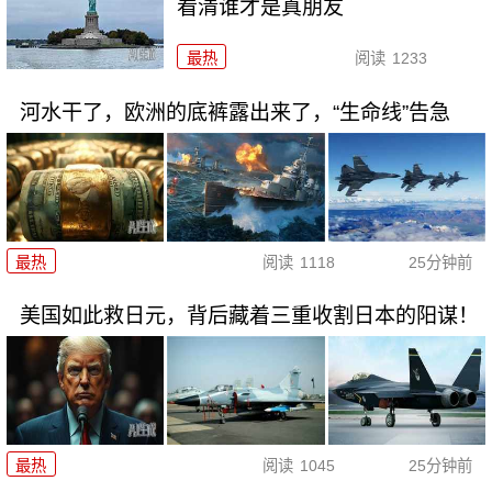
看清谁才是真朋友
最热
阅读
1233
河水干了，欧洲的底裤露出来了，“生命线”告急
最热
阅读
1118
25分钟前
美国如此救日元，背后藏着三重收割日本的阳谋！
最热
阅读
1045
25分钟前