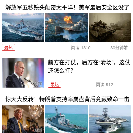
解放军五秒镜头颠覆太平洋！美军最后安全区没了
最热
阅读
1810
30分钟前
前方在打仗，后方在“清场”，这仗
还怎么打？
最热
阅读
912
惊天大反转！特朗普支持率崩盘背后竟藏致命一击