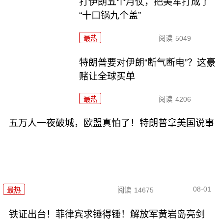
打伊朗五个月仗，把美军打成了
“十口锅九个盖”
最热
阅读
5049
特朗普要对伊朗“断气断电”？这豪
赌让全球买单
最热
阅读
4206
五万人一夜破城，欧盟真怕了！特朗普拿美国说事
08-01
最热
阅读
14675
铁证出台！菲律宾求锤得锤！解放军黄岩岛亮剑