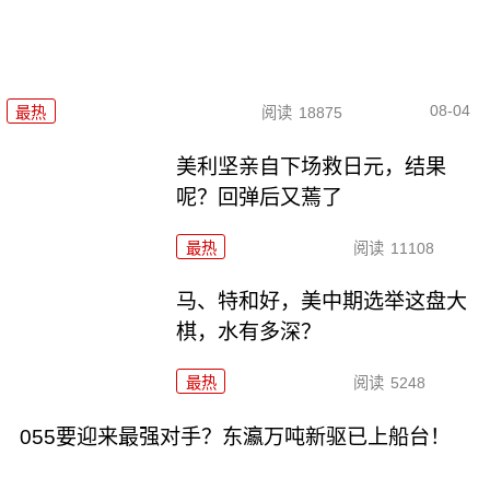
08-04
最热
阅读
18875
美利坚亲自下场救日元，结果
呢？回弹后又蔫了
最热
阅读
11108
马、特和好，美中期选举这盘大
棋，水有多深？
最热
阅读
5248
055要迎来最强对手？东瀛万吨新驱已上船台！