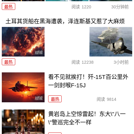
最热
阅读
1220
30分钟前
土耳其货船在黑海遭袭，泽连斯基又惹了大麻烦
最热
阅读
12238
3小时前
看不见就挨打！歼-15T百公里外
一剑封喉F-15J
最热
阅读
9814
黄岩岛上空惊雷起！东大\"八一
\"警巡完全不一样