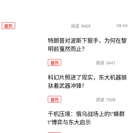
08-04
最热
阅读
9869
特朗普对波斯下狠手，为何在黎
明前戛然而止？
最热
阅读
3447
科幻片照进了现实，东大机器狼
驮着武器冲锋！
最热
阅读
7508
千机压境：俄乌战场上的\"蜂群
\"博弈与东大启示