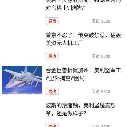
美利坚资源收割局：特朗普为何
对乌稀土\"摊牌\"
最热
阅读
9626
普京不忍了！俄突破禁忌，猛轰
美资无人机工厂
最热
阅读
8202
吞金巨兽折翼加州：美利坚军工
\"里外掏空\"困局
最热
阅读
5818
波斯的浓缩铀，美利坚是真想
拿，还是做样子？
最热
阅读
3799