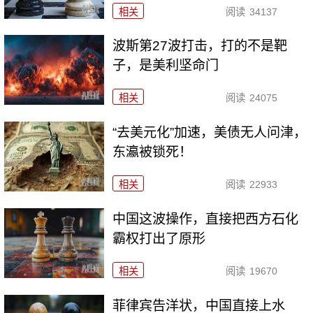
相关
阅读
34137
波斯第27波打击，打的不是靶
子，是美利坚命门
相关
阅读
24075
“去美元化”加速，美债无人问津，
东瀛被锁死！
相关
阅读
22933
中国这波操作，直接把西方石化
霸权打出了原形
相关
阅读
19670
菲律宾告洋状，中国直接上水