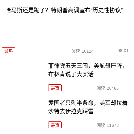
哈马斯还是跪了？特朗普高调宣布“历史性协议”
08-01
最热
阅读
10124
菲律宾五天三闹，美航母压阵，
布林肯说了大实话
最热
阅读
26465
爱国者只剩半条命，美军却拉着
沙特去伊拉克踩雷
最热
阅读
11673