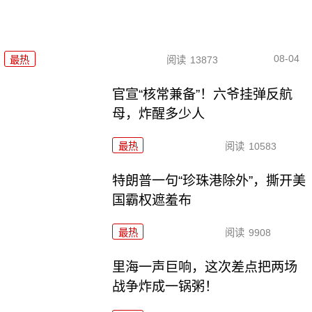
08-04
最热
阅读
13873
官宣“核常兼备”！六爷挂弹反航
母，炸醒多少人
最热
阅读
10583
特朗普一句“珍珠港除外”，撕开美
国霸权遮羞布
最热
阅读
9908
里海一声巨响，这次差点把两场
战争炸成一锅粥！