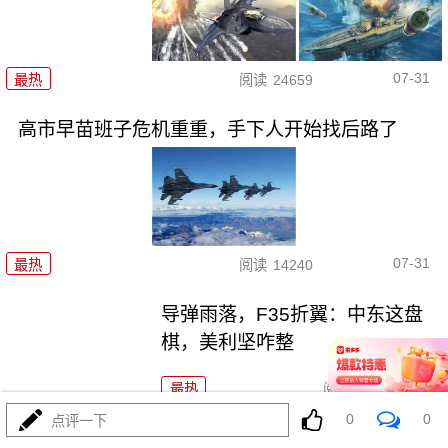
07-31
最热
阅读
24659
高市早苗班子危机重重，手下人开始找后路了
07-31
最热
阅读
14240
导弹雨落，F35折翼：中东这盘
棋，美利坚咋整
最热
阅读
12231
0
0
点评一下
惊天丑闻！乌军78万件军火人间