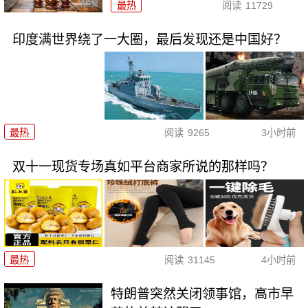
最热
阅读
11729
印度满世界绕了一大圈，最后发现还是中国好？
最热
阅读
9265
3小时前
双十一现货专场真如平台商家所说的那样吗？
最热
阅读
31145
4小时前
特朗普突然关闭领事馆，高市早