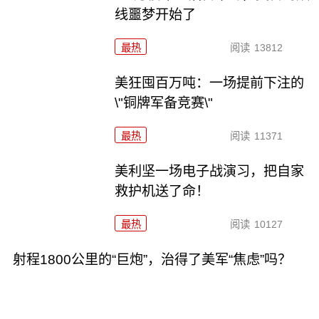
线噩梦开始了
最热
阅读
13812
美狂囤百万吨：一场提前下注的
\"铜牌军备竞赛\"
最热
阅读
11371
美利坚一场电子战演习，把自家
救护机送了命！
最热
阅读
10127
射程1800公里的“巨炮”，治得了美军“焦虑”吗？