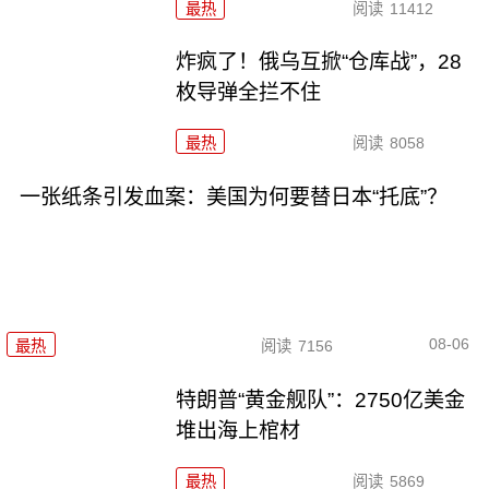
最热
阅读
11412
炸疯了！俄乌互掀“仓库战”，28
枚导弹全拦不住
最热
阅读
8058
一张纸条引发血案：美国为何要替日本“托底”？
08-06
最热
阅读
7156
特朗普“黄金舰队”：2750亿美金
堆出海上棺材
最热
阅读
5869