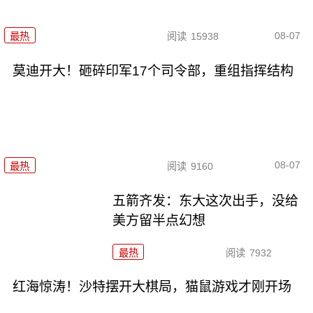
08-07
最热
阅读
15938
莫迪开大！砸碎印军17个司令部，重组指挥结构
08-07
最热
阅读
9160
五箭齐发：东大这次出手，没给
美方留半点幻想
最热
阅读
7932
红海惊涛！沙特摆开大棋局，猫鼠游戏才刚开场