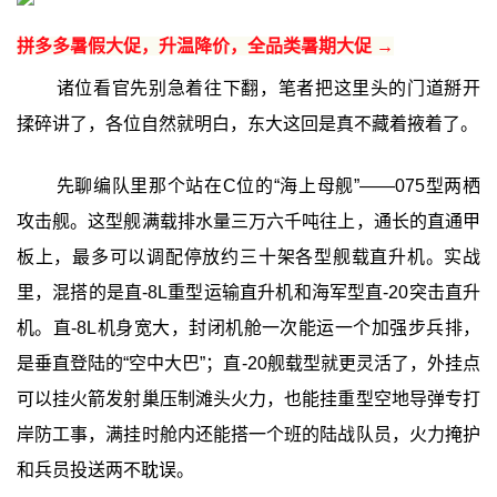
拼多多暑假大促，升温降价，全品类暑期大促 →
诸位看官先别急着往下翻，笔者把这里头的门道掰开
揉碎讲了，各位自然就明白，东大这回是真不藏着掖着了。
先聊编队里那个站在C位的“海上母舰”——075型两栖
攻击舰。这型舰满载排水量三万六千吨往上，通长的直通甲
板上，最多可以调配停放约三十架各型舰载直升机。实战
里，混搭的是直-8L重型运输直升机和海军型直-20突击直升
机。直-8L机身宽大，封闭机舱一次能运一个加强步兵排，
是垂直登陆的“空中大巴”；直-20舰载型就更灵活了，外挂点
可以挂火箭发射巢压制滩头火力，也能挂重型空地导弹专打
岸防工事，满挂时舱内还能搭一个班的陆战队员，火力掩护
和兵员投送两不耽误。