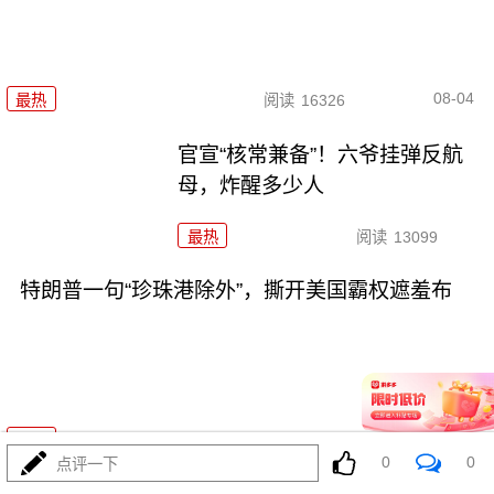
08-04
最热
阅读
16326
官宣“核常兼备”！六爷挂弹反航
母，炸醒多少人
最热
阅读
13099
特朗普一句“珍珠港除外”，撕开美国霸权遮羞布
08-04
最热
阅读
12054
0
0
点评一下