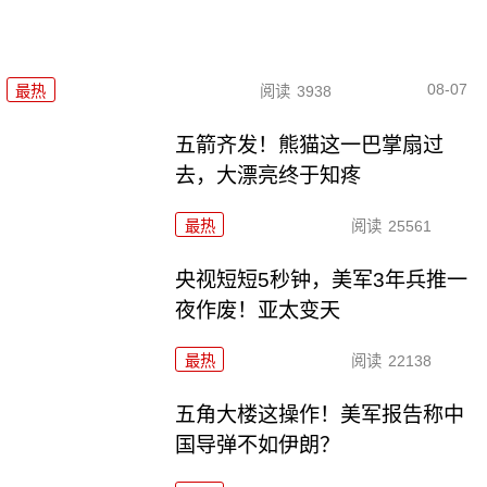
08-07
最热
阅读
3938
五箭齐发！熊猫这一巴掌扇过
去，大漂亮终于知疼
最热
阅读
25561
央视短短5秒钟，美军3年兵推一
夜作废！亚太变天
最热
阅读
22138
五角大楼这操作！美军报告称中
国导弹不如伊朗？