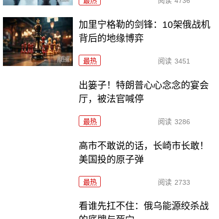
最热
阅读
4736
加里宁格勒的剑锋：10架俄战机
背后的地缘博弈
最热
阅读
3451
出篓子！特朗普心心念念的宴会
厅，被法官喊停
最热
阅读
3286
高市不敢说的话，长崎市长敢！
美国投的原子弹
最热
阅读
2733
看谁先扛不住：俄乌能源绞杀战