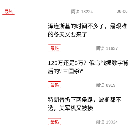
08-06
最热
阅读
13224
泽连斯基的时间不多了，最艰难
的冬天又要来了
最热
阅读
11637
125万还是5万？俄乌战损数字背
后的\"三国杀\"
最热
阅读
8919
特朗普扔下两条路，波斯都不
选，美军机又被揍
最热
阅读
19024