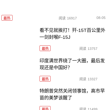
08-05
最热
阅读
16917
看不见就挨打！歼-15T百公里外
一剑封喉F-15J
最热
阅读
13757
印度满世界绕了一大圈，最后发
现还是中国好？
最热
阅读
13327
特朗普突然关闭领事馆，高市早
苗的美梦该醒了
最热
阅读
11499