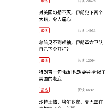
最热
阅读
20628
对美国幻想不灭，伊朗犯下两个
大错，令人痛心！
最热
阅读
14931
总统见不到领袖，伊朗革命卫队
自己下令开打？
最热
阅读
12094
特朗普一句“我们也想要导弹”揭了
美国的老底
最热
阅读
6632
沙特王储、埃尔多安、夏巴兹在