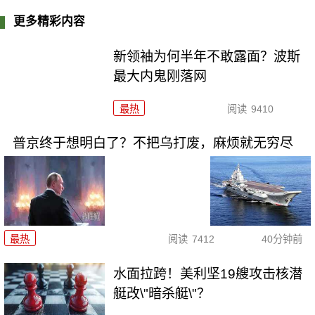
更多精彩内容
新领袖为何半年不敢露面？波斯
最大内鬼刚落网
最热
阅读
9410
普京终于想明白了？不把乌打废，麻烦就无穷尽
最热
阅读
7412
40分钟前
水面拉跨！美利坚19艘攻击核潜
艇改\"暗杀艇\"？