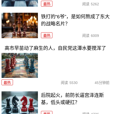
最热
阅读
5262
铁打的“6爷”，是如何熬成了东大
的战略名片？
最热
阅读
6009
高市早苗动了麻生的人，自民党这潭水要搅浑了
最热
阅读
5530
45分钟前
后院起火，前防长逼宫泽连斯
基，低头或硬扛？