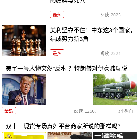
的底牌与死穴
最热
阅读
2025
美利坚靠不住！中东这3个国家，
结成势力新3角
最热
阅读
2324
美军一号人物突然“反水”？特朗普对伊豪赌玩脱
最热
阅读
12567
3小时前
双十一现货专场真如平台商家所说的那样吗？