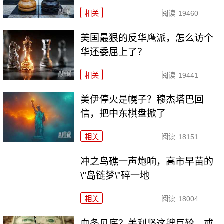
相关
阅读
19460
美国最狠的反华鹰派，怎么访个
华还委屈上了？
相关
阅读
19441
美伊停火是幌子？穆杰塔巴回
信，把中东棋盘掀了
相关
阅读
18151
冲之鸟礁一声炮响，高市早苗的
\"岛链梦\"碎一地
相关
阅读
18004
血条见底？美利坚这艘巨轮，或