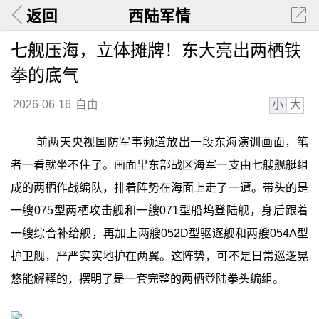
返回
西陆军情
七舰压海，立体摊牌！东大亮出两栖铁
拳的底气
小
大
2026-06-16
自由
前两天央视国防军事频道放出一段东海演训画面，笔
者一看就坐不住了。画面里东部战区海军一支由七艘舰艇组
成的两栖作战编队，排着阵势在海面上走了一遭。带头的是
一艘075型两栖攻击舰和一艘071型船坞登陆舰，身后跟着
一艘综合补给舰，再加上两艘052D型驱逐舰和两艘054A型
护卫舰，严严实实地护在两翼。这阵势，可不是日常巡逻晃
悠能解释的，摆明了是一套完整的两栖登陆拳头编组。