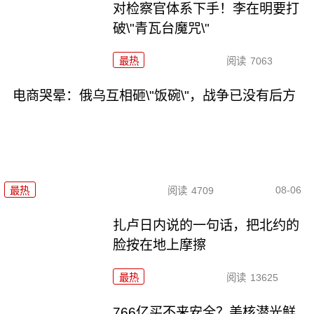
对检察官体系下手！李在明要打
破\"青瓦台魔咒\"
最热
阅读
7063
电商哭晕：俄乌互相砸\"饭碗\"，战争已没有后方
08-06
最热
阅读
4709
扎卢日内说的一句话，把北约的
脸按在地上摩擦
最热
阅读
13625
766亿买不来安全？美核潜光鲜