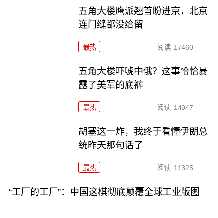
五角大楼鹰派翘首盼进京，北京
连门缝都没给留
最热
阅读
17460
五角大楼吓唬中俄？这事恰恰暴
露了美军的底裤
最热
阅读
14947
胡塞这一炸，我终于看懂伊朗总
统昨天那句话了
最热
阅读
11325
“工厂的工厂”：中国这棋彻底颠覆全球工业版图