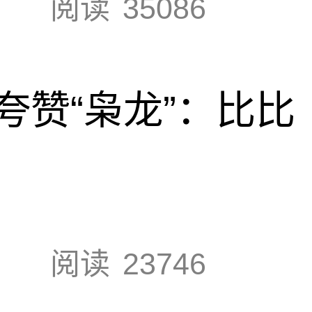
阅读
35086
夸赞“枭龙”：比比
阅读
23746