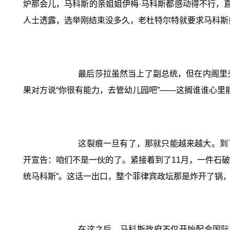
炉那会儿，马科斯的亲姐姐伊梅·马科斯都感动得不行，
人士透露，选举刚结束没多久，老杜特尔特就要求马科斯
最后莎拉虽然当上了副总统，但在内阁里
果对方说“你很有能力，去管幼儿园吧”——这搁谁谁心里
这裂痕一旦有了，那就只能越来越大。到
开宣告：咱们不是一伙的了。紧接着到了11月，一件石破
统马科斯”。这话一出口，整个菲律宾政坛那是炸开了锅
在这之后，马科斯政府不仅开始配合国际刑