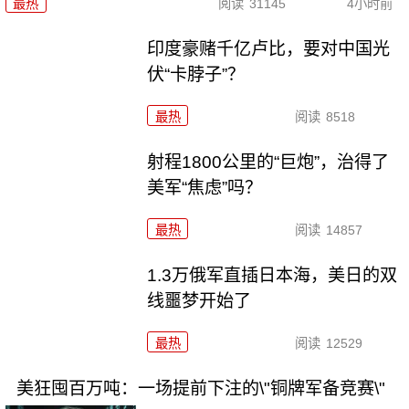
最热
阅读
31145
4小时前
印度豪赌千亿卢比，要对中国光
伏“卡脖子”？
最热
阅读
8518
射程1800公里的“巨炮”，治得了
美军“焦虑”吗？
最热
阅读
14857
1.3万俄军直插日本海，美日的双
线噩梦开始了
最热
阅读
12529
美狂囤百万吨：一场提前下注的\"铜牌军备竞赛\"