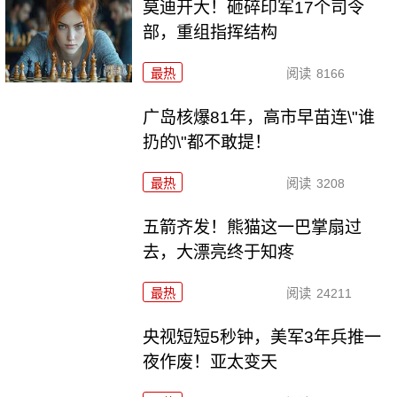
莫迪开大！砸碎印军17个司令
部，重组指挥结构
最热
阅读
8166
广岛核爆81年，高市早苗连\"谁
扔的\"都不敢提！
最热
阅读
3208
五箭齐发！熊猫这一巴掌扇过
去，大漂亮终于知疼
最热
阅读
24211
央视短短5秒钟，美军3年兵推一
夜作废！亚太变天