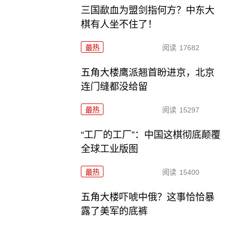
三国歃血为盟剑指何方？中东大
棋有人坐不住了！
最热
阅读
17682
五角大楼鹰派翘首盼进京，北京
连门缝都没给留
最热
阅读
15297
“工厂的工厂”：中国这棋彻底颠覆
全球工业版图
最热
阅读
15400
五角大楼吓唬中俄？这事恰恰暴
露了美军的底裤