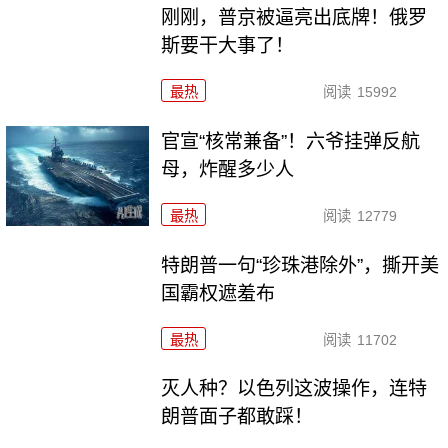
刚刚，普京被逼亮出底牌！俄罗
斯要干大事了！
最热
阅读
15992
官宣“核常兼备”！六爷挂弹反航
母，炸醒多少人
最热
阅读
12779
特朗普一句“珍珠港除外”，撕开美
国霸权遮羞布
最热
阅读
11702
灭人种？以色列这波操作，连特
朗普面子都敢踩！