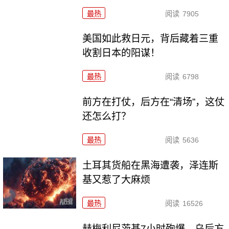
最热
阅读
7905
美国如此救日元，背后藏着三重
收割日本的阳谋！
最热
阅读
6798
前方在打仗，后方在“清场”，这仗
还怎么打？
最热
阅读
5636
土耳其货船在黑海遭袭，泽连斯
基又惹了大麻烦
最热
阅读
16526
赫梅利尼茨基7小时殉爆，乌后方