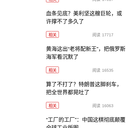
血条见底？美利坚这艘巨轮，或
许撑不了多久了
相关
阅读
17717
黄海这出“老将配新王”，把俄罗斯
海军看沉默了
相关
阅读
16535
算了不打了？特朗普这脚刹车，
把全世界都晃吐了
相关
阅读
16063
“工厂的工厂”：中国这棋彻底颠覆
全球工业版图