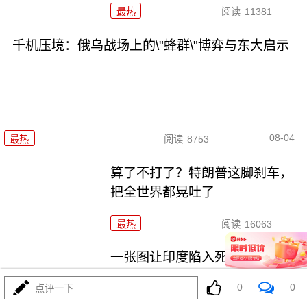
最热
阅读
11381
千机压境：俄乌战场上的\"蜂群\"博弈与东大启示
08-04
最热
阅读
8753
算了不打了？特朗普这脚刹车，
把全世界都晃吐了
最热
阅读
16063
一张图让印度陷入死寂，五枚金
牌背后的终极真相
0
0
点评一下