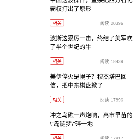
中国这波操作，直接把西方石化
霸权打出了原形
相关
阅读
20396
波斯这狠厉一击，终结了美军吹
了半个世纪的牛
相关
阅读
18439
美伊停火是幌子？穆杰塔巴回
信，把中东棋盘掀了
相关
阅读
17896
冲之鸟礁一声炮响，高市早苗的
\"岛链梦\"碎一地
相关
阅读
17817