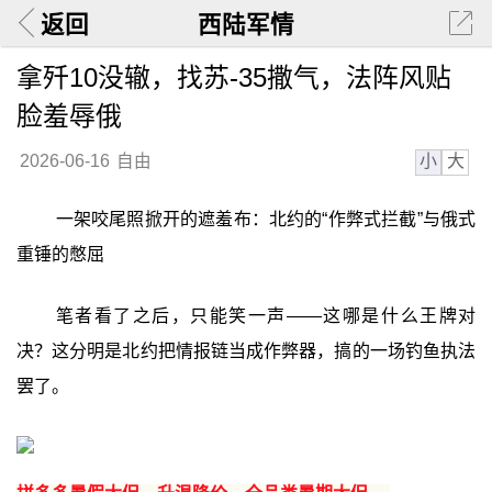
返回
西陆军情
拿歼10没辙，找苏-35撒气，法阵风贴
脸羞辱俄
小
大
2026-06-16
自由
一架咬尾照掀开的遮羞布：北约的“作弊式拦截”与俄式
重锤的憋屈
笔者看了之后，只能笑一声——这哪是什么王牌对
决？这分明是北约把情报链当成作弊器，搞的一场钓鱼执法
罢了。