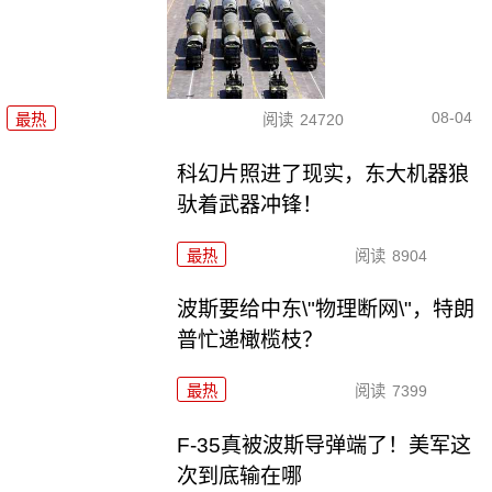
08-04
最热
阅读
24720
科幻片照进了现实，东大机器狼
驮着武器冲锋！
最热
阅读
8904
波斯要给中东\"物理断网\"，特朗
普忙递橄榄枝？
最热
阅读
7399
F-35真被波斯导弹端了！美军这
次到底输在哪