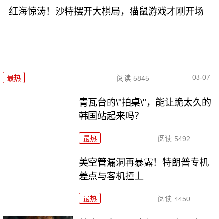
红海惊涛！沙特摆开大棋局，猫鼠游戏才刚开场
08-07
最热
阅读
5845
青瓦台的\"拍桌\"，能让跪太久的
韩国站起来吗？
最热
阅读
5492
美空管漏洞再暴露！特朗普专机
差点与客机撞上
最热
阅读
4450