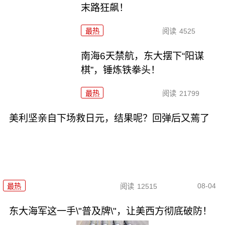
末路狂飙！
最热
阅读
4525
南海6天禁航，东大摆下“阳谋
棋”，锤炼铁拳头！
最热
阅读
21799
美利坚亲自下场救日元，结果呢？回弹后又蔫了
08-04
最热
阅读
12515
东大海军这一手\"普及牌\"，让美西方彻底破防！