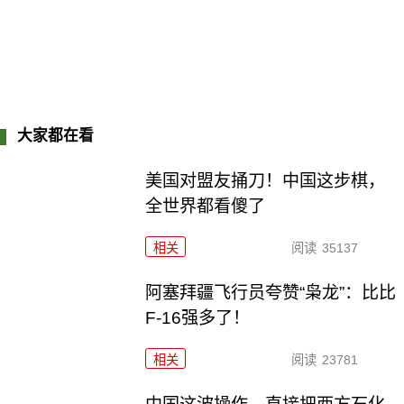
大家都在看
美国对盟友捅刀！中国这步棋，
全世界都看傻了
相关
阅读
35137
阿塞拜疆飞行员夸赞“枭龙”：比比
F-16强多了！
相关
阅读
23781