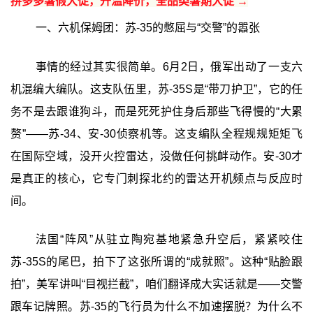
拼多多暑假大促，升温降价，全品类暑期大促 →
一、六机保姆团：苏-35的憋屈与“交警”的嚣张
事情的经过其实很简单。6月2日，俄军出动了一支六
机混编大编队。这支队伍里，苏-35S是“带刀护卫”，它的任
务不是去跟谁狗斗，而是死死护住身后那些飞得慢的“大累
赘”——苏-34、安-30侦察机等。这支编队全程规规矩矩飞
在国际空域，没开火控雷达，没做任何挑衅动作。安-30才
是真正的核心，它专门刺探北约的雷达开机频点与反应时
间。
法国“阵风”从驻立陶宛基地紧急升空后，紧紧咬住
苏-35S的尾巴，拍下了这张所谓的“成就照”。这种“贴脸跟
拍”，美军讲叫“目视拦截”，咱们翻译成大实话就是——交警
跟车记牌照。苏-35的飞行员为什么不加速摆脱？为什么不