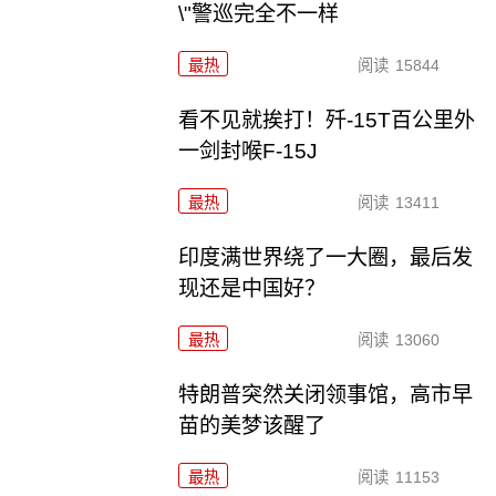
\"警巡完全不一样
最热
阅读
15844
看不见就挨打！歼-15T百公里外
一剑封喉F-15J
最热
阅读
13411
印度满世界绕了一大圈，最后发
现还是中国好？
最热
阅读
13060
特朗普突然关闭领事馆，高市早
苗的美梦该醒了
最热
阅读
11153