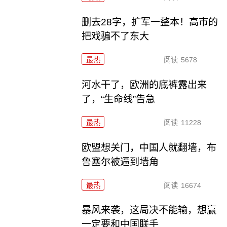
删去28字，扩军一整本！高市的
把戏骗不了东大
最热
阅读
5678
河水干了，欧洲的底裤露出来
了，“生命线”告急
最热
阅读
11228
欧盟想关门，中国人就翻墙，布
鲁塞尔被逼到墙角
最热
阅读
16674
暴风来袭，这局决不能输，想赢
一定要和中国联手