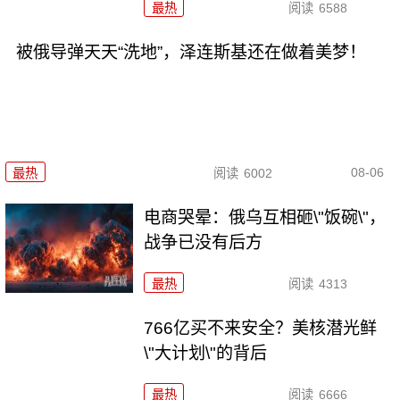
最热
阅读
6588
被俄导弹天天“洗地”，泽连斯基还在做着美梦！
08-06
最热
阅读
6002
电商哭晕：俄乌互相砸\"饭碗\"，
战争已没有后方
最热
阅读
4313
766亿买不来安全？美核潜光鲜
\"大计划\"的背后
最热
阅读
6666