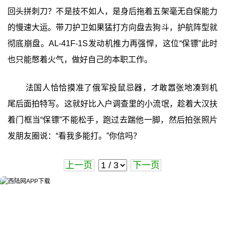
回头拼刺刀？不是技不如人，是身后拖着五架毫无自保能力
的慢速大运。带刀护卫如果猛打方向盘去狗斗，护航阵型就
彻底崩盘。AL-41F-1S发动机推力再强悍，这位“保镖”此时
也只能憋着火气，做好自己的本职工作。
法国人恰恰摸准了俄军投鼠忌器，才敢嚣张地凑到机
尾后面拍特写。这就好比入户调查里的小流氓，趁着大汉扶
着门框当“保镖”不能松手，跑过去踹他一脚，然后拍张照片
发朋友圈说：“看我多能打。”你信吗？
上一页
下一页