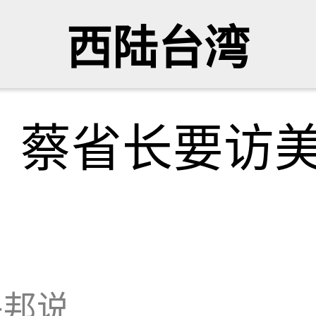
西陆台湾
，蔡省长要访
平邦说