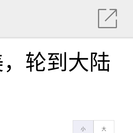
美，轮到大陆
小
大