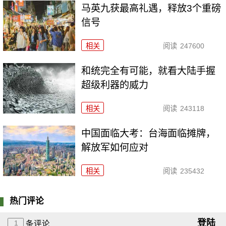
马英九获最高礼遇，释放3个重磅
信号
相关
阅读
247600
和统完全有可能，就看大陆手握
超级利器的威力
相关
阅读
243118
中国面临大考：台海面临摊牌，
解放军如何应对
相关
阅读
235432
热门评论
登陆
1
条评论