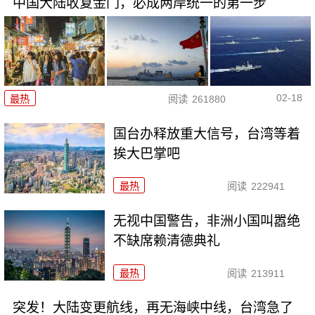
中国大陆收复金门，必成两岸统一的第一步
02-18
最热
阅读
261880
国台办释放重大信号，台湾等着
挨大巴掌吧
最热
阅读
222941
无视中国警告，非洲小国叫嚣绝
不缺席赖清德典礼
最热
阅读
213911
突发！大陆变更航线，再无海峡中线，台湾急了