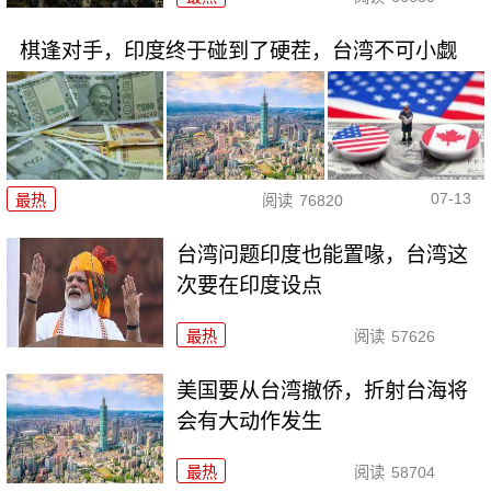
棋逢对手，印度终于碰到了硬茬，台湾不可小觑
07-13
最热
阅读
76820
台湾问题印度也能置喙，台湾这
次要在印度设点
最热
阅读
57626
美国要从台湾撤侨，折射台海将
会有大动作发生
最热
阅读
58704