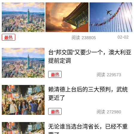
02-02
最热
阅读
238805
台“邦交国”又要少一个，澳大利亚
提前定调
最热
阅读
229573
赖清德上台后的三大预判，武统
更近了
最热
阅读
272980
无论谁当选台湾省长，已经不重