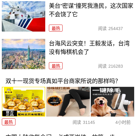
美台“密谋”撞死我渔民，这次国家
不会饶了它
最热
阅读
254437
台海风云突变！王毅发话，台湾
没有悔棋机会了
最热
阅读
216283
双十一现货专场真如平台商家所说的那样吗？
最热
阅读
31145
4小时前