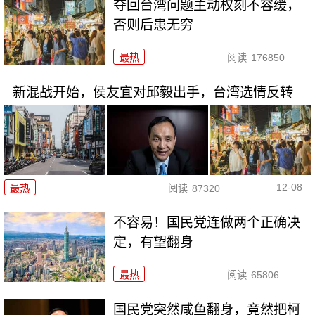
夺回台湾问题主动权刻不容缓，
否则后患无穷
最热
阅读
176850
新混战开始，侯友宜对邱毅出手，台湾选情反转
12-08
最热
阅读
87320
不容易！国民党连做两个正确决
定，有望翻身
最热
阅读
65806
国民党突然咸鱼翻身，竟然把柯