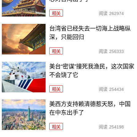
相关
阅读
262974
台湾省已经失去一切海上战略纵
深，只能回归
相关
阅读
256333
美台“密谋”撞死我渔民，这次国家
不会饶了它
相关
阅读
254434
美西方支持赖清德惹天怒，中国
在中东出手了
相关
阅读
254198