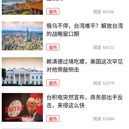
最热
阅读
66766
俄乌不停，台湾难平？解放台湾
的战略窗口期
最热
阅读
64721
赖清德过境吃瘪，美国这次罕见
对他旁敲侧击
最热
阅读
52279
台积电突然宣布，商务部出手反
击，来得这么快
最热
阅读
67684