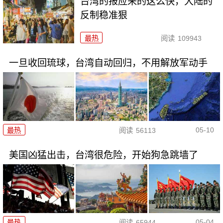
台湾的报应来的这么快，大陆的
反制稳准狠
最热
阅读
109943
一旦收回琉球，台湾自动回归，不用解放军动手
05-10
最热
阅读
56113
美国凶猛出击，台湾很危险，开始狗急跳墙了
05-04
最热
阅读
65944