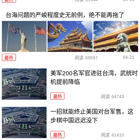
台海问题的严峻程度史无前例，绝不能再拖了
04-21
最热
阅读
69597
美军200名军官进驻台湾，武统时
机提前降临
最热
阅读
64743
一招就能终止美国对台军售，这
步棋中国迟迟没下
最热
阅读
61410