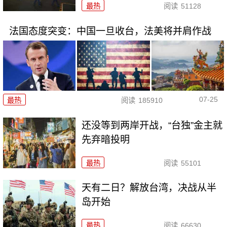
最热
阅读
51128
法国态度突变：中国一旦收台，法美将并肩作战
07-25
最热
阅读
185910
还没等到两岸开战，“台独”金主就
先弃暗投明
最热
阅读
55101
天有二日？解放台湾，决战从半
岛开始
最热
阅读
66630