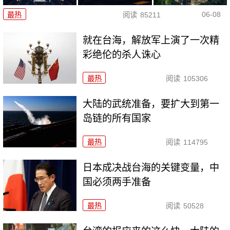
06-08
最热
阅读
85211
就在台海，解放军上演了一次精
彩绝伦的杀人诛心
最热
阅读
105306
大陆的武统准备，要扩大到第一
岛链的所有国家
最热
阅读
114795
日本成决战台海的关键变量，中
国必须两手准备
最热
阅读
50528