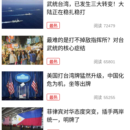
武统台湾，已发生三大转变！大
陆正在稳扎稳打
最热
阅读
72479
最难的是打不掉敌指挥所？对台
武统的核心症结
最热
阅读
65801
美国打台湾牌猛然升级，中国化
危为机，坐等出牌
最热
阅读
55255
菲律宾对华态度突变，插手两岸
统一，明牌了