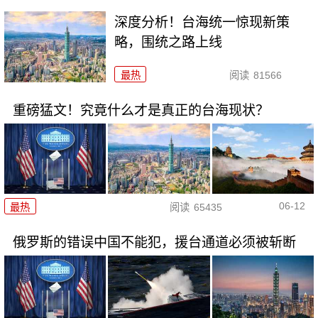
深度分析！台海统一惊现新策
略，围统之路上线
最热
阅读
81566
重磅猛文！究竟什么才是真正的台海现状？
06-12
最热
阅读
65435
俄罗斯的错误中国不能犯，援台通道必须被斩断