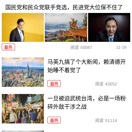
国民党和民众党联手竞选，民进党大位保不住了
11-16
最热
阅读
50087
马英九搞了个大新闻，赖清德开
始睡不着觉了
最热
阅读
43552
一旦被迫武统台湾，必是一场粉
碎外敌干涉之战
最热
阅读
51114