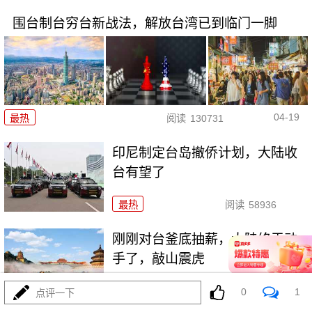
围台制台穷台新战法，解放台湾已到临门一脚
04-19
最热
阅读
130731
印尼制定台岛撤侨计划，​大陆收
台有望了
最热
阅读
58936
刚刚对台釜底抽薪，大陆终于动
手了，敲山震虎
最热
阅读
79943
0
1
点评一下