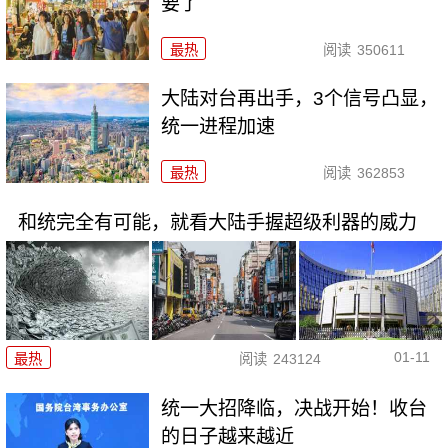
要了
最热
阅读
350611
大陆对台再出手，3个信号凸显，
统一进程加速
最热
阅读
362853
和统完全有可能，就看大陆手握超级利器的威力
01-11
最热
阅读
243124
统一大招降临，决战开始！收台
的日子越来越近