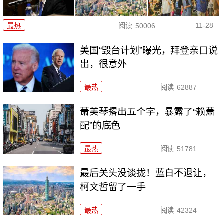
11-28
最热
阅读
50006
美国“毁台计划”曝光，拜登亲口说
出，很意外
最热
阅读
62887
萧美琴撂出五个字，暴露了“赖萧
配”的底色
最热
阅读
51781
最后关头没谈拢！蓝白不退让，
柯文哲留了一手
最热
阅读
42324