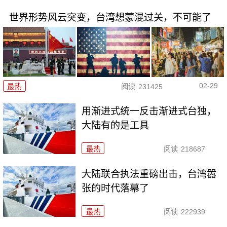
世界形势风云突变，台湾想蒙混过关，不可能了
02-29
最热
阅读
231425
用渐进式统一反击渐进式台独，
大陆有的是工具
最热
阅读
218687
大陆联合执法重磅出击，台湾嚣
张的时代落幕了
最热
阅读
222939