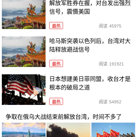
解放军胜券在握，对台发出强烈
信号，震慑美国
最热
阅读
45975
哈马斯突袭以色列后，台湾对大
陆释放避战信号
最热
阅读
191921
日本想建美日菲同盟，收台才是
根本的破局之道
最热
阅读
54952
争取在俄乌大战结束前解放台湾，时间不多了