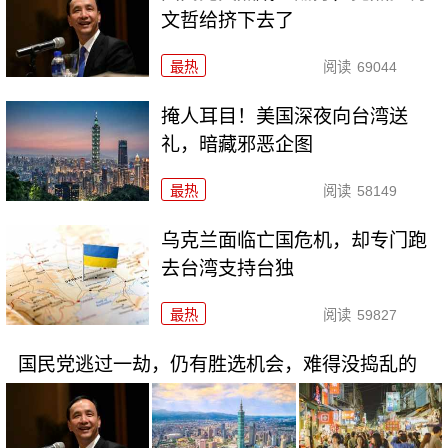
文哲给挤下去了
最热
阅读
69044
掩人耳目！美国深夜向台湾送
礼，暗藏邪恶企图
最热
阅读
58149
乌克兰面临亡国危机，却专门跑
去台湾支持台独
最热
阅读
59827
国民党逃过一劫，仍有胜选机会，难得没捣乱的