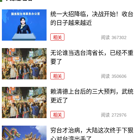
统一大招降临，决战开始！收台
的日子越来越近
相关
阅读
367302
无论谁当选台湾省长，已经不重
要了
相关
阅读
350606
赖清德上台后的三大预判，武统
更近了
相关
阅读
272976
穷台才治病，大陆这次终于下狠
心对台湾出手了