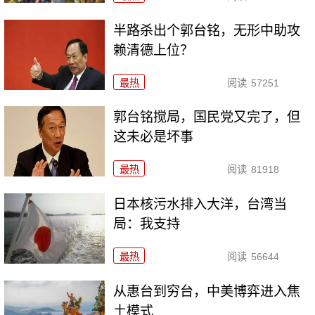
半路杀出个郭台铭，无形中助攻
赖清德上位？
最热
阅读
57251
郭台铭搅局，国民党又完了，但
这未必是坏事
最热
阅读
81918
日本核污水排入大洋，台湾当
局：我支持
最热
阅读
56644
从惠台到穷台，中美博弈进入焦
土模式