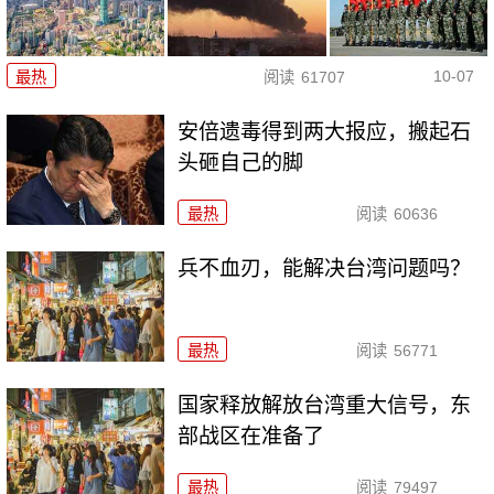
10-07
最热
阅读
61707
安倍遗毒得到两大报应，搬起石
头砸自己的脚
最热
阅读
60636
兵不血刃，能解决台湾问题吗？
最热
阅读
56771
国家释放解放台湾重大信号，东
部战区在准备了
最热
阅读
79497