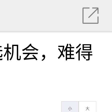
选机会，难得
小
大