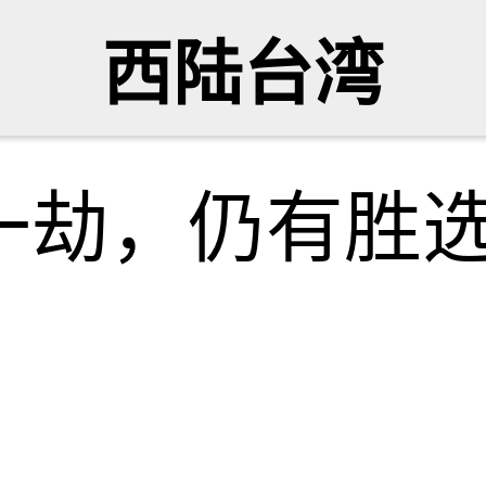
西陆台湾
一劫，仍有胜
牙