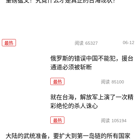
重磅猛文！究竟什么才是真正的台海现状？
06-12
最热
阅读
65327
俄罗斯的错误中国不能犯，援台
通道必须被斩断
最热
阅读
85100
就在台海，解放军上演了一次精
彩绝伦的杀人诛心
最热
阅读
105194
大陆的武统准备，要扩大到第一岛链的所有国家