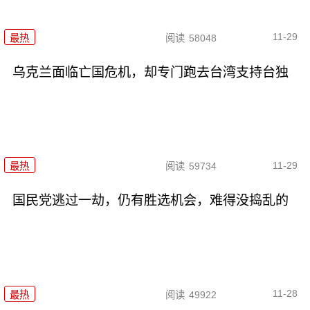
11-29
最热
阅读
58048
乌克兰面临亡国危机，却专门跑去台湾支持台独
11-29
最热
阅读
59734
国民党逃过一劫，仍有胜选机会，难得没捣乱的
11-28
最热
阅读
49922