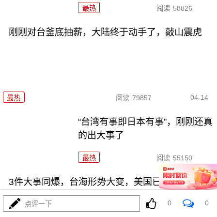
最热
阅读
58826
刚刚对台釜底抽薪，大陆终于动手了，敲山震虎
04-14
最热
阅读
79857
“台湾有事即日本有事”，刚刚还真
的出大事了
最热
阅读
55150
3件大事同爆，台海形势大变，美国已经气疯了
0
0
点评一下