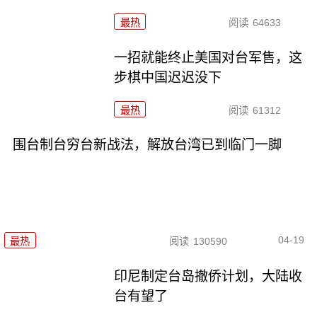
最热
阅读
64633
一招就能终止美国对台军售，这
步棋中国迟迟没下
最热
阅读
61312
围台制台穷台新战法，解放台湾已到临门一脚
04-19
最热
阅读
130590
印尼制定台岛撤侨计划，​大陆收
台有望了