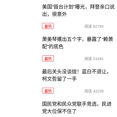
美国“毁台计划”曝光，拜登亲口说
出，很意外
最热
阅读
62784
萧美琴撂出五个字，暴露了“赖萧
配”的底色
最热
阅读
51681
最后关头没谈拢！蓝白不退让，
柯文哲留了一手
最热
阅读
42239
国民党和民众党联手竞选，民进
党大位保不住了