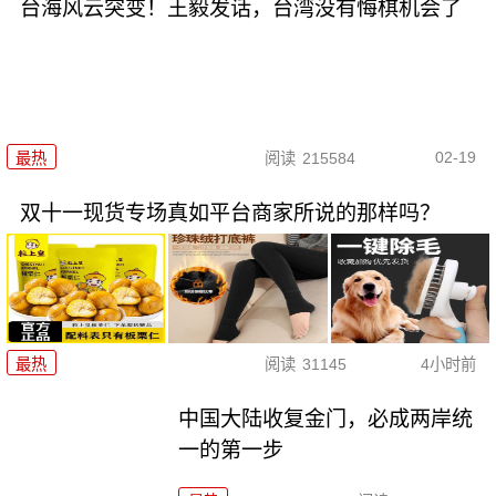
台海风云突变！王毅发话，台湾没有悔棋机会了
02-19
最热
阅读
215584
双十一现货专场真如平台商家所说的那样吗？
最热
阅读
31145
4小时前
中国大陆收复金门，必成两岸统
一的第一步