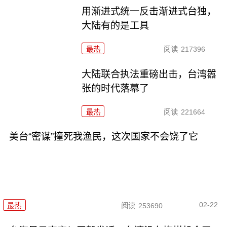
用渐进式统一反击渐进式台独，
大陆有的是工具
最热
阅读
217396
大陆联合执法重磅出击，台湾嚣
张的时代落幕了
最热
阅读
221664
美台“密谋”撞死我渔民，这次国家不会饶了它
02-22
最热
阅读
253690