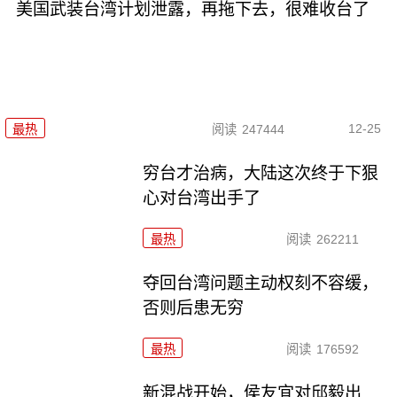
美国武装台湾计划泄露，再拖下去，很难收台了
12-25
最热
阅读
247444
穷台才治病，大陆这次终于下狠
心对台湾出手了
最热
阅读
262211
夺回台湾问题主动权刻不容缓，
否则后患无穷
最热
阅读
176592
新混战开始，侯友宜对邱毅出