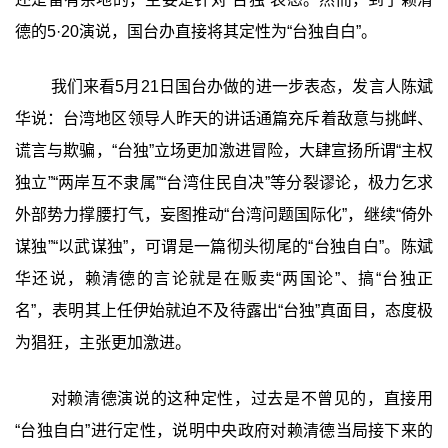
德的5·20演说，国台办直接将其定性为“台独自白”。
我们来看5月21日国台办做的进一步表态，发言人陈斌
华说：台湾地区领导人昨天的讲话通篇充斥着敌意与挑衅、
谎言与欺骗，“台独”立场更加激进冒险，大肆宣扬所谓“主权
独立”“两岸互不隶属”“台湾住民自决”等分裂谬论，极力乞求
外部势力撑腰打气，妄图推动“台湾问题国际化”，继续“倚外
谋独”“以武谋独”，可谓是一篇彻头彻尾的“台独自白”。陈斌
华还说，赖清德的言论就是在贩卖“两国论”、搞“台独正
名”，表明其上任伊始就迫不及待露出“台独”真面目，态度极
为猖狂，主张更加激进。
对赖清德演说的这种定性，过去是不曾见的，直接用
“台独自白”进行定性，说明中央政府对赖清德当局接下来的