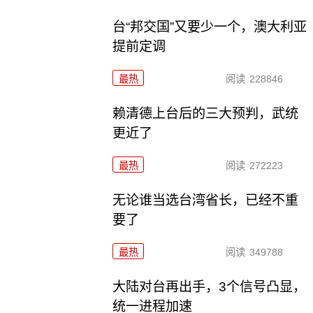
台“邦交国”又要少一个，澳大利亚
提前定调
最热
阅读
228846
赖清德上台后的三大预判，武统
更近了
最热
阅读
272223
无论谁当选台湾省长，已经不重
要了
最热
阅读
349788
大陆对台再出手，3个信号凸显，
统一进程加速