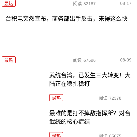
08-17
最热
阅读
52187
台积电突然宣布，商务部出手反击，来得这么快
08-09
最热
阅读
67596
武统台湾，已发生三大转变！大
陆正在稳扎稳打
最热
阅读
72378
最难的是打不掉敌指挥所？对台
武统的核心症结
最热
阅读
65675