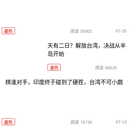
07-25
最热
阅读
55001
天有二日？解放台湾，决战从半
岛开始
最热
阅读
66525
棋逢对手，印度终于碰到了硬茬，台湾不可小觑
07-13
最热
阅读
76736