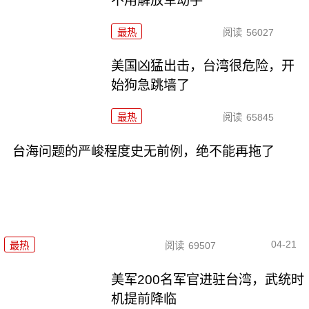
不用解放军动手
最热
阅读
56027
美国凶猛出击，台湾很危险，开
始狗急跳墙了
最热
阅读
65845
台海问题的严峻程度史无前例，绝不能再拖了
04-21
最热
阅读
69507
美军200名军官进驻台湾，武统时
机提前降临