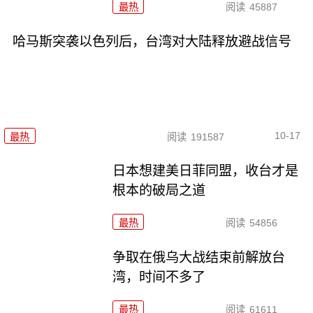
最热
阅读
45887
哈马斯突袭以色列后，台湾对大陆释放避战信号
10-17
最热
阅读
191587
日本想建美日菲同盟，收台才是
根本的破局之道
最热
阅读
54856
争取在俄乌大战结束前解放台
湾，时间不多了
最热
阅读
61611