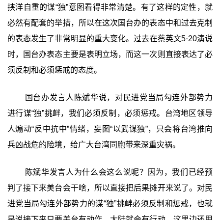
挟洋自重的谋“独”意图看得非常清楚。有了这样的定性，就
必然有配套的举措，所以在这次国台办的表态中和过去克制
的表态发生了非常明显的重大变化。过去在蔡英文5·20演说
时，国台办表态主要是表明立场，而这一次则直接表达了必
须反制和必须惩戒的态度。
国台办发言人陈斌华说，对民进党当局勾连外部势力
进行谋“独”挑衅，我们必须反制，必须惩戒。台湾地区领导
人煽动“反中抗中”情绪，妄图“以武谋独”，只会将台湾推向
兵凶战危的险境，给广大台湾同胞带来深重灾祸。
陈斌华发言人为什么会这么说呢？因为，我们已经预
判了接下来美台会干啥，所以直接把后果摊开来说了。对民
进党当局勾连外部势力的谋“独”挑衅必须反制和惩戒，也就
是说接下来只要美台有动作，大陆就会有行动。这里边还用