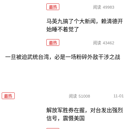
最热
阅读
49983
马英九搞了个大新闻，赖清德开
始睡不着觉了
最热
阅读
43462
一旦被迫武统台湾，必是一场粉碎外敌干涉之战
11-01
最热
阅读
51008
解放军胜券在握，对台发出强烈
信号，震慑美国