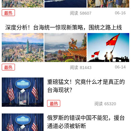
06-16
最热
阅读
58607
深度分析！台海统一惊现新策略，围统之路上线
06-14
最热
阅读
81443
重磅猛文！究竟什么才是真正的
台海现状？
最热
阅读
65320
俄罗斯的错误中国不能犯，援台
通道必须被斩断