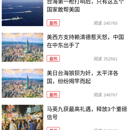
台海第一枪打响后，只有这五个
国家敢帮美国
最热
阅读
245765
美西方支持赖清德惹天怒，中国
在中东出手了
最热
阅读
252561
美日台海狼狈为奸，太平洋各
国，纷纷揭竿而起
最热
阅读
248767
马英九获最高礼遇，释放3个重磅
信号