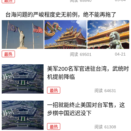
最热
阅读
65840
台海问题的严峻程度史无前例，绝不能再拖了
04-21
最热
阅读
69501
美军200名军官进驻台湾，武统时
机提前降临
最热
阅读
64631
一招就能终止美国对台军售，这
步棋中国迟迟没下
最热
阅读
61308