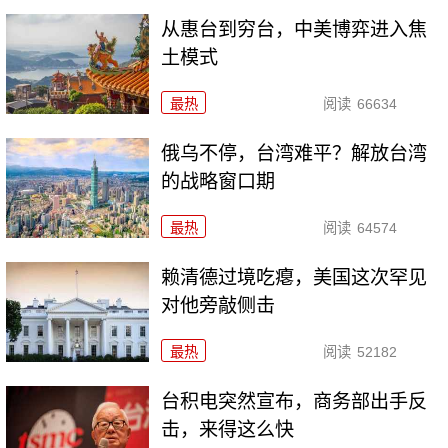
从惠台到穷台，中美博弈进入焦
土模式
最热
阅读
66634
俄乌不停，台湾难平？解放台湾
的战略窗口期
最热
阅读
64574
赖清德过境吃瘪，美国这次罕见
对他旁敲侧击
最热
阅读
52182
台积电突然宣布，商务部出手反
击，来得这么快