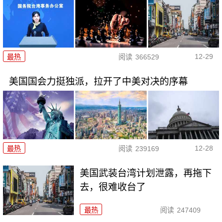
12-29
最热
阅读
366529
美国国会力挺独派，拉开了中美对决的序幕
12-28
最热
阅读
239169
美国武装台湾计划泄露，再拖下
去，很难收台了
最热
阅读
247409