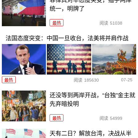
菲律宾对华态度突变，插手两岸
统一，明牌了
最热
阅读
51038
法国态度突变：中国一旦收台，法美将并肩作战
07-25
最热
阅读
185630
还没等到两岸开战，“台独”金主就
先弃暗投明
最热
阅读
54999
天有二日？解放台湾，决战从半