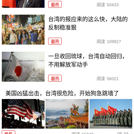
最热
阅读
50433
台湾的报应来的这么快，大陆的
反制稳准狠
最热
阅读
109827
一旦收回琉球，台湾自动回归，
不用解放军动手
最热
阅读
56021
美国凶猛出击，台湾很危险，开始狗急跳墙了
05-04