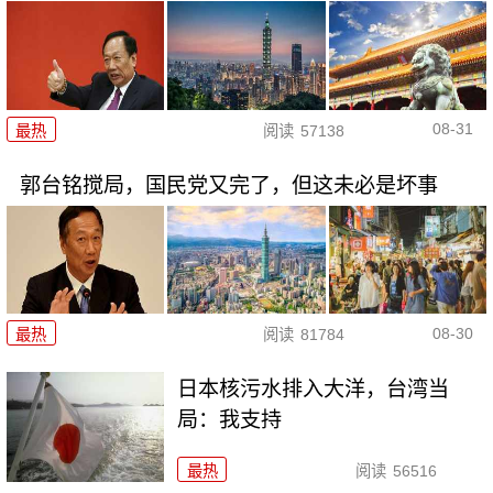
08-31
最热
阅读
57138
郭台铭搅局，国民党又完了，但这未必是坏事
08-30
最热
阅读
81784
日本核污水排入大洋，台湾当
局：我支持
最热
阅读
56516