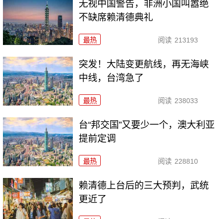
无视中国警告，非洲小国叫嚣绝
不缺席赖清德典礼
最热
阅读
213193
突发！大陆变更航线，再无海峡
中线，台湾急了
最热
阅读
238033
台“邦交国”又要少一个，澳大利亚
提前定调
最热
阅读
228810
赖清德上台后的三大预判，武统
更近了