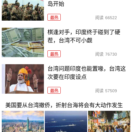
岛开始
最热
阅读
66522
棋逢对手，印度终于碰到了硬
茬，台湾不可小觑
最热
阅读
76730
台湾问题印度也能置喙，台湾这
次要在印度设点
最热
阅读
57509
美国要从台湾撤侨，折射台海将会有大动作发生