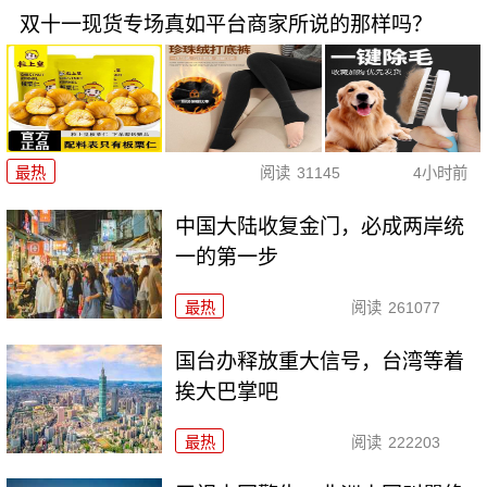
双十一现货专场真如平台商家所说的那样吗？
最热
阅读
31145
4小时前
中国大陆收复金门，必成两岸统
一的第一步
最热
阅读
261077
国台办释放重大信号，台湾等着
挨大巴掌吧
最热
阅读
222203