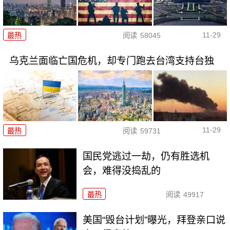
11-29
最热
阅读
58045
乌克兰面临亡国危机，却专门跑去台湾支持台独
11-29
最热
阅读
59731
国民党逃过一劫，仍有胜选机
会，难得没捣乱的
最热
阅读
49917
美国“毁台计划”曝光，拜登亲口说