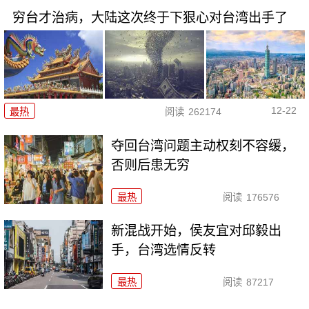
穷台才治病，大陆这次终于下狠心对台湾出手了
12-22
最热
阅读
262174
夺回台湾问题主动权刻不容缓，
否则后患无穷
最热
阅读
176576
新混战开始，侯友宜对邱毅出
手，台湾选情反转
最热
阅读
87217