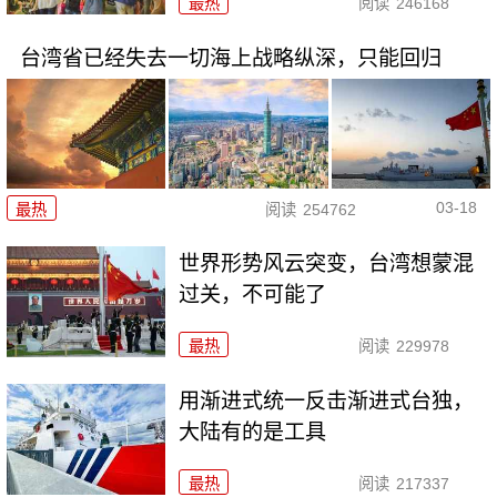
最热
阅读
246168
台湾省已经失去一切海上战略纵深，只能回归
03-18
最热
阅读
254762
世界形势风云突变，台湾想蒙混
过关，不可能了
最热
阅读
229978
用渐进式统一反击渐进式台独，
大陆有的是工具
最热
阅读
217337