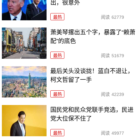
出，很意外
最热
阅读
62779
萧美琴撂出五个字，暴露了“赖萧
配”的底色
最热
阅读
51679
最后关头没谈拢！蓝白不退让，
柯文哲留了一手
最热
阅读
42239
国民党和民众党联手竞选，民进
党大位保不住了
最热
阅读
49977