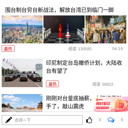
围台制台穷台新战法，解放台湾已到临门一脚
04-19
最热
阅读
130585
印尼制定台岛撤侨计划，​大陆收
台有望了
最热
阅读
58822
刚刚对台釜底抽薪，大陆终于动
手了，敲山震虎
最热
阅读
79856
0
0
点评一下