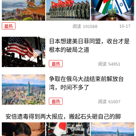
10-17
最热
阅读
191568
日本想建美日菲同盟，收台才是
根本的破局之道
最热
阅读
54851
争取在俄乌大战结束前解放台
湾，时间不多了
最热
阅读
61607
安倍遗毒得到两大报应，搬起石头砸自己的脚