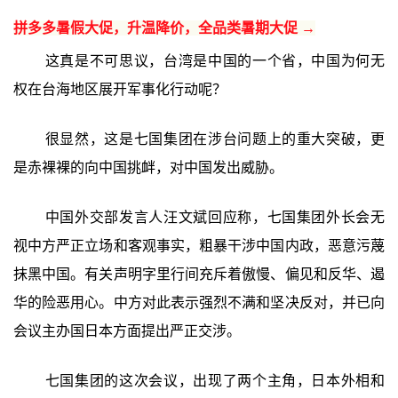
拼多多暑假大促，升温降价，全品类暑期大促 →
这真是不可思议，台湾是中国的一个省，中国为何无
权在台海地区展开军事化行动呢？
很显然，这是七国集团在涉台问题上的重大突破，更
是赤裸裸的向中国挑衅，对中国发出威胁。
中国外交部发言人汪文斌回应称，七国集团外长会无
视中方严正立场和客观事实，粗暴干涉中国内政，恶意污蔑
抹黑中国。有关声明字里行间充斥着傲慢、偏见和反华、遏
华的险恶用心。中方对此表示强烈不满和坚决反对，并已向
会议主办国日本方面提出严正交涉。
七国集团的这次会议，出现了两个主角，日本外相和