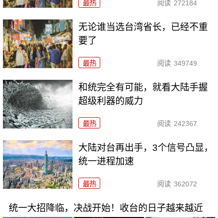
最热
阅读
272184
无论谁当选台湾省长，已经不重
要了
最热
阅读
349749
和统完全有可能，就看大陆手握
超级利器的威力
最热
阅读
242367
大陆对台再出手，3个信号凸显，
统一进程加速
最热
阅读
362072
统一大招降临，决战开始！收台的日子越来越近