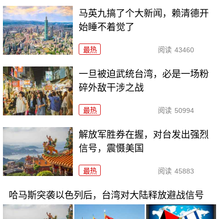
马英九搞了个大新闻，赖清德开
始睡不着觉了
最热
阅读
43460
一旦被迫武统台湾，必是一场粉
碎外敌干涉之战
最热
阅读
50994
解放军胜券在握，对台发出强烈
信号，震慑美国
最热
阅读
45883
哈马斯突袭以色列后，台湾对大陆释放避战信号