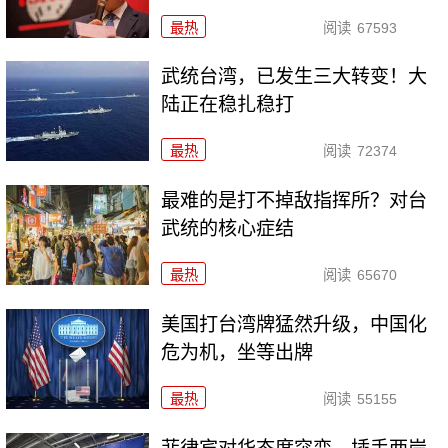
最热
阅读
67593
武统台湾，已发生三大转变！大
陆正在稳扎稳打
最热
阅读
72374
最难的是打不掉敌指挥所？对台
武统的核心症结
最热
阅读
65670
美国打台湾牌猛然升级，中国化
危为机，坐等出牌
最热
阅读
55155