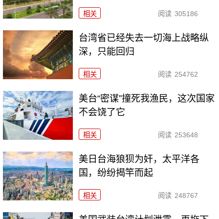
相关
阅读
305186
台湾省已经失去一切海上战略纵
深，只能回归
相关
阅读
254762
美台“密谋”撞死我渔民，这次国家
不会饶了它
相关
阅读
253648
美日台海狼狈为奸，太平洋各
国，纷纷揭竿而起
相关
阅读
248767