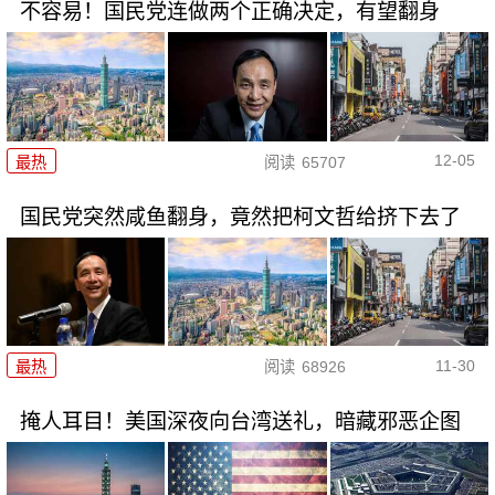
不容易！国民党连做两个正确决定，有望翻身
12-05
最热
阅读
65707
国民党突然咸鱼翻身，竟然把柯文哲给挤下去了
11-30
最热
阅读
68926
掩人耳目！美国深夜向台湾送礼，暗藏邪恶企图