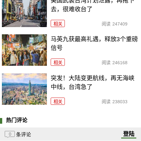
美国武装台湾计划泄露，再拖下
去，很难收台了
相关
阅读
247409
马英九获最高礼遇，释放3个重磅
信号
相关
阅读
246168
突发！大陆变更航线，再无海峡
中线，台湾急了
相关
阅读
238033
热门评论
登陆
0
条评论