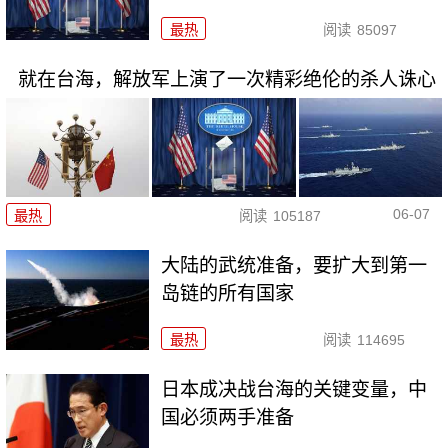
最热
阅读
85097
就在台海，解放军上演了一次精彩绝伦的杀人诛心
06-07
最热
阅读
105187
大陆的武统准备，要扩大到第一
岛链的所有国家
最热
阅读
114695
日本成决战台海的关键变量，中
国必须两手准备